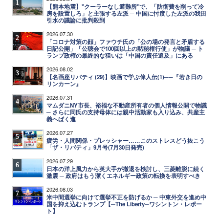
1
【熊本地震】"クーラーなし避難所"で、「防衛費を削って冷
房を設置しろ」と主張する左派 ─ 中国に忖度した左派の我田
引水の議論に批判殺到
2026.07.30
2
「コロナ対策の顔」ファウチ氏の「公の場の発言と矛盾する
日記公開」「公聴会で100回以上の黙秘権行使」が物議 ─ ト
ランプ政権の最終的な狙いは「中国の責任追及」にある
2026.08.02
3
【名画座リバティ (29)】映画で学ぶ偉人伝(1)──『若き日の
リンカーン』
2026.07.31
4
マムダニNY市長、裕福な不動産所有者の個人情報公開で物議
─ さらに同氏の支持母体には親中活動家も入り込み、共産主
義へばく進
2026.07.27
5
疲労・人間関係・プレッシャー……このストレスどう抜こう
「ザ・リバティ」9月号(7月30日発売)
2026.07.29
6
日本の洋上風力から英大手が撤退を検討し、三菱離脱に続く
激震 ─ 政府はもう潔くエネルギー政策の転換を表明すべき
2026.08.03
7
米中間選挙に向けて選挙不正を防げるか ─ 中東外交を進め中
国を抑え込むトランプ【─The Liberty─ワシントン・レポー
ト】