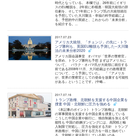
時代となっている。 本欄では、26年前にイギリ
スのEU離脱を、2年前に朴槿惠・韓国大統領の辞
任劇を、そして1年前にトランプ氏の大統領就任
を予想していた大川隆法・幸福の科学総裁によ
る、予想的中の実績と、これからの「未来分析」
を紹介する。...
2017.07.23
アメリカ大統領、「チェンジ」の先に - トラ
ンプ勝利も、英国EU離脱も予測した─大川隆
法の未来分析2020
アメリカ国会議事堂 オバマが「世界の警察官」
を辞め、トランプ勝利も予想 まずはアメリカに
ついて。 バラク・オバマ氏が大統領に就任する
前である2008年11月、大川総裁はその政権運営
について、こう予測していた。 「『アメリカ
が、世界の警察官としての使命を放棄する可能性
がある』ということです。(中略...
2017.07.16
トランプ政権、北朝鮮を支援する中国企業を
捜査 中国・北朝鮮に圧力を強める
《本記事のポイント》 トランプ政権は、北朝鮮
の軍事開発を支援する中国企業を捜査している
こうした中国企業や銀行に、独自制裁を加える可
能性も 中国の鉄鋼ダンピングには、高関税と輸
入制限で対処し、圧力を強化する方針 トランプ
米政権が、中国に対する圧力を一段と強めてい
る。北朝鮮と違法取引している疑いのあ...