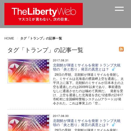
HOME
タグ「トランプ」の記事一覧
タグ「トランプ」の記事一覧
2017.08.31
北朝鮮が弾道ミサイルを発射 トランプ大統
領の「炎と怒り」発言の真意とは？
29日の早朝、北朝鮮が弾道ミサイルを発射し
た。ミサイルは北海道の襟裳岬上空を通過し、太
平洋上に落下。北朝鮮のミサイルが日本本土の上
空を通過したのは2009年以来であり、事前通告
なしに通過させたのは極めて異例だ。 発射を受
け、上空を通過した北海道を含む12道県の計617
市町村に全国瞬時警報システム(Jアラート)が発
令された。これは事実上の「空...
2017.08.30
北朝鮮が弾道ミサイルを発射 トランプ大統
領の「炎と怒り」発言の真意とは？
29日の早朝、北朝鮮が弾道ミサイルを発射し