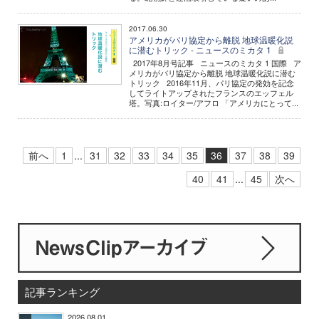
2017.06.30
アメリカがパリ協定から離脱 地球温暖化説
に潜むトリック - ニュースのミカタ 1
2017年8月号記事 ニュースのミカタ 1 国際 ア
メリカがパリ協定から離脱 地球温暖化説に潜む
トリック 2016年11月、パリ協定の発効を記念
してライトアップされたフランスのエッフェル
塔。写真:ロイター/アフロ 「アメリカにとって...
前へ
1
...
31
32
33
34
35
36
37
38
39
40
41
...
45
次へ
記事ランキング
2026.08.01