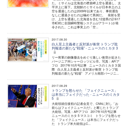
た。ミサイルは北海道の襟裳岬上空を通過し、太
平洋上に落下。北朝鮮のミサイルが日本本土の上
空を通過したのは2009年以来であり、事前通告
なしに通過させたのは極めて異例だ。 発射を受
け、上空を通過した北海道を含む12道県の計617
市町村に全国瞬時警報システム(Jアラート)が発
令された。これは事実上の「空...
2017.08.30
白人至上主義者と反対派が衝突 トランプ批
判報道の新たな“戦場” - ニュースのミカタ 3
リー将軍の銅像撤去をめぐり激しい衝突が起きた
バージニア州シャーロッツビル市。写真：AP/ア
フロ 2017年10月号記事 ニュースのミカタ 3 国
際 白人至上主義者と反対派が衝突 トランプ批
判報道の新たな“戦場” アメリカ南部バージニ...
2017.08.29
トランプを怒らせた 「フェイクニュース」
は本当にフェイクだった - ニュースのミカタ
5
大統領就任後初の記者会見で、CNNに対し「お
前らはフェイクニュースだ!」と断じたトランプ
大統領。写真：AP/アフロ 2017年10月号記事
ニュースのミカタ 5 マスコミ トランプを怒らせ
た 「フェイクニュース」は本当にフェイクだっ
た トランプ米大統領はC...