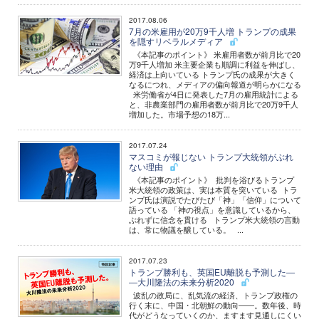
2017.08.06
7月の米雇用が20万9千人増 トランプの成果
を隠すリベラルメディア
《本記事のポイント》 米雇用者数が前月比で20
万9千人増加 米主要企業も順調に利益を伸ばし、
経済は上向いている トランプ氏の成果が大きく
なるにつれ、メディアの偏向報道が明らかになる
米労働省が4日に発表した7月の雇用統計による
と、非農業部門の雇用者数が前月比で20万9千人
増加した。市場予想の18万...
2017.07.24
マスコミが報じない トランプ大統領がぶれ
ない理由
《本記事のポイント》 批判を浴びるトランプ
米大統領の政策は、実は本質を突いている トラ
ンプ氏は演説でたびたび「神」「信仰」について
語っている 「神の視点」を意識しているから、
ぶれずに信念を貫ける トランプ米大統領の言動
は、常に物議を醸している。 ...
2017.07.23
トランプ勝利も、英国EU離脱も予測した―
―大川隆法の未来分析2020
波乱の政局に、乱気流の経済、トランプ政権の
行く末に、中国・北朝鮮の動向――。数年後、時
代がどうなっていくのか、ますます見通しにくい