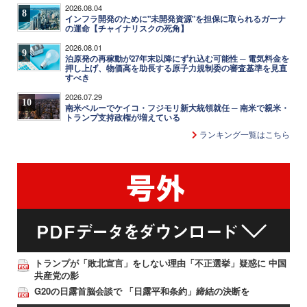
2026.08.04
8
インフラ開発のために"未開発資源"を担保に取られるガーナ
の運命【チャイナリスクの死角】
2026.08.01
9
泊原発の再稼動が27年末以降にずれ込む可能性 ─ 電気料金を
押し上げ、物価高を助長する原子力規制委の審査基準を見直
すべき
2026.07.29
10
南米ペルーでケイコ・フジモリ新大統領就任 ─ 南米で親米・
トランプ支持政権が増えている
ランキング一覧はこちら
トランプが「敗北宣言」をしない理由「不正選挙」疑惑に 中国
共産党の影
G20の日露首脳会談で 「日露平和条約」締結の決断を