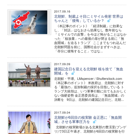
2017.09.16
北朝鮮、制裁よそ目にミサイル発射 世界は
ちゃんと「後悔」しているか？
《本記事のポイント》 「経済制裁」に効果な
し、「対話」はなおさら効果なし 数年前なら
「ミサイルでの反撃」を今ほど怖がることはなか
った 「核放棄」への最後の扉が閉まる前に「無
血開城」を迫るトランプ ここまでもつれ込んだ
北朝鮮問題を前に、国際社会がまずすべきは、
「存分に後悔すること」ではな...
2017.09.09
建国記念日を迎える北朝鮮 核を捨て「無血
開城」を
北朝鮮・平壌。LMspencer / Shutterstock.com
《本記事のポイント》 米政府は、北朝鮮に対す
る「最強の」追加制裁の採択を目指している ト
ランプ大統領は、いつ軍事行動に出てもおかしく
ない強硬姿勢 金正恩委員長は、「無血開城」の
決断を 9日は、北朝鮮の建国記念日だ。北朝...
2017.09.04
北朝鮮が6回目の核実験 金正恩に「無血開
城」させる軍事圧力を
北朝鮮の核実験場がある北東部の豊渓里(プンゲ
リ)で3日正午過ぎ、北朝鮮が6回目の核実験を行