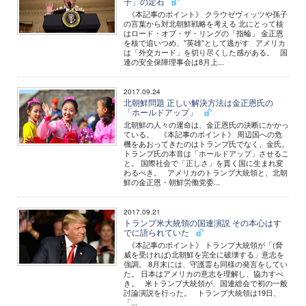
子」の定石
《本記事のポイント》 クラウゼヴィッツや孫子
の言葉から対北朝鮮戦略を考える 北にとって核
はロード・オブ・ザ・リングの「指輪」 金正恩
を核で追いつめ、"英雄"として逃がす アメリカ
は「外交カード」を切り尽くした感がある。 国
連の安全保障理事会は8月上...
2017.09.24
北朝鮮問題 正しい解決方法は金正恩氏の
「ホールドアップ」
北朝鮮の人々の運命は、金正恩氏の決断にかかっ
ている。 《本記事のポイント》 周辺国への危
機をあおってきたのはトランプ氏でなく、金氏。
トランプ氏の本音は「ホールドアップ」させるこ
と。 国際社会で「正しさ」を貫く国に生まれ変
わるべき。 アメリカのトランプ大統領と、北朝
鮮の金正恩・朝鮮労働党委...
2017.09.21
トランプ米大統領の国連演説 その本心はす
でに語られていた
《本記事のポイント》 トランプ大統領が「(脅
威を受ければ)北朝鮮を完全に破壊する」意志を
強調。 8月末には、守護霊も同様の発言をしてい
た。 日本はアメリカの意志を理解し、協力すべ
き。 米トランプ大統領が、国連総会で初の一般
討論演説を行った。 トランプ大統領は19日、
「...