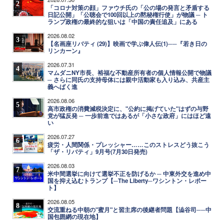
2
「コロナ対策の顔」ファウチ氏の「公の場の発言と矛盾する
日記公開」「公聴会で100回以上の黙秘権行使」が物議 ─ ト
ランプ政権の最終的な狙いは「中国の責任追及」にある
2026.08.02
3
【名画座リバティ (29)】映画で学ぶ偉人伝(1)──『若き日の
リンカーン』
2026.07.31
4
マムダニNY市長、裕福な不動産所有者の個人情報公開で物議
─ さらに同氏の支持母体には親中活動家も入り込み、共産主
義へばく進
2026.08.06
5
高市政権の消費減税決定に、"公約に掲げていた"はずの与野
党が猛反発 ─ 一歩前進ではあるが「小さな政府」にはほど遠
い
2026.07.27
6
疲労・人間関係・プレッシャー……このストレスどう抜こう
「ザ・リバティ」9月号(7月30日発売)
2026.08.03
7
米中間選挙に向けて選挙不正を防げるか ─ 中東外交を進め中
国を抑え込むトランプ【─The Liberty─ワシントン・レポー
ト】
2026.08.05
8
交流重ねる中朝の"蜜月"と習主席の後継者問題【澁谷司──中
国包囲網の現在地】