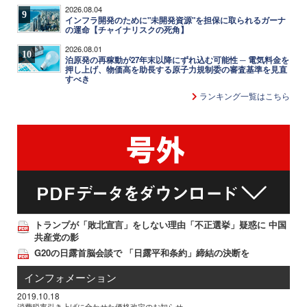
2026.08.04
9
インフラ開発のために"未開発資源"を担保に取られるガーナ
の運命【チャイナリスクの死角】
2026.08.01
10
泊原発の再稼動が27年末以降にずれ込む可能性 ─ 電気料金を
押し上げ、物価高を助長する原子力規制委の審査基準を見直
すべき
ランキング一覧はこちら
トランプが「敗北宣言」をしない理由「不正選挙」疑惑に 中国
共産党の影
G20の日露首脳会談で 「日露平和条約」締結の決断を
インフォメーション
2019.10.18
消費税率引き上げに合わせた価格改定のお知らせ