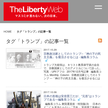
HOME
タグ「トランプ」の記事一覧
タグ「トランプ」の記事一覧
2017.10.29
宗教政治家としてのトランプ─「神の下の民
主主義」を復活させるには - 編集長コラム
トランプ大統領は、キリスト教系保守派の会合
で、宗教国家としてのアメリカについて語った。
写真：UPI/アフロ 2017年12月号記事 編集長コ
ラム Monthly Column 宗教政治家としてのトラ
ンプ ―「神の下の民主主義」を復活させるには
...
2017.10.06
日本の首相は安倍晋三だが、“元首”はトラン
プである―編集長コラム
編集長コラム 衆院選直前・特別版(3) 日本の
どこにも見当たらない「万全」 安倍晋三首相が