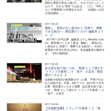
国防を選挙の争点に掲げた。今までなかったこと
なので、大きな“進化"ではある。 ただ、72年ぶ
りに"空襲警報"が常態化する中、「北朝鮮への圧
力強化継続」...
2017.09.30
腐敗し、勇気のない政治から 清潔で、勇断
できる政治へ - 衆院選のミカタ1 編集長コラ
ム
2017年11月号記事 編集長コラム Monthly Colu
mn 衆院選のミカタ 1 政治 腐敗し、勇気のな
い政治から 清潔で、勇断できる政治へ 今回の
総選挙の本当の争点は何か。本誌編集長が解説す
る。 9月の臨時国...
2017.09.30
金正恩を核で追いつめ、“英雄”として逃がす
“トランプ大暴発”こそ「孫子」の定石 - 衆院
選のミカタ 2
北朝鮮が6回目の核実験を行った際、平壌で行わ
れた祝賀大会。写真：AP/アフロ 2017年11月号
記事 衆院選のミカタ 2 国際 金正恩を核で追い
つめ、“英雄”として逃がす “トランプ大暴発”こそ
「孫子」の定石 ...
2017.09.28
【北朝鮮危機】トランプ“大暴発”こそ「孫