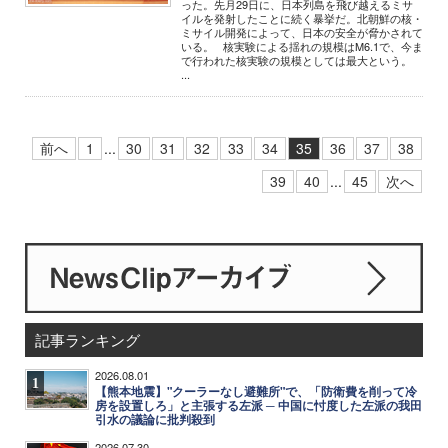
った。先月29日に、日本列島を飛び越えるミサ
イルを発射したことに続く暴挙だ。北朝鮮の核・
ミサイル開発によって、日本の安全が脅かされて
いる。 核実験による揺れの規模はM6.1で、今ま
で行われた核実験の規模としては最大という。
...
前へ
1
...
30
31
32
33
34
35
36
37
38
39
40
...
45
次へ
記事ランキング
2026.08.01
1
【熊本地震】"クーラーなし避難所"で、「防衛費を削って冷
房を設置しろ」と主張する左派 ─ 中国に忖度した左派の我田
引水の議論に批判殺到
2026.07.30