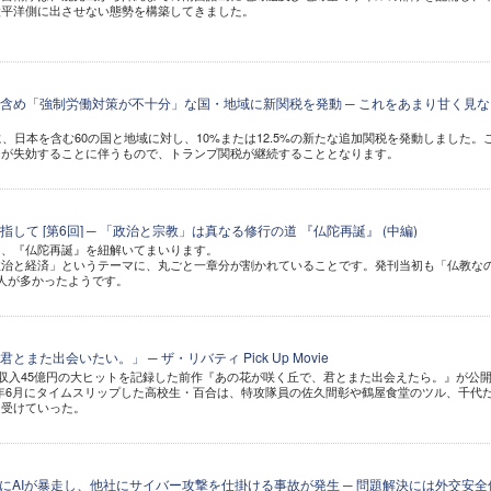
太平洋側に出させない態勢を構築してきました。
含め「強制労働対策が不十分」な国・地域に新関税を発動 ─ これをあまり甘く見な
に、日本を含む60の国と地域に対し、10%または12.5%の新たな追加関税を発動しました。
」が失効することに伴うもので、トランプ関税が継続することとなります。
して [第6回] ─ 「政治と宗教」は真なる修行の道 『仏陀再誕』 (中編)
き、『仏陀再誕』を紐解いてまいります。
政治と経済」というテーマに、丸ごと一章分が割かれていることです。発刊当初も「仏教な
人が多かったようです。
また出会いたい。」 ─ ザ・リバティ Pick Up Movie
行収入45億円の大ヒットを記録した前作『あの花が咲く丘で、君とまた出会えたら。』が公
945年6月にタイムスリップした高校生・百合は、特攻隊員の佐久間彰や鶴屋食堂のツル、千代
を受けていった。
中にAIが暴走し、他社にサイバー攻撃を仕掛ける事故が発生 ─ 問題解決には外交安全