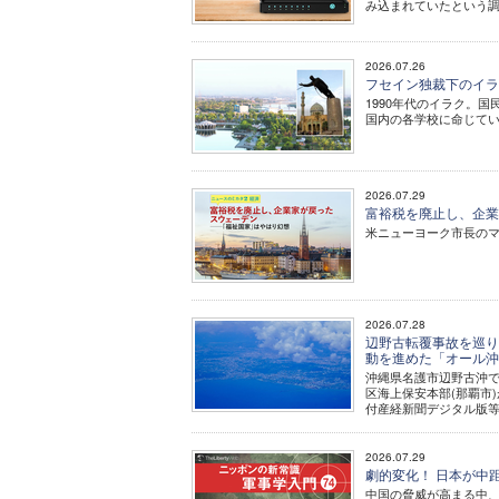
み込まれていたという
2026.07.26
フセイン独裁下のイラ
1990年代のイラク。
国内の各学校に命じて
2026.07.29
富裕税を廃止し、企業
米ニューヨーク市長の
2026.07.28
辺野古転覆事故を巡り
動を進めた「オール沖
沖縄県名護市辺野古沖で
区海上保安本部(那覇市
付産経新聞デジタル版等
2026.07.29
劇的変化！ 日本が中距
中国の脅威が高まる中