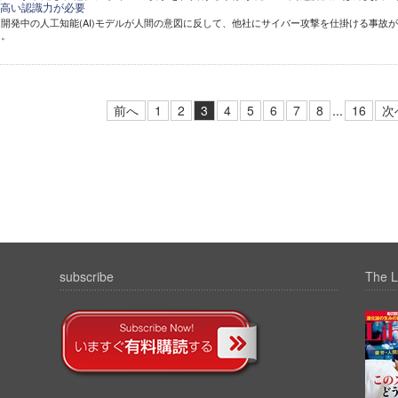
高い認識力が必要
、「開発中の人工知能(AI)モデルが人間の意図に反して、他社にサイバー攻撃を仕掛ける事故
た。
前へ
1
2
3
4
5
6
7
8
...
16
次
subscribe
The L