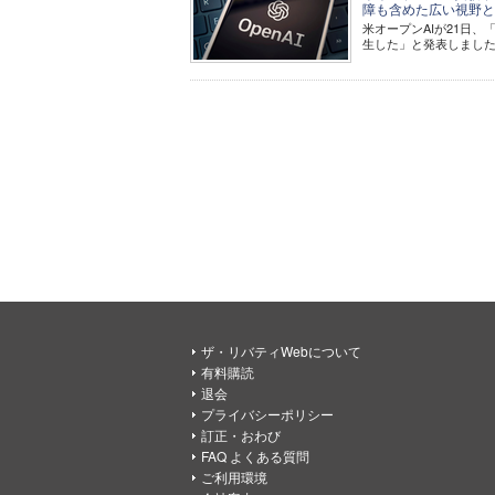
障も含めた広い視野と
米オープンAIが21日
生した」と発表しまし
ザ・リバティWebについて
有料購読
退会
プライバシーポリシー
訂正・おわび
FAQ よくある質問
ご利用環境