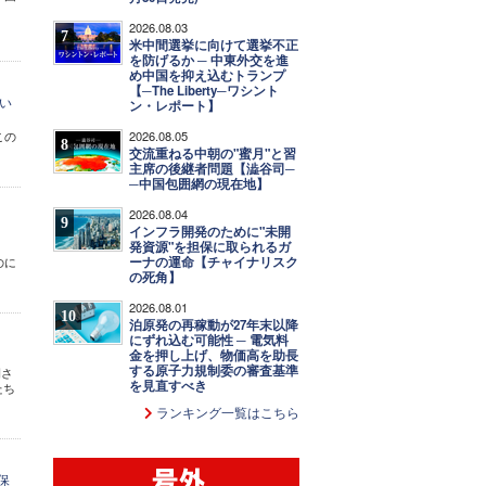
2026.08.03
7
米中間選挙に向けて選挙不正
を防げるか ─ 中東外交を進
め中国を抑え込むトランプ
【─The Liberty─ワシント
い
ン・レポート】
2026.08.05
この
8
交流重ねる中朝の"蜜月"と習
主席の後継者問題【澁谷司─
─中国包囲網の現在地】
2026.08.04
9
インフラ開発のために"未開
発資源"を担保に取られるガ
ーナの運命【チャイナリスク
のに
の死角】
2026.08.01
10
泊原発の再稼動が27年末以降
にずれ込む可能性 ─ 電気料
金を押し上げ、物価高を助長
する原子力規制委の審査基準
開さ
を見直すべき
たち
ランキング一覧はこちら
保