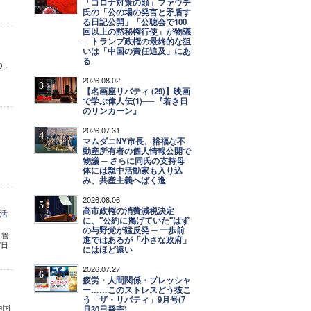
「コロナ対策の顔」ファウチ
氏の「公の場の発言と矛盾す
る日記公開」「公聴会で100
回以上の黙秘権行使」が物議
─ トランプ政権の最終的な狙
いは「中国の責任追及」にあ
る
う、
2026.08.02
3
【名画座リバティ (29)】映画
で学ぶ偉人伝(1)──『若き日
のリンカーン』
2026.07.31
4
マムダニNY市長、裕福な不
動産所有者の個人情報公開で
物議 ─ さらに同氏の支持母
体には親中活動家も入り込
み、共産主義へばく進
2026.08.06
5
高市政権の消費減税決定
活
に、"公約に掲げていた"はず
の与野党が猛反発 ─ 一歩前
1管
進ではあるが「小さな政府」
7日
にはほど遠い
2026.07.27
6
疲労・人間関係・プレッシャ
ー……このストレスどう抜こ
う「ザ・リバティ」9月号(7
中国
月30日発売)