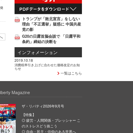
が発
トランプが「敗北宣言」をしない
理由「不正選挙」疑惑に 中国共産
党の影
G20の日露首脳会談で 「日露平和
へ
条約」締結の決断を
インフォメーション
2019.10.18
消費税率引き上げに合わせた価格改定のお知
らせ
一覧はこちら
iberty Magazine
ザ・リバティ2026年9月号
【特集】
◎ 疲労・人間関係・プレッシャー こ
のストレスどう抜こう
◎ 自由・民主・信仰のある世界へ