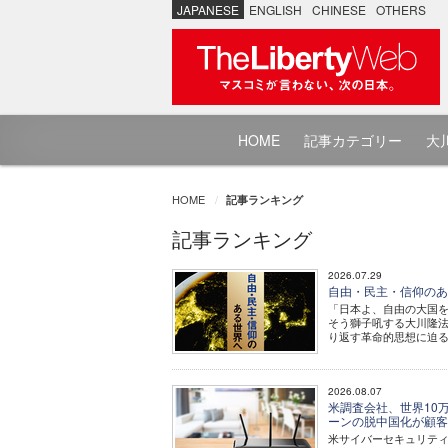
JAPANESE
ENGLISH
CHINESE
OTHERS
HOME
記事カテゴリー
大川
HOME
記事ランキング
記事ランキング
2026.07.29
自由・民主・信仰のあ
「日本よ、自由の大国を
そう獅子吼する大川隆
り返す革命的思想に迫
2026.08.07
米調査会社、世界10
ーンの脱中国化が顧客
米サイバーセキュリティ