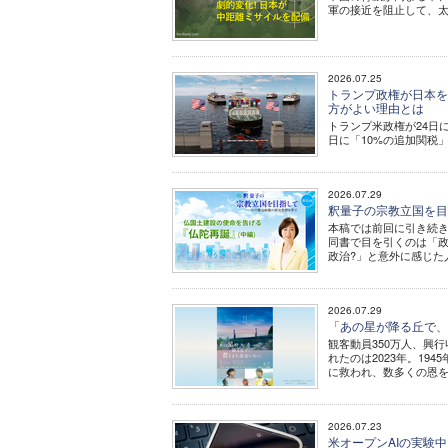
軍の接近を阻止して、
2026.07.25
トランプ政権が日本を
方がよい理由とは
トランプ米政権が24日
日に「10%の追加関税
2026.07.29
釈量子の宗教立国を目指
本稿では前回に引き続
同書で目を引くのは「
政治?」と意外に感じた
2026.07.29
「あの星が降る丘で、君と
観客動員350万人、興
れたのは2023年。1
に救われ、数多くの恩
2026.07.23
米オープンAIの実験