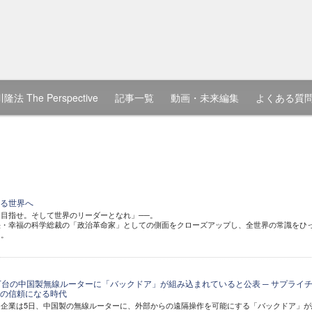
隆法 The Perspective
記事一覧
動画・未来編集
よくある質
る世界へ
目指せ。そして世界のリーダーとなれ」──。
法・幸福の科学総裁の「政治革命家」としての側面をクローズアップし、全世界の常識をひ
る。
万台の中国製無線ルーターに「バックドア」が組み込まれていると公表 ─ サプライ
の信頼になる時代
企業は5日、中国製の無線ルーターに、外部からの遠隔操作を可能にする「バックドア」が