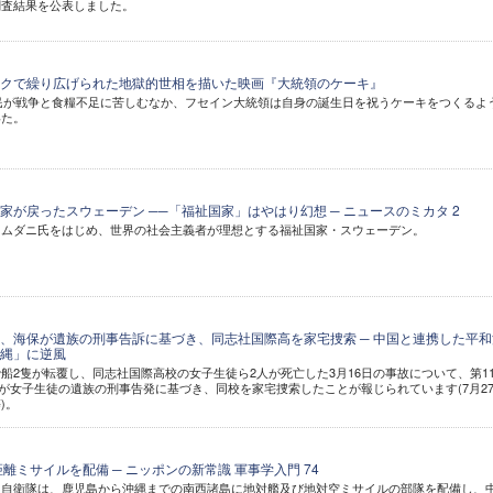
調査結果を公表しました。
クで繰り広げられた地獄的世相を描いた映画『大統領のケーキ』
国民が戦争と食糧不足に苦しむなか、フセイン大統領は自身の誕生日を祝うケーキをつくるよ
いた。
家が戻ったスウェーデン ──「福祉国家」はやはり幻想 ─ ニュースのミカタ 2
マムダニ氏をはじめ、世界の社会主義者が理想とする福祉国家・スウェーデン。
、海保が遺族の刑事告訴に基づき、同志社国際高を家宅捜索 ─ 中国と連携した平和
縄」に逆風
船2隻が転覆し、同志社国際高校の女子生徒ら2人が死亡した3月16日の事故について、第1
)が女子生徒の遺族の刑事告発に基づき、同校を家宅捜索したことが報じられています(7月2
)。
離ミサイルを配備 ─ ニッポンの新常識 軍事学入門 74
、自衛隊は、鹿児島から沖縄までの南西諸島に地対艦及び地対空ミサイルの部隊を配備し、