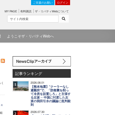
ご支援のお願い
ログイン
MY PAGE
有料購読
ザ・リバティWebについて
問
ようこそザ・リバティWebへ
記事ランキング
2026.08.01
っく
1
【熊本地震】"クーラーなし
避難所"で、「防衛費を削っ
て冷房を設置しろ」と主張す
る左派 ─ 中国に忖度した左
派の我田引水の議論に批判殺
チェ
到
2026.07.30
組
2