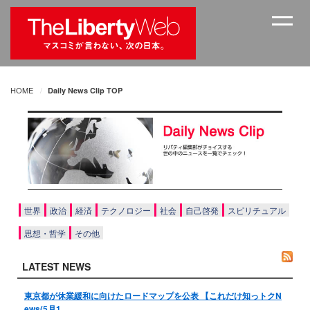
HOME
Daily News Clip TOP
世界
政治
経済
テクノロジー
社会
自己啓発
スピリチュアル
思想・哲学
その他
LATEST NEWS
東京都が休業緩和に向けたロードマップを公表 【これだけ知っトクN
ews(5月1…