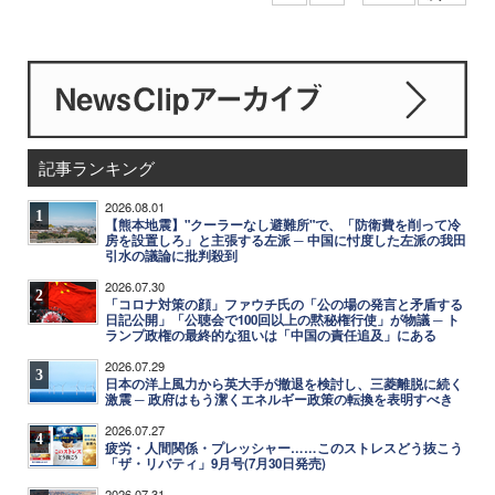
記事ランキング
2026.08.01
1
【熊本地震】"クーラーなし避難所"で、「防衛費を削って冷
房を設置しろ」と主張する左派 ─ 中国に忖度した左派の我田
引水の議論に批判殺到
2026.07.30
2
「コロナ対策の顔」ファウチ氏の「公の場の発言と矛盾する
日記公開」「公聴会で100回以上の黙秘権行使」が物議 ─ ト
ランプ政権の最終的な狙いは「中国の責任追及」にある
2026.07.29
3
日本の洋上風力から英大手が撤退を検討し、三菱離脱に続く
激震 ─ 政府はもう潔くエネルギー政策の転換を表明すべき
2026.07.27
4
疲労・人間関係・プレッシャー……このストレスどう抜こう
「ザ・リバティ」9月号(7月30日発売)
2026.07.31