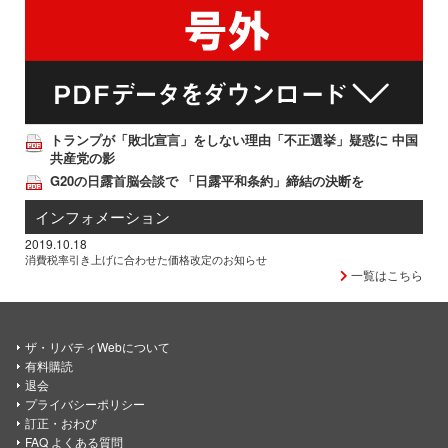
トランプが「敗北宣言」をしない理由「不正選挙」疑惑に 中国
共産党の影
G20の日露首脳会談で 「日露平和条約」締結の決断を
インフォメーション
2019.10.18
消費税率引き上げに合わせた価格改定のお知らせ
一覧はこちら
ザ・リバティWebについて
有料購読
退会
プライバシーポリシー
訂正・おわび
FAQ よくある質問