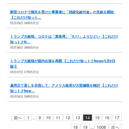
新型コロナで損失を受けた事業者に「持続化給付金」の支給を開始
【これだけ知っト…
05月09日 06時5月分
トランプ大統領、コロナは「真珠湾」「9.11」よりひどい 【これだけ
知っトクN…
05月08日 08時5月分
トランプ大統領が国内出張を再開 【これだけ知っトクNews(5月6日
版)】
05月07日 07時5月分
雇用立て直しを目指して、アメリカ政府が大型減税を検討 【これだけ
知っトクNew…
05月06日 06時5月分
前へ
1
...
9
10
11
12
13
14
15
16
17
18
19
...
1008
次へ