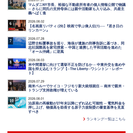
5
マムダニNY市長、裕福な不動産所有者の個人情報公開で物議
─ さらに同氏の支持母体には親中活動家も入り込み、共産主
義へばく進
2026.08.02
6
【名画座リバティ (29)】映画で学ぶ偉人伝(1)──『若き日の
リンカーン』
2026.07.28
7
辺野古転覆事故を巡り、海保が遺族の刑事告訴に基づき、同
志社国際高を家宅捜索 ─ 中国と連携した平和活動を進めた
「オール沖縄」に逆風
2026.08.03
8
米中間選挙に向けて選挙不正を防げるか ─ 中東外交を進め中
国を抑え込むトランプ【─The Liberty─ワシントン・レポー
ト】
2026.07.29
9
南米ペルーでケイコ・フジモリ新大統領就任 ─ 南米で親米・
トランプ支持政権が増えている
2026.08.01
10
泊原発の再稼動が27年末以降にずれ込む可能性 ─ 電気料金を
押し上げ、物価高を助長する原子力規制委の審査基準を見直
すべき
ランキング一覧はこちら