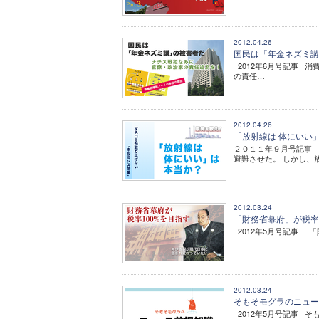
2012.04.26
国民は「年金ネズミ講
2012年6月号記事 
の責任…
2012.04.26
「放射線は 体にいい
２０１１年９月号記事
避難させた。 しかし、
2012.03.24
「財務省幕府」が税率10
2012年5月号記事 「
2012.03.24
そもそモグラのニュー
2012年5月号記事 