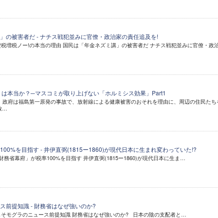
」の被害者だ - ナチス戦犯並みに官僚・政治家の責任追及を!
消費税増税ノー!の本当の理由 国民は「年金ネズミ講」の被害者だ ナチス戦犯並みに官僚・政
」は本当か？─マスコミが取り上げない「ホルミシス効果」Part1
 政府は福島第一原発の事故で、放射線による健康被害のおそれを理由に、周辺の住民たち
放…
0%を目指す - 井伊直弼(1815ー1860)が現代日本に生まれ変わっていた!?
財務省幕府」が税率100%を目指す 井伊直弼(1815ー1860)が現代日本に生ま…
ス前提知識 - 財務省はなぜ強いのか?
そもそモグラのニュース前提知識 財務省はなぜ強いのか? 日本の陰の支配者と…