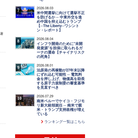
2026.08.03
7
米中間選挙に向けて選挙不正
を防げるか ─ 中東外交を進
め中国を抑え込むトランプ
【─The Liberty─ワシント
ン・レポート】
』著
2026.08.04
8
インフラ開発のために"未開
発資源"を担保に取られるガ
ーナの運命【チャイナリスク
の死角】
2026.08.01
9
泊原発の再稼動が27年末以降
にずれ込む可能性 ─ 電気料
金を押し上げ、物価高を助長
する原子力規制委の審査基準
を見直すべき
2026.07.29
10
南米ペルーでケイコ・フジモ
リ新大統領就任 ─ 南米で親
米・トランプ支持政権が増え
ている
ランキング一覧はこちら