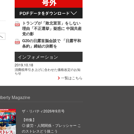
トランプが「敗北宣言」をしない
理由「不正選挙」疑惑に 中国共産
党の影
へ
G20の日露首脳会談で 「日露平和
条約」締結の決断を
インフォメーション
2019.10.18
消費税率引き上げに合わせた価格改定のお知
らせ
一覧はこちら
iberty Magazine
ザ・リバティ2026年9月号
【特集】
◎ 疲労・人間関係・プレッシャー こ
のストレスどう抜こう