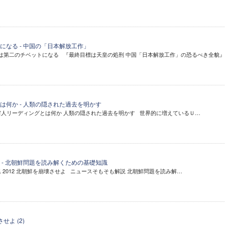
になる - 中国の「日本解放工作」
日本は第二のチベットになる 『最終目標は天皇の処刑 中国「日本解放工作」の恐るべき全貌
は何か - 人類の隠された過去を明かす
宇宙人リーディングとは何か 人類の隠された過去を明かす 世界的に増えているＵ…
 - 北朝鮮問題を読み解くための基礎知識
集 2012 北朝鮮を崩壊させよ ニュースそもそも解説 北朝鮮問題を読み解…
せよ (2)