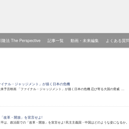
隆法 The Perspective
記事一覧
動画・未来編集
よくある質
ァイナル・ジャッジメント」が描く日本の危機
近未来予言映画 「ファイナル・ジャッジメント」が描く日本の危機 忍び寄る大国の脅威 …
「改革・開放」を宣言せよ!
習近平は、政治面での「改革・開放」を宣言せよ! 民主主義国・中国はどのような姿になるか