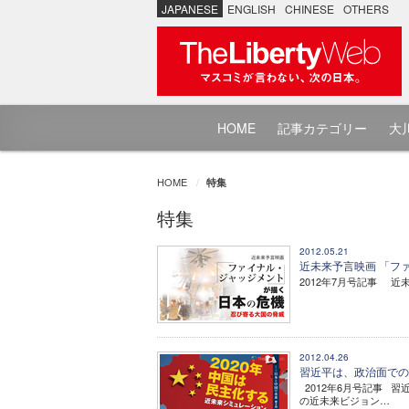
JAPANESE
ENGLISH
CHINESE
OTHERS
HOME
記事カテゴリー
大川
HOME
特集
特集
2012.05.21
近未来予言映画 「フ
2012年7月号記事 
2012.04.26
習近平は、政治面での
2012年6月号記事 
の近未来ビジョン…