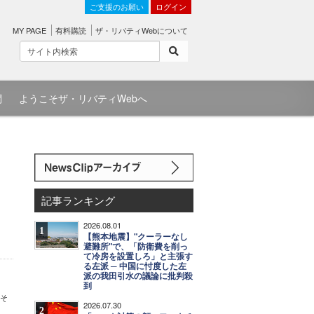
ご支援のお願い
ログイン
MY PAGE
有料購読
ザ・リバティWebについて
問
ようこそザ・リバティWebへ
記事ランキング
2026.08.01
1
【熊本地震】"クーラーなし
避難所"で、「防衛費を削っ
て冷房を設置しろ」と主張す
る左派 ─ 中国に忖度した左
派の我田引水の議論に批判殺
到
。そ
2026.07.30
2