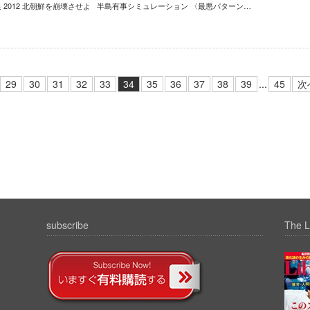
集 2012 北朝鮮を崩壊させよ 半島有事シミュレーション 〈最悪パターン…
29
30
31
32
33
34
35
36
37
38
39
...
45
次
subscribe
The L