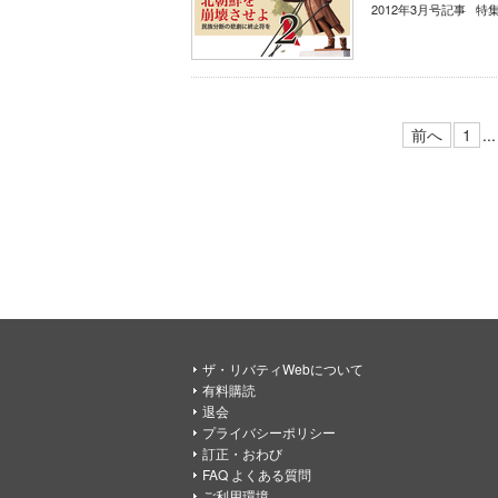
2012年3月号記事 特
前へ
1
...
ザ・リバティWebについて
有料購読
退会
プライバシーポリシー
訂正・おわび
FAQ よくある質問
ご利用環境