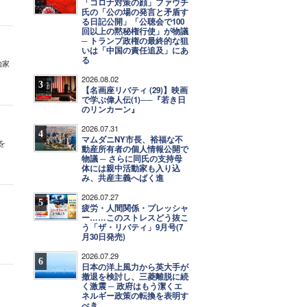
「コロナ対策の顔」ファウチ
氏の「公の場の発言と矛盾す
る日記公開」「公聴会で100
回以上の黙秘権行使」が物議
─ トランプ政権の最終的な狙
いは「中国の責任追及」にあ
る
治家
2026.08.02
3
【名画座リバティ (29)】映画
で学ぶ偉人伝(1)──『若き日
のリンカーン』
2026.07.31
4
マムダニNY市長、裕福な不
を
動産所有者の個人情報公開で
物議 ─ さらに同氏の支持母
体には親中活動家も入り込
み、共産主義へばく進
2026.07.27
5
疲労・人間関係・プレッシャ
ー……このストレスどう抜こ
う「ザ・リバティ」9月号(7
月30日発売)
2026.07.29
6
日本の洋上風力から英大手が
撤退を検討し、三菱離脱に続
く激震 ─ 政府はもう潔くエ
ネルギー政策の転換を表明す
べき