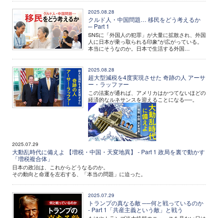
2025.08.28
クルド人・中国問題… 移民をどう考えるか
─ Part 1
SNSに「外国人の犯罪」が大量に拡散され、外国
人に日本が乗っ取られる印象″が広がっている。
本当にそうなのか。日本で生活する外国…
2025.08.28
超大型減税を4度実現させた 奇跡の人 アーサ
ー・ラッファー
この法案が通れば、アメリカはかつてないほどの
経済的なルネサンスを迎えることになる──。
2025.07.29
大動乱時代に備えよ 【増税・中国・天変地異】 - Part 1 政局を裏で動かす
「増税複合体」
日本の政治は、これからどうなるのか。
その動向と命運を左右する、「本当の問題」に迫った。
2025.07.29
トランプの真なる敵 ──何と戦っているのか
- Part 1「共産主義という敵」と戦う