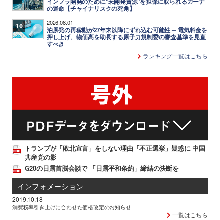
インフラ開発のために"未開発資源"を担保に取られるガーナ
の運命【チャイナリスクの死角】
2026.08.01
10
泊原発の再稼動が27年末以降にずれ込む可能性 ─ 電気料金を
押し上げ、物価高を助長する原子力規制委の審査基準を見直
すべき
ランキング一覧はこちら
トランプが「敗北宣言」をしない理由「不正選挙」疑惑に 中国
共産党の影
G20の日露首脳会談で 「日露平和条約」締結の決断を
インフォメーション
2019.10.18
消費税率引き上げに合わせた価格改定のお知らせ
一覧はこちら