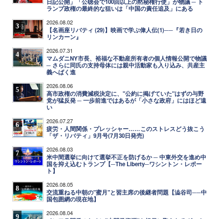
日記公開」「公聴会で100回以上の黙秘権行使」が物議 ─ ト
ランプ政権の最終的な狙いは「中国の責任追及」にある
2026.08.02
3
【名画座リバティ (29)】映画で学ぶ偉人伝(1)──『若き日の
リンカーン』
2026.07.31
4
マムダニNY市長、裕福な不動産所有者の個人情報公開で物議
─ さらに同氏の支持母体には親中活動家も入り込み、共産主
義へばく進
2026.08.06
5
高市政権の消費減税決定に、"公約に掲げていた"はずの与野
党が猛反発 ─ 一歩前進ではあるが「小さな政府」にはほど遠
い
2026.07.27
6
疲労・人間関係・プレッシャー……このストレスどう抜こう
「ザ・リバティ」9月号(7月30日発売)
2026.08.03
7
米中間選挙に向けて選挙不正を防げるか ─ 中東外交を進め中
国を抑え込むトランプ【─The Liberty─ワシントン・レポー
ト】
2026.08.05
8
交流重ねる中朝の"蜜月"と習主席の後継者問題【澁谷司──中
国包囲網の現在地】
2026.08.04
9