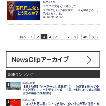
2025.05.29
国民民主党をどう見るか?
国民民主は7月の参院選で、「最も躍進する」と
予想されている。
政権に食い込むと…
前へ
1
2
3
4
5
6
7
8
...
45
次へ
記事ランキング
2026.08.01
1
【熊本地震】"クーラーなし避難所"で、「防衛費を削って冷
房を設置しろ」と主張する左派 ─ 中国に忖度した左派の我田
引水の議論に批判殺到
2026.07.30
2
「コロナ対策の顔」ファウチ氏の「公の場の発言と矛盾する