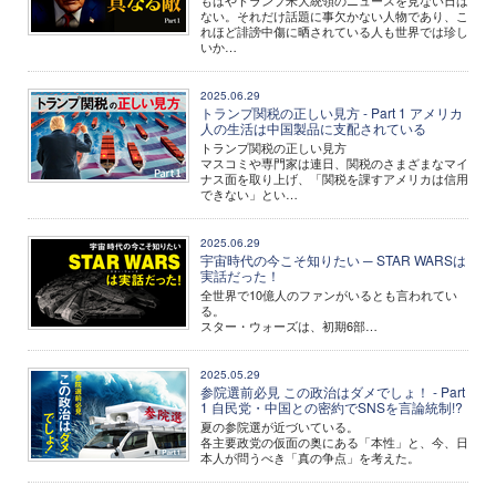
もはやトランプ米大統領のニュースを見ない日は
ない。それだけ話題に事欠かない人物であり、こ
れほど誹謗中傷に晒されている人も世界では珍し
いか…
2025.06.29
トランプ関税の正しい見方 - Part 1 アメリカ
人の生活は中国製品に支配されている
トランプ関税の正しい見方
マスコミや専門家は連日、関税のさまざまなマイ
ナス面を取り上げ、「関税を課すアメリカは信用
できない」とい…
2025.06.29
宇宙時代の今こそ知りたい ─ STAR WARSは
実話だった！
全世界で10億人のファンがいるとも言われてい
る。
スター・ウォーズは、初期6部…
2025.05.29
参院選前必見 この政治はダメでしょ！ - Part
1 自民党・中国との密約でSNSを言論統制!?
夏の参院選が近づいている。
各主要政党の仮面の奥にある「本性」と、今、日
本人が問うべき「真の争点」を考えた。