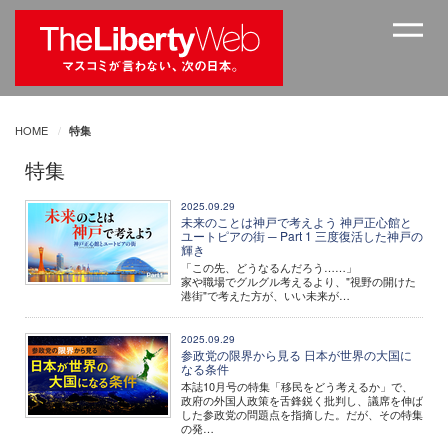
HOME
特集
特集
2025.09.29
未来のことは神戸で考えよう 神戸正心館と
ユートピアの街 ─ Part 1 三度復活した神戸の
輝き
「この先、どうなるんだろう……」
家や職場でグルグル考えるより、"視野の開けた
港街"で考えた方が、いい未来が…
2025.09.29
参政党の限界から見る 日本が世界の大国に
なる条件
本誌10月号の特集「移民をどう考えるか」で、
政府の外国人政策を舌鋒鋭く批判し、議席を伸ば
した参政党の問題点を指摘した。だが、その特集
の発…