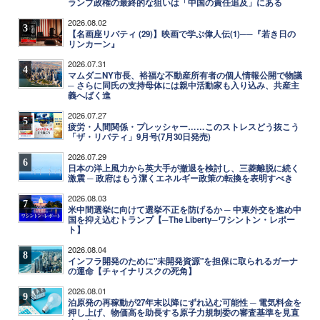
ランプ政権の最終的な狙いは「中国の責任追及」にある
2026.08.02
3
【名画座リバティ (29)】映画で学ぶ偉人伝(1)──『若き日の
リンカーン』
2026.07.31
4
マムダニNY市長、裕福な不動産所有者の個人情報公開で物議
─ さらに同氏の支持母体には親中活動家も入り込み、共産主
義へばく進
2026.07.27
5
疲労・人間関係・プレッシャー……このストレスどう抜こう
「ザ・リバティ」9月号(7月30日発売)
2026.07.29
6
日本の洋上風力から英大手が撤退を検討し、三菱離脱に続く
激震 ─ 政府はもう潔くエネルギー政策の転換を表明すべき
2026.08.03
7
米中間選挙に向けて選挙不正を防げるか ─ 中東外交を進め中
国を抑え込むトランプ【─The Liberty─ワシントン・レポー
ト】
2026.08.04
8
インフラ開発のために"未開発資源"を担保に取られるガーナ
の運命【チャイナリスクの死角】
2026.08.01
9
泊原発の再稼動が27年末以降にずれ込む可能性 ─ 電気料金を
押し上げ、物価高を助長する原子力規制委の審査基準を見直