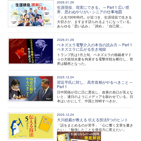
2026.01.29
生涯現役、現実にできる。 ─ Part 1 広い世
界、思わぬやりがい シニアの仕事地図
「人生100年時代」が近づき、生涯現役で生きる
大切さが、ますます語られるようになっている。
あらゆる「思い込み」「諦め」「自己限…
2026.01.29
ベネズエラ電撃介入の本当の読み方 ─ Part 1
ベネズエラに広がる生き地獄
トランプ氏は1月上旬、ベネズエラの独裁者マド
ゥロ大統領夫妻を拘束する電撃作戦を断行し、世
界は騒然となった。
2025.12.24
習近平氏に対し、高市首相がやるべきこと ─
Part 1
日中関係が日に日に悪化し、改善の糸口が見えな
いと、連日のようにメディアを賑わせている。日
本はいかにして、中国と対峙すべきか。
2025.12.24
大川総裁が教える 伝える技法5つのヒント
「話をまとめるのが苦手」「心に響く文章を書き
たい」「勉強したことを発信力に変えたい」