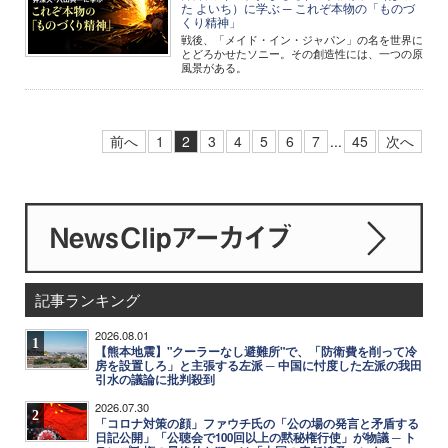
た よいち）に学ぶ ─ これぞ本物の「ものづ
くり精神」
戦後、「メイド・イン・ジャパン」の名を世界に
とどろかせたソニー。その創造性には、一つの原
風景がある。
前へ
1
2
3
4
5
6
7
...
45
次へ
記事ランキング
2026.08.01
1
【熊本地震】"クーラーなし避難所"で、「防衛費を削って冷
房を設置しろ」と主張する左派 ─ 中国に忖度した左派の我田
引水の議論に批判殺到
2026.07.30
2
「コロナ対策の顔」ファウチ氏の「公の場の発言と矛盾する
日記公開」「公聴会で100回以上の黙秘権行使」が物議 ─ ト