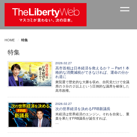
HOME
特集
特集
2026.02.27
高市首相は日本経済を救えるか？ ─ Part 1 本
格的な消費減税ができなければ、運命の分か
れ道に
衆院選で歴史的な大勝を収め、自民党だけで全議
席の３分の２以上という圧倒的な議席を確保した
高市政権。
2026.02.27
次の世界経済を決めるFRB新議長
米経済は世界経済のエンジン。それを自覚し、重
責を果たすFRB議長が誕生すれば、
…