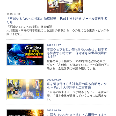
2025.11.27
『不滅なるものへの挑戦』徹底解説 ─ Part 1 神を語る ノーベル賞科学者
たち
『不滅なるものへの挑戦』徹底解説
大川隆法・幸福の科学総裁による注目の新刊から、心の糧になる重要トピックを
掘り下げた。
2025.11.27
本誌ウェブも狙い撃ち!? Googleよ、日本で
も降参する時です ─ 保守派を全世界検閲す
る主犯
世界のネット検索シェアの約9割を占める米グー
グルが「左傾化」を強めていることが白日の下に
晒され、全世界的に物議を醸している。
2025.10.29
富を引き付ける法則 無限の富も自助努力か
ら ─ Part 1 大谷翔平と二宮尊徳
「自分の将来イメージが明るくない」「老後が不
安」「日本全体が発展していくようには思えな
い」
2025.10.29
井深大（いぶか まさる）・八田與一（はっ