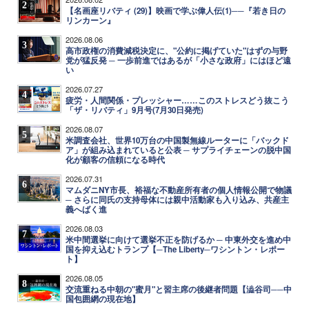
2
【名画座リバティ (29)】映画で学ぶ偉人伝(1)──『若き日の
リンカーン』
2026.08.06
3
高市政権の消費減税決定に、"公約に掲げていた"はずの与野
党が猛反発 ─ 一歩前進ではあるが「小さな政府」にはほど遠
い
2026.07.27
4
疲労・人間関係・プレッシャー……このストレスどう抜こう
「ザ・リバティ」9月号(7月30日発売)
2026.08.07
5
米調査会社、世界10万台の中国製無線ルーターに「バックド
ア」が組み込まれていると公表 ─ サプライチェーンの脱中国
化が顧客の信頼になる時代
2026.07.31
6
マムダニNY市長、裕福な不動産所有者の個人情報公開で物議
─ さらに同氏の支持母体には親中活動家も入り込み、共産主
義へばく進
2026.08.03
7
米中間選挙に向けて選挙不正を防げるか ─ 中東外交を進め中
国を抑え込むトランプ【─The Liberty─ワシントン・レポー
ト】
2026.08.05
8
交流重ねる中朝の"蜜月"と習主席の後継者問題【澁谷司──中
国包囲網の現在地】