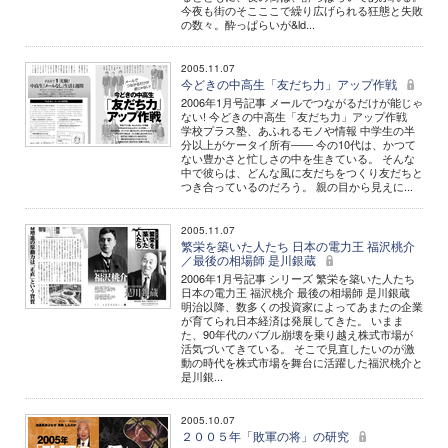
今夜も街のそこここで繰り広げられる狂態と失敗
の数々。酔っぱらいが&ld...
2005.11.07
今どきの中高生「友だち力」アップ作戦
2006年1月号記事 メールでつながるだけが能じゃ
ない! 今どきの中高生「友だち力」アップ作戦
学校プラス塾、あふれるモノや情報 中学生の半
分以上がケータイ所有―― 今の10代は、かつて
ない豊かさと忙しさの中を生きている。 そんな
中で彼らは、どんな風に友だちをつくり友だちと
つき合っているのだろう。 親の目から見えに...
2005.11.07
繁栄を築いた人たち 日本の電力王 福沢桃介
／最後の相場師 是川銀蔵
2006年1月号記事 シリーズ 繁栄を築いた人たち
日本の電力王 福沢桃介 最後の相場師 是川銀蔵
明治以降、数多くの投資家によってあまたの企業
が育てられ日本経済は発展してきた。 いまま
た、90年代のバブル崩壊を乗り越え株式市場が
活気づいてきている。 そこで見直したいのが激
動の時代を株式市場を舞台に活躍した福沢桃介と
是川銀...
2005.10.07
２００５年「敗軍の将」の研究