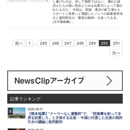
し遂げたのは、決して偶然ではない。 優れた経
済人たちの強い意志とたゆまぬ努力によって築か
れたものだ。 今回は、戦後、東京の町工場から
スタートし世界へと飛躍したソニーの創業者井深
大と盛田昭夫の「繁栄の精神」を追ってみる。
(文中敬称略) ...
前へ
1
...
245
246
247
248
249
250
251
次へ
記事ランキング
2026.08.01
1
【熊本地震】"クーラーなし避難所"で、「防衛費を削って冷
房を設置しろ」と主張する左派 ─ 中国に忖度した左派の我田
引水の議論に批判殺到
2026.08.02