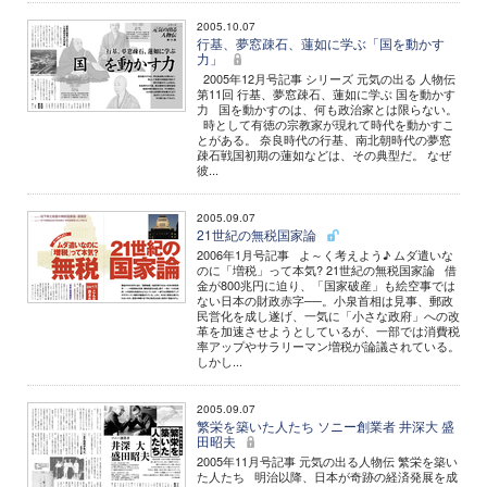
2005.10.07
行基、夢窓疎石、蓮如に学ぶ「国を動かす
力」
2005年12月号記事 シリーズ 元気の出る 人物伝
第11回 行基、夢窓疎石、蓮如に学ぶ 国を動かす
力 国を動かすのは、何も政治家とは限らない。
時として有徳の宗教家が現れて時代を動かすこ
とがある。 奈良時代の行基、南北朝時代の夢窓
疎石戦国初期の蓮如などは、その典型だ。 なぜ
彼...
2005.09.07
21世紀の無税国家論
2006年1月号記事 よ～く考えよう♪ ムダ遣いな
のに「増税」って本気? 21世紀の無税国家論 借
金が800兆円に迫り、「国家破産」も絵空事では
ない日本の財政赤字──。小泉首相は見事、郵政
民営化を成し遂げ、一気に「小さな政府」への改
革を加速させようとしているが、一部では消費税
率アップやサラリーマン増税が論議されている。
しかし...
2005.09.07
繁栄を築いた人たち ソニー創業者 井深大 盛
田昭夫
2005年11月号記事 元気の出る人物伝 繁栄を築い
た人たち 明治以降、日本が奇跡の経済発展を成