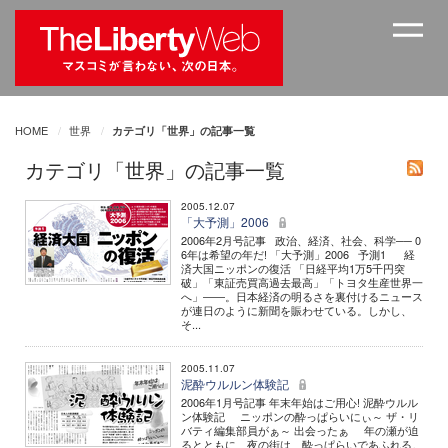
HOME
世界
カテゴリ「世界」の記事一覧
カテゴリ「世界」の記事一覧
2005.12.07
「大予測」2006
2006年2月号記事 政治、経済、社会、科学── 0
6年は希望の年だ! 「大予測」2006 予測1 経
済大国ニッポンの復活 「日経平均1万5千円突
破」「東証売買高過去最高」「トヨタ生産世界一
へ」――。日本経済の明るさを裏付けるニュース
が連日のように新聞を賑わせている。しかし、
そ...
2005.11.07
泥酔ウルルン体験記
2006年1月号記事 年末年始はご用心! 泥酔ウルル
ン体験記 ニッポンの酔っぱらいにぃ～ ザ・リ
バティ編集部員がぁ～ 出会ったぁ 年の瀬が迫
るとともに、夜の街は、酔っぱらいであふれる。