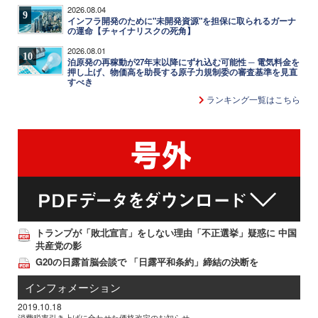
2026.08.04
9
インフラ開発のために"未開発資源"を担保に取られるガーナ
の運命【チャイナリスクの死角】
2026.08.01
10
泊原発の再稼動が27年末以降にずれ込む可能性 ─ 電気料金を
押し上げ、物価高を助長する原子力規制委の審査基準を見直
すべき
ランキング一覧はこちら
トランプが「敗北宣言」をしない理由「不正選挙」疑惑に 中国
共産党の影
G20の日露首脳会談で 「日露平和条約」締結の決断を
インフォメーション
2019.10.18
消費税率引き上げに合わせた価格改定のお知らせ