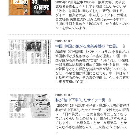
2005年12月号記事 2005年「敗軍の将」の研究
成功者を真似ようとしても簡単にはいかないが
「敗北」は教訓に満ちており、研究に値する。
ダイエー創業者の故・中内氏 ライブドアの堀江
貴文社長 民主党の岡田克也前代表── 今年1年、
世間の注目を集めた「敗軍の将」から成功へのヒ
ントを学んでみよう。 ...
2005.10.07
中国･韓国が嫌がる東条英機の〝亡霊〟
2005年12月号記事 リバティ・コラム 小泉首相の
靖国参拝が反発される「本当の理由」 中国・韓
国が嫌がる東条英機の"亡霊" 10月17日、小泉純
一郎首相は総裁選後初めて靖国神社を参拝、中国
や韓国などから猛烈な抗議の声が挙がっている。
なぜ、小泉首相は靖国にこだわり、中・韓はかく
も反発するのか。その真の理由は、今、小泉首相
に東条英機の"亡霊...
2005.10.07
私が“途中下車”したサイテー男
2005年12月号記事 少子化・晩婚化は男の責任!?
私が“途中下車”したサイテー男 ～女性たちの証言
～ 「日本男児」──この言葉を耳にしなくなっ
てどれくらいたつのだろう。 懐かしさすら覚え
てしまう。 「男尊女卑」とか「女尊男卑」とか
そんな小さな議論なんて、この際どうでもいい。
...