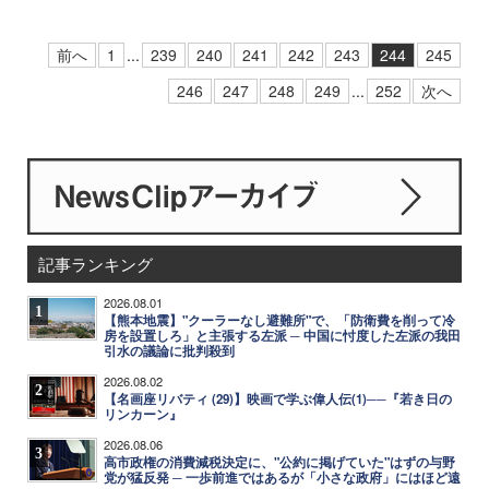
前へ
1
...
239
240
241
242
243
244
245
246
247
248
249
...
252
次へ
記事ランキング
2026.08.01
1
【熊本地震】"クーラーなし避難所"で、「防衛費を削って冷
房を設置しろ」と主張する左派 ─ 中国に忖度した左派の我田
引水の議論に批判殺到
2026.08.02
2
【名画座リバティ (29)】映画で学ぶ偉人伝(1)──『若き日の
リンカーン』
2026.08.06
3
高市政権の消費減税決定に、"公約に掲げていた"はずの与野
党が猛反発 ─ 一歩前進ではあるが「小さな政府」にはほど遠