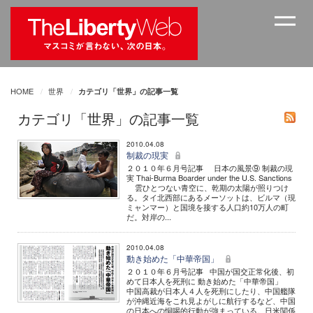
HOME
世界
カテゴリ「世界」の記事一覧
カテゴリ「世界」の記事一覧
2010.04.08
制裁の現実
２０１０年６月号記事 日本の風景⑨ 制裁の現
実 Thai-Burma Boarder under the U.S. Sanctions
雲ひとつない青空に、乾期の太陽が照りつけ
る。タイ北西部にあるメーソットは、ビルマ（現
ミャンマー）と国境を接する人口約10万人の町
だ。対岸の...
2010.04.08
動き始めた「中華帝国」
２０１０年６月号記事 中国が国交正常化後、初
めて日本人を死刑に 動き始めた「中華帝国」
中国高裁が日本人４人を死刑にしたり、中国艦隊
が沖縄近海をこれ見よがしに航行するなど、中国
の日本への恫喝的行動が強まっている。日米関係