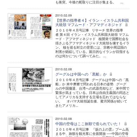
も衝突。今後の舵取りに注目が集まる。 ...
2010.02.09
【世界の指導者４】イラン・イスラム共和国
大統領 マフムード・アフマディネジャド
２０１０年４月号記事 リサーチ 世界の指導
者 第４回 イラン・イスラム共和国大統領 マフム
ード・アフマディネジャド 核開発で国際社会を
揺さぶるアフマディネジャド大統領を擁するイラ
ン。 核を巡る対立の背景には、宗教や周辺国の
利害が錯綜している。親日的なイランが目指すも
のは何かについて調べてみた。 ...
2010.02.08
グーグルは中国への「黒船」か
２０１０年４月号記事 グーグルは中国への「黒
船」か 米中摩擦で問われる日本の姿勢 グーグ
ルの中国撤退、台湾への武器売却など、米中間で
緊張が高まっている。日本は自由主義国の同志と
してアメリカを支持する立場を忘れてはならな
い。 オバマ大統領誕生後、蜜月関係が続いて
きたアメリカ...
2010.02.08
中国の空母はここ旅順で造られていた！
２０１０年４月号記事 『坂の上の雲』ブーム高
まる中、旅順を観光客に全面開放 ──中国の空母