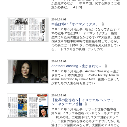
が悪化するなか、「中華帝国」化する動きには注
意が必要だ。 ４日間...
2010.04.08
本当は怖い「オバマノミクス」
２０１０年６月号記事 明らかになってきたオバ
マの戦略 本当は怖い「オバマノミクス」 輸出
産業に米経済の復活をかけるオバマ大統領。医療
保険改革や核軍縮戦略で独自色を出しているが、
その裏には「日本叩き」の陰謀も見え隠れしてい
る。 トヨタ叩きの真相 アメリカで...
2010.03.09
Another Crossing～生かされて～
２０１０年５月号記事 Another Crossing ～生か
されて～ 日本の風景⑧ Photo&Text by Teru Iw
asaki Illustration by Shoko Nitta 祖国へと戻った
少女たちの人生を待ち受けてい...
2010.03.08
【世界の指導者５】イスラエル ベンヤミ
ン・ネタニヤフ首相
２０１０年５月号記事 リサーチ世界の指導者
第５回 イスラエル首相 ベンヤミン・ネタニヤフ
「約束の地」に建国されたユダヤ国家イスラエ
ル。二度目の首相を務めるネタニヤフ氏だが、最
近はアラブ諸国のみならず、支援国のアメリカと