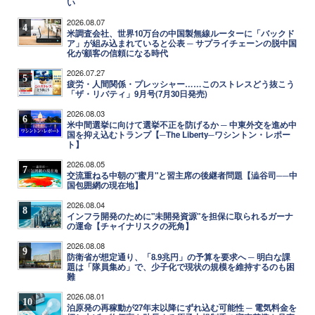
い
2026.08.07
4
米調査会社、世界10万台の中国製無線ルーターに「バックド
ア」が組み込まれていると公表 ─ サプライチェーンの脱中国
化が顧客の信頼になる時代
2026.07.27
5
疲労・人間関係・プレッシャー……このストレスどう抜こう
「ザ・リバティ」9月号(7月30日発売)
2026.08.03
6
米中間選挙に向けて選挙不正を防げるか ─ 中東外交を進め中
国を抑え込むトランプ【─The Liberty─ワシントン・レポー
ト】
2026.08.05
7
交流重ねる中朝の"蜜月"と習主席の後継者問題【澁谷司──中
国包囲網の現在地】
2026.08.04
8
インフラ開発のために"未開発資源"を担保に取られるガーナ
の運命【チャイナリスクの死角】
2026.08.08
9
防衛省が想定通り、「8.9兆円」の予算を要求へ ─ 明白な課
題は「隊員集め」で、少子化で現状の規模を維持するのも困
難
2026.08.01
10
泊原発の再稼動が27年末以降にずれ込む可能性 ─ 電気料金を