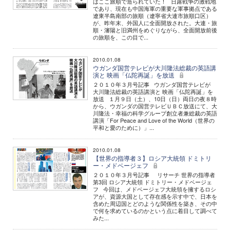
はここ旅順で造られていた！ 日露戦争の激戦地
であり、現在も中国海軍の重要な軍事拠点である
遼東半島南部の旅順（遼寧省大連市旅順口区）
が、昨年末、外国人に全面開放された。大連・旅
順・瀋陽と旧満州をめぐりながら、全面開放前後
の旅順を、この目で...
2010.01.08
ウガンダ国営テレビが大川隆法総裁の英語講
演と 映画「仏陀再誕」を放送
２０１０年３月号記事 ウガンダ国営テレビが
大川隆法総裁の英語講演と 映画「仏陀再誕」を
放送 １月９日（土）、10日（日）両日の夜８時
から、ウガンダの国営テレビＵＢＣ放送にて、大
川隆法・幸福の科学グループ創立者兼総裁の英語
講演「For Peace and Love of the World（世界の
平和と愛のために）」...
2010.01.08
【世界の指導者３】ロシア大統領 ドミトリ
ー・メドベージェフ
２０１０年３月号記事 リサーチ 世界の指導者
第3回 ロシア大統領 ドミトリー・メドベージェ
フ 今回は、メドベージェフ大統領を擁するロシ
アが、資源大国として存在感を示す中で、日本を
含めた周辺国とどのような関係性を築き、その中
で何を求めているのかという点に着目して調べて
みた...