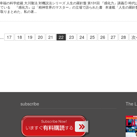
福の科学総裁 大川隆法 対機説法シリーズ 人生の羅針盤 第131回 『感化力』講義① 時代
めている 『感化力』は「精神世界のマスター」の立場で語られた書 本連載「人生の羅針
りまとめた、私の著...
...
17
18
19
20
21
22
23
24
25
26
27
28
次
subscribe
The L