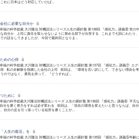
これに日本はどう対応していけば...
、会社に必要な自分か
幸福の科学総裁 大川隆法 対機説法シリーズ人生の羅針盤 第138回 『感化力』講義⑧ 世の
要な自分か 上司に責任を取らせないように努める部下が出世する これまで七回にわたり
ての話をしてきましたが、今回で最終回となりま...
るための心得
福の科学総裁 大川隆法 対機説法シリーズ 人生の羅針盤 第137回 『感化力』講義⑦ エグ
心得 私の弁解癖を指摘した会社の上司 前回は、「環境を言い訳にして、できない理由を
うのではなく、勇気を持って、『どうすれば...
勝つために
幸福の科学総裁大川隆法対機説法シリーズ 人生の羅針盤 第136回 『感化力』講義⑥ 平凡
 自分を磨く努力をすれば必ず変わる 前回は、「現在の環境を変えたいと思うならば、自
、自分の足を引っ張っている短所を磨くことが...
て「人生の復活」を
幸福の科学総裁 大川隆法 対機説法シリーズ 人生の羅針盤 第135回 『感化力』講義⑤年齢