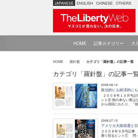
JAPANESE
ENGLISH
CHINESE
OTHERS
HOME
記事カテゴリー
大川
HOME
羅針盤
カテゴリ「羅針盤」の記事一覧
カテゴリ「羅針盤」の記事一
2008.08.14
政治的にも経済的に
２００８年１０月号記事
ント② 朝の来ない夜は
から四回にわたり、「朝
2008.07.13
アメリカ大統領選と
２００８年９月号記事 幸
乗り切るヒント① 問