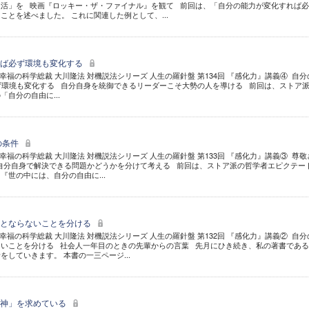
復活」を 映画『ロッキー・ザ・ファイナル』を観て 前回は、「自分の能力が変化すれば
ことを述べました。 これに関連した例として、...
れば必ず環境も変化する
福の科学総裁 大川隆法 対機説法シリーズ 人生の羅針盤 第134回 『感化力』講義④ 自分
ず環境も変化する 自分自身を統御できるリーダーこそ大勢の人を導ける 前回は、ストア
自分の自由に...
の条件
福の科学総裁 大川隆法 対機説法シリーズ 人生の羅針盤 第133回 『感化力』講義③ 尊敬
自分自身で解決できる問題かどうかを分けて考える 前回は、ストア派の哲学者エピクテー
『世の中には、自分の自由に...
ととならないことを分ける
福の科学総裁 大川隆法 対機説法シリーズ 人生の羅針盤 第132回 『感化力』講義② 自分
ないことを分ける 社会人一年目のときの先輩からの言葉 先月にひき続き、私の著書である
していきます。 本書の一三ページ...
精神」を求めている