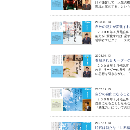
けず発奮して「人生の
環境も変化する」という
2008.02.13
自分の能力が変化す
２００８年４月号記事 幸
能力が 変化すれば 必
哲学者エピクテートスの「
2008.01.13
尊敬される リーダー
２００８年３月号記事 幸
れる リーダーの条件 
の思想を引きながら、「
2007.12.13
自分の自由になるこ
２００８年２月号記事 幸
自由になることとなら
『感化力』についての話を
2007.11.13
時代は新たな「世界