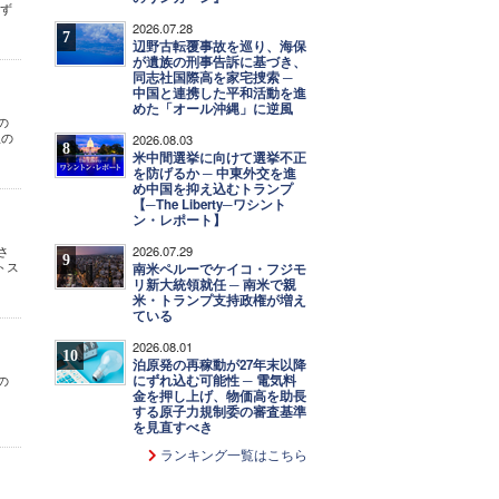
必ず
2026.07.28
7
辺野古転覆事故を巡り、海保
が遺族の刑事告訴に基づき、
同志社国際高を家宅捜索 ─
中国と連携した平和活動を進
めた「オール沖縄」に逆風
の
派の
2026.08.03
8
米中間選挙に向けて選挙不正
を防げるか ─ 中東外交を進
め中国を抑え込むトランプ
【─The Liberty─ワシント
ン・レポート】
2026.07.29
さ
9
トス
南米ペルーでケイコ・フジモ
リ新大統領就任 ─ 南米で親
米・トランプ支持政権が増え
ている
2026.08.01
10
泊原発の再稼動が27年末以降
にずれ込む可能性 ─ 電気料
の
金を押し上げ、物価高を助長
する原子力規制委の審査基準
を見直すべき
ランキング一覧はこちら