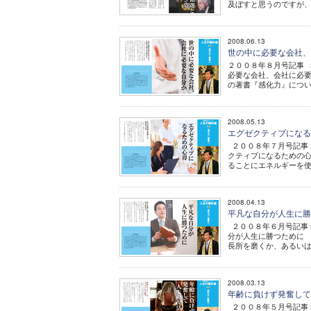
及ぼすと思うのですが、
2008.06.13
世の中に必要な会社
２００８年８月号記事 
必要な会社、会社に必
の著書『感化力』につい
2008.05.13
エグゼクティブにな
２００８年７月号記事 幸
クティブになるための
ることにエネルギーを使
2008.04.13
平凡な自分が人生に
２００８年６月号記事 
分が人生に勝つために
長所を磨くか、あるいは
2008.03.13
年齢に負けず発奮し
２００８年５月号記事 