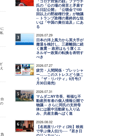
「コロナ対策の顔」ファウチ
氏の「公の場の発言と矛盾す
る日記公開」「公聴会で100
回以上の黙秘権行使」が物議
─ トランプ政権の最終的な狙
いは「中国の責任追及」にあ
る
中に
、私
2026.07.29
3
日本の洋上風力から英大手が
撤退を検討し、三菱離脱に続
く激震 ─ 政府はもう潔くエ
ネルギー政策の転換を表明す
べき
ゼ
2026.07.27
4
考え
疲労・人間関係・プレッシャ
ー……このストレスどう抜こ
う「ザ・リバティ」9月号(7
月30日発売)
2026.07.31
5
マムダニNY市長、裕福な不
な自
動産所有者の個人情報公開で
分の
物議 ─ さらに同氏の支持母
体には親中活動家も入り込
み、共産主義へばく進
2026.08.02
6
【名画座リバティ (29)】映画
で学ぶ偉人伝(1)──『若き日
に負
のリンカーン』