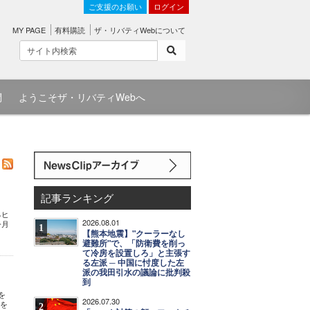
ご支援のお願い
ログイン
MY PAGE
有料購読
ザ・リバティWebについて
問
ようこそザ・リバティWebへ
記事ランキング
るヒ
2026.08.01
今月
1
【熊本地震】"クーラーなし
避難所"で、「防衛費を削っ
て冷房を設置しろ」と主張す
る左派 ─ 中国に忖度した左
派の我田引水の議論に批判殺
到
を
2026.07.30
響を
2