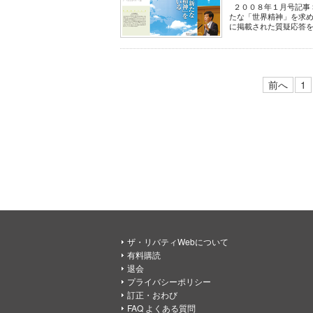
２００８年１月号記事 幸
たな「世界精神」を求
に掲載された質疑応答を取
前へ
1
ザ・リバティWebについて
有料購読
退会
プライバシーポリシー
訂正・おわび
FAQ よくある質問