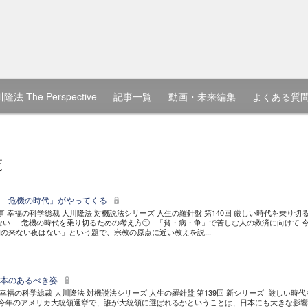
隆法 The Perspective
記事一覧
動画・未来編集
よくある質
覧
も「危機の時代」がやってくる
 幸福の科学総裁 大川隆法 対機説法シリーズ 人生の羅針盤 第140回 厳しい時代を乗り切
ない──危機の時代を乗り切るための考え方① 「貧・病・争」で苦しむ人の救済に向けて 
の来ない夜はない」という題で、宗教の原点に近い教えを説...
日本のあるべき姿
福の科学総裁 大川隆法 対機説法シリーズ 人生の羅針盤 第139回 新シリーズ 厳しい時代
 今年のアメリカ大統領選挙で、誰が大統領に選ばれるかということは、日本にも大きな影