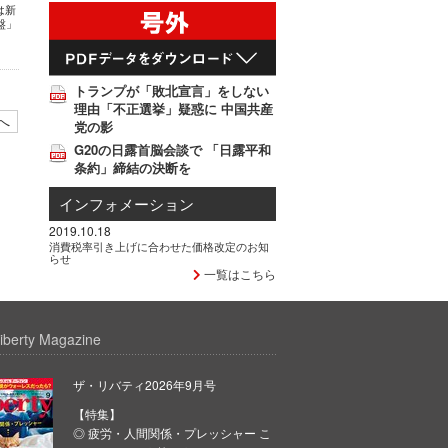
は新
盤」
トランプが「敗北宣言」をしない
理由「不正選挙」疑惑に 中国共産
へ
党の影
G20の日露首脳会談で 「日露平和
条約」締結の決断を
インフォメーション
2019.10.18
消費税率引き上げに合わせた価格改定のお知
らせ
一覧はこちら
iberty Magazine
ザ・リバティ2026年9月号
【特集】
◎ 疲労・人間関係・プレッシャー こ