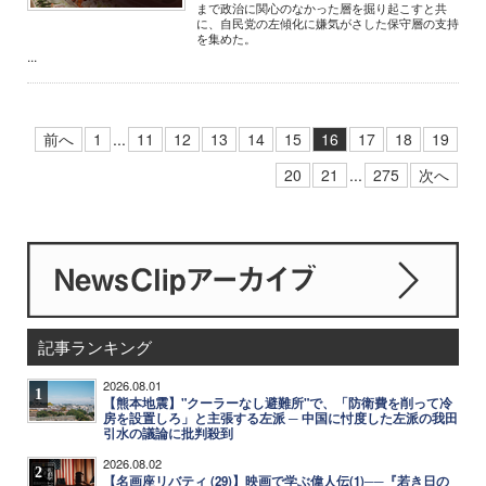
まで政治に関心のなかった層を掘り起こすと共
に、自民党の左傾化に嫌気がさした保守層の支持
を集めた。
...
前へ
1
...
11
12
13
14
15
16
17
18
19
20
21
...
275
次へ
記事ランキング
2026.08.01
1
【熊本地震】"クーラーなし避難所"で、「防衛費を削って冷
房を設置しろ」と主張する左派 ─ 中国に忖度した左派の我田
引水の議論に批判殺到
2026.08.02
2
【名画座リバティ (29)】映画で学ぶ偉人伝(1)──『若き日の