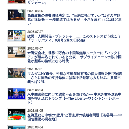
リンカーン』
2026.08.06
3
高市政権の消費減税決定に、"公約に掲げていた"はずの与野
党が猛反発 ─ 一歩前進ではあるが「小さな政府」にはほど遠
い
2026.07.27
4
疲労・人間関係・プレッシャー……このストレスどう抜こう
「ザ・リバティ」9月号(7月30日発売)
2026.08.07
5
米調査会社、世界10万台の中国製無線ルーターに「バックド
ア」が組み込まれていると公表 ─ サプライチェーンの脱中国
化が顧客の信頼になる時代
2026.07.31
6
マムダニNY市長、裕福な不動産所有者の個人情報公開で物議
─ さらに同氏の支持母体には親中活動家も入り込み、共産主
義へばく進
2026.08.03
7
米中間選挙に向けて選挙不正を防げるか ─ 中東外交を進め中
国を抑え込むトランプ【─The Liberty─ワシントン・レポー
ト】
2026.08.05
8
交流重ねる中朝の"蜜月"と習主席の後継者問題【澁谷司──中
国包囲網の現在地】
2026.08.04