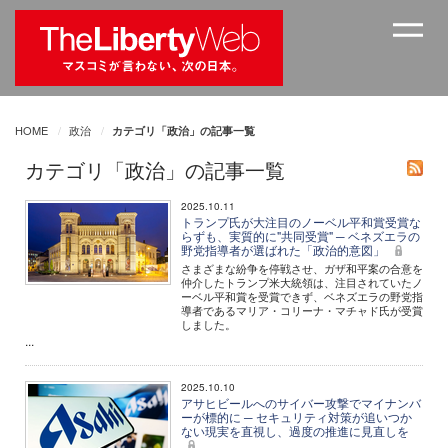
HOME
政治
カテゴリ「政治」の記事一覧
カテゴリ「政治」の記事一覧
2025.10.11
トランプ氏が大注目のノーベル平和賞受賞な
らずも、実質的に"共同受賞" ─ ベネズエラの
野党指導者が選ばれた「政治的意図」
さまざまな紛争を停戦させ、ガザ和平案の合意を
仲介したトランプ米大統領は、注目されていたノ
ーベル平和賞を受賞できず、ベネズエラの野党指
導者であるマリア・コリーナ・マチャド氏が受賞
しました。
...
2025.10.10
アサヒビールへのサイバー攻撃でマイナンバ
ーが標的に ─ セキュリティ対策が追いつか
ない現実を直視し、過度の推進に見直しを