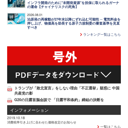
9
インフラ開発のために"未開発資源"を担保に取られるガーナ
の運命【チャイナリスクの死角】
2026.08.01
10
泊原発の再稼動が27年末以降にずれ込む可能性 ─ 電気料金を
押し上げ、物価高を助長する原子力規制委の審査基準を見直
すべき
ランキング一覧はこちら
トランプが「敗北宣言」をしない理由「不正選挙」疑惑に 中国
共産党の影
G20の日露首脳会談で 「日露平和条約」締結の決断を
インフォメーション
2019.10.18
消費税率引き上げに合わせた価格改定のお知らせ
一覧はこちら