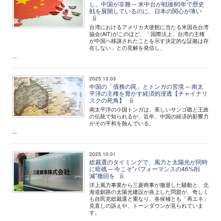
し、中国が非難 ─ 米中台が戦後80年で歴史
戦を展開しているのに、日本の関心が薄い
台湾におけるアメリカ大使館に当たる米国在台湾
協会(AIT)がこのほど、「国際法上、台湾の主権
が中国へ移譲されたことを示す決定的な証拠は存
在しない」との見解を発信し、
...
2025.10.03
中国の「債務の罠」とトンガの苦境 ─ 南太
平洋の主権を脅かす経済的浸透【チャイナリ
スクの死角】
南太平洋の小国トンガは、美しいサンゴ礁と王政
の伝統で知られるが、近年、中国の経済的影響力
がその平和を蝕んでいる。
...
2025.10.01
総裁選のタイミングで、風力と太陽光が同時
に暗礁 ─ 今こそ"パフォーマンスの46%削
減"撤回を
洋上風力事業から三菱商事が撤退した騒動と、北
海道釧路の太陽光建設が炎上した問題が、奇しく
も自民党総裁選と重なり、各候補とも「再エネ」
見直しの訴えや、トーンダウンが見られていま
す。
...