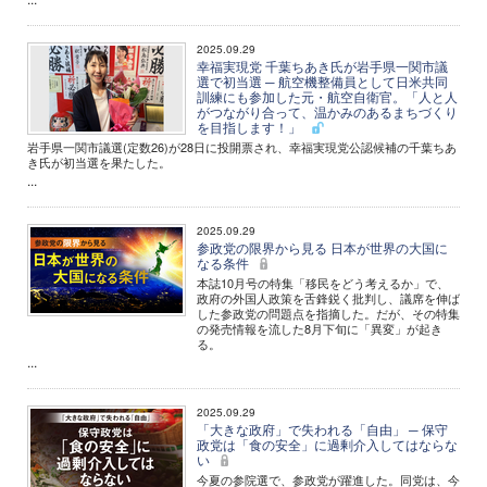
2025.09.29
幸福実現党 千葉ちあき氏が岩手県一関市議
選で初当選 ─ 航空機整備員として日米共同
訓練にも参加した元・航空自衛官。「人と人
がつながり合って、温かみのあるまちづくり
を目指します！」
岩手県一関市議選(定数26)が28日に投開票され、幸福実現党公認候補の千葉ちあ
き氏が初当選を果たした。
...
2025.09.29
参政党の限界から見る 日本が世界の大国に
なる条件
本誌10月号の特集「移民をどう考えるか」で、
政府の外国人政策を舌鋒鋭く批判し、議席を伸ば
した参政党の問題点を指摘した。だが、その特集
の発売情報を流した8月下旬に「異変」が起き
る。
...
2025.09.29
「大きな政府」で失われる「自由」 ─ 保守
政党は「食の安全」に過剰介入してはならな
い
今夏の参院選で、参政党が躍進した。同党は、今