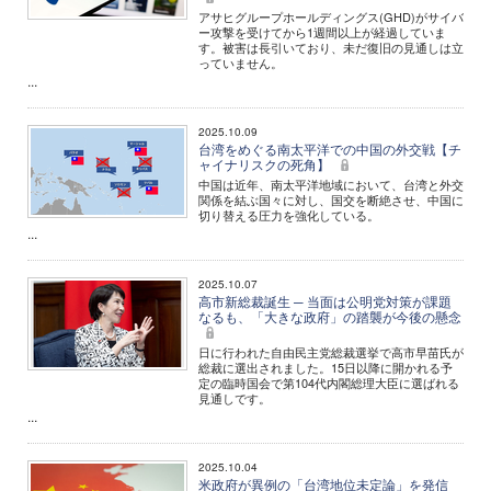
アサヒグループホールディングス(GHD)がサイバ
ー攻撃を受けてから1週間以上が経過していま
す。被害は長引いており、未だ復旧の見通しは立
っていません。
...
2025.10.09
台湾をめぐる南太平洋での中国の外交戦【チ
ャイナリスクの死角】
中国は近年、南太平洋地域において、台湾と外交
関係を結ぶ国々に対し、国交を断絶させ、中国に
切り替える圧力を強化している。
...
2025.10.07
高市新総裁誕生 ─ 当面は公明党対策が課題
なるも、「大きな政府」の踏襲が今後の懸念
日に行われた自由民主党総裁選挙で高市早苗氏が
総裁に選出されました。15日以降に開かれる予
定の臨時国会で第104代内閣総理大臣に選ばれる
見通しです。
...
2025.10.04
米政府が異例の「台湾地位未定論」を発信