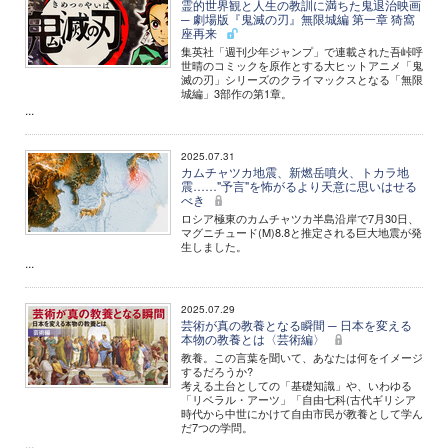
霊的世界観と人生の教訓に満ちた鬼退治映画
─ 劇場版『鬼滅の刃』無限城編 第一章 猗窩
座再来
集英社「週刊少年ジャンプ」で連載された吾峠呼
世晴のコミックを原作とする大ヒットアニメ「鬼
滅の刃」シリーズのクライマックスとなる「無限
城編」3部作の第1章。
...
2025.07.31
カムチャツカ地震、新燃岳噴火、トカラ地
震……"予言"を怖がるより天意に思いはせる
べき
ロシア極東のカムチャツカ半島沿岸で7月30日、
マグニチュード(M)8.8と推定される巨大地震が発
生しました。
...
2025.07.29
芸術が真の教養となる瞬間 ─ 日本を変える
本物の教養とは〈芸術編〉
教養。この言葉を聞いて、あなたは何をイメージ
するだろうか?
考える土台としての「基礎知識」や、いわゆる
「リベラル・アーツ」「自由七科(古代ギリシア
時代から中世にかけて自由市民が教養として学ん
だ7つの学問。
...