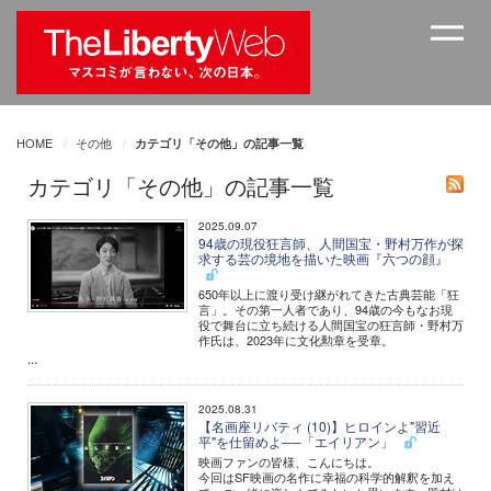
HOME
その他
カテゴリ「その他」の記事一覧
カテゴリ「その他」の記事一覧
2025.09.07
94歳の現役狂言師、人間国宝・野村万作が探
求する芸の境地を描いた映画『六つの顔』
650年以上に渡り受け継がれてきた古典芸能「狂
言」。その第一人者であり、94歳の今もなお現
役で舞台に立ち続ける人間国宝の狂言師・野村万
作氏は、2023年に文化勲章を受章。
...
2025.08.31
【名画座リバティ (10)】ヒロインよ"習近
平"を仕留めよ──「エイリアン」
映画ファンの皆様、こんにちは。
今回はSF映画の名作に幸福の科学的解釈を加え