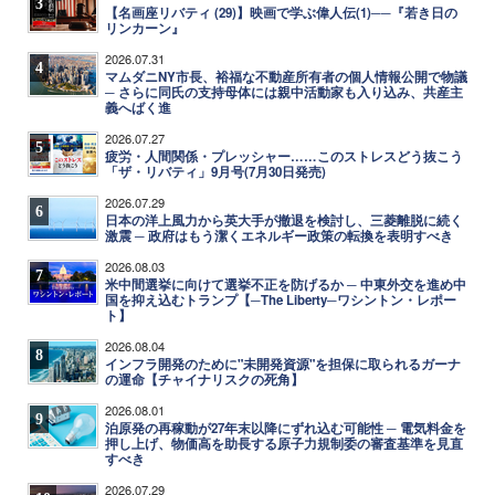
3
【名画座リバティ (29)】映画で学ぶ偉人伝(1)──『若き日の
リンカーン』
2026.07.31
4
マムダニNY市長、裕福な不動産所有者の個人情報公開で物議
─ さらに同氏の支持母体には親中活動家も入り込み、共産主
義へばく進
2026.07.27
5
疲労・人間関係・プレッシャー……このストレスどう抜こう
「ザ・リバティ」9月号(7月30日発売)
2026.07.29
6
日本の洋上風力から英大手が撤退を検討し、三菱離脱に続く
激震 ─ 政府はもう潔くエネルギー政策の転換を表明すべき
2026.08.03
7
米中間選挙に向けて選挙不正を防げるか ─ 中東外交を進め中
国を抑え込むトランプ【─The Liberty─ワシントン・レポー
ト】
2026.08.04
8
インフラ開発のために"未開発資源"を担保に取られるガーナ
の運命【チャイナリスクの死角】
2026.08.01
9
泊原発の再稼動が27年末以降にずれ込む可能性 ─ 電気料金を
押し上げ、物価高を助長する原子力規制委の審査基準を見直
すべき
2026.07.29