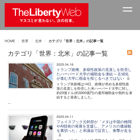
HOME
世界
北米
カテゴリ「世界：北米」の記事一覧
カテゴリ「世界：北米」の記事一覧
2025.04.16
トランプ政権、多様性政策の見直しを拒否し
たハーバード大学の補助金を凍結 ─ 左傾化
が進む大学に税金を投じるべきではない
トランプ米政権は14日、政権が求める多様性政
策の見直しを拒否した米ハーバード大学に対し、
約23億ドル(約3300億円)の連邦補助金や契約を凍
結すると発表しました。
...
2025.04.11
フェイスブック元幹部が「メタは中国の検閲
やAI技術の発展を支援し、アメリカの価値観
を裏切った」と米議会で証言し、衝撃が走る