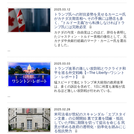
2025.03.12
トランプ氏への対抗姿勢を見せるカーニー氏
がカナダ次期首相へ その手腕には懸念も多
く、"トルドー主義"から転換しなければトラ
ンプ氏には完敗必至
カナダの与党・自由党はこのほど、辞任を表明し
たジャスティン・トルドー首相の後任として、元
カナダ中央銀行総裁のマーク・カーニー氏を選出
しました。
...
2025.03.03
トランプ改革の激しい攻防戦とウクライナ和
平を巡る外交戦略【─The Liberty─ワシント
ン・レポート】
猛スピードで進むトランプ米大統領の政府改革
は、多くの訴訟を含めて、1日に何度も速報が流
れるほど激しい攻防戦が行われている。
...
2025.02.28
米司法省が世紀のスキャンダル「エプスタイ
ン文書」の公開開始 裏で文書を隠蔽・抵抗
していたFBIに期限を切って提出を命じる 民
意が求める政府の透明化・効率化を踏みにじ
る抵抗勢力