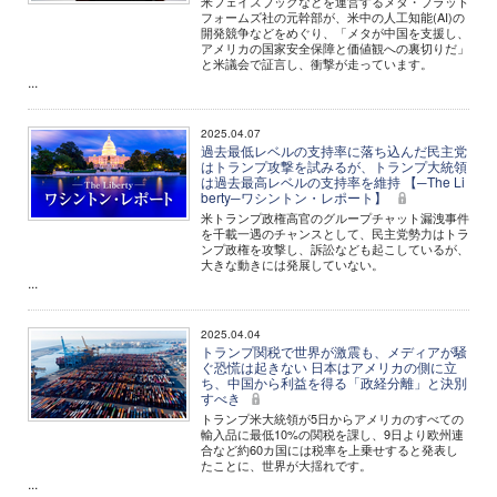
米フェイスブックなどを運営するメタ・プラット
フォームズ社の元幹部が、米中の人工知能(AI)の
開発競争などをめぐり、「メタが中国を支援し、
アメリカの国家安全保障と価値観への裏切りだ」
と米議会で証言し、衝撃が走っています。
...
2025.04.07
過去最低レベルの支持率に落ち込んだ民主党
はトランプ攻撃を試みるが、トランプ大統領
は過去最高レベルの支持率を維持 【─The Li
berty─ワシントン・レポート】
米トランプ政権高官のグループチャット漏洩事件
を千載一遇のチャンスとして、民主党勢力はトラ
ンプ政権を攻撃し、訴訟なども起こしているが、
大きな動きには発展していない。
...
2025.04.04
トランプ関税で世界が激震も、メディアが騒
ぐ恐慌は起きない 日本はアメリカの側に立
ち、中国から利益を得る「政経分離」と決別
すべき
トランプ米大統領が5日からアメリカのすべての
輸入品に最低10%の関税を課し、9日より欧州連
合など約60カ国には税率を上乗せすると発表し
たことに、世界が大揺れです。
...