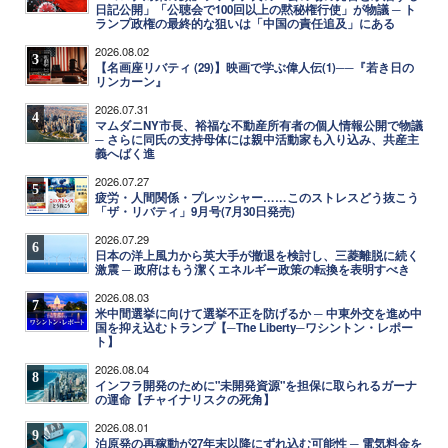
日記公開」「公聴会で100回以上の黙秘権行使」が物議 ─ ト
ランプ政権の最終的な狙いは「中国の責任追及」にある
2026.08.02
3
【名画座リバティ (29)】映画で学ぶ偉人伝(1)──『若き日の
リンカーン』
2026.07.31
4
マムダニNY市長、裕福な不動産所有者の個人情報公開で物議
─ さらに同氏の支持母体には親中活動家も入り込み、共産主
義へばく進
2026.07.27
5
疲労・人間関係・プレッシャー……このストレスどう抜こう
「ザ・リバティ」9月号(7月30日発売)
2026.07.29
6
日本の洋上風力から英大手が撤退を検討し、三菱離脱に続く
激震 ─ 政府はもう潔くエネルギー政策の転換を表明すべき
2026.08.03
7
米中間選挙に向けて選挙不正を防げるか ─ 中東外交を進め中
国を抑え込むトランプ【─The Liberty─ワシントン・レポー
ト】
2026.08.04
8
インフラ開発のために"未開発資源"を担保に取られるガーナ
の運命【チャイナリスクの死角】
2026.08.01
9
泊原発の再稼動が27年末以降にずれ込む可能性 ─ 電気料金を