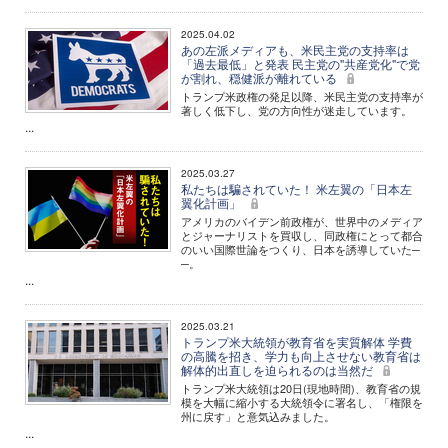
2025.04.02
あの左派メディアも、米民主党の支持率は
「過去最低」と発表 民主党の"共産党化"で党
が割れ、穏健派が離れている
トランプ米政権の発足以降、米民主党の支持率が
著しく低下し、党の方向性が迷走しています。
...
2025.03.27
私たちは騙されていた！ 米左翼の「日本左
翼化計画」
アメリカのバイデン前政権が、世界中のメディア
とジャーナリストを買収し、同政権にとって都合
のいい国際世論をつくり、日本を誘導していた─
─。
...
2025.03.21
トランプ米大統領が教育省を実質解体 学費
の高騰を招き、学力も向上させない教育省は
解体的出直しを迫られるのは当然だ
トランプ米大統領は20日(現地時間)、教育省の規
模を大幅に縮小する大統領令に署名し、「権限を
州に戻す」と意気込みました。
...