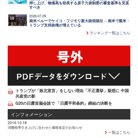
押し上げ、物価高を助長する原子力規制委の審査基準を見直
すべき
2026.07.29
10
南米ペルーでケイコ・フジモリ新大統領就任 ─ 南米で親米・
トランプ支持政権が増えている
ランキング一覧はこちら
トランプが「敗北宣言」をしない理由「不正選挙」疑惑に 中国
共産党の影
G20の日露首脳会談で 「日露平和条約」締結の決断を
インフォメーション
2019.10.18
消費税率引き上げに合わせた価格改定のお知らせ
一覧はこちら