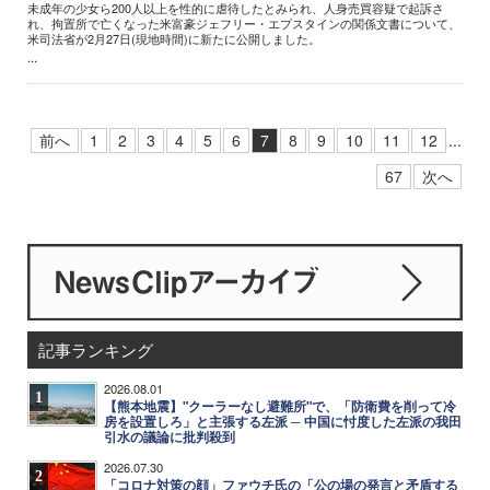
未成年の少女ら200人以上を性的に虐待したとみられ、人身売買容疑で起訴さ
れ、拘置所で亡くなった米富豪ジェフリー・エプスタインの関係文書について、
米司法省が2月27日(現地時間)に新たに公開しました。
...
前へ
1
2
3
4
5
6
7
8
9
10
11
12
...
67
次へ
記事ランキング
2026.08.01
1
【熊本地震】"クーラーなし避難所"で、「防衛費を削って冷
房を設置しろ」と主張する左派 ─ 中国に忖度した左派の我田
引水の議論に批判殺到
2026.07.30
2
「コロナ対策の顔」ファウチ氏の「公の場の発言と矛盾する