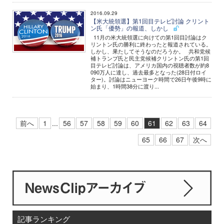
2016.09.29
【米大統領選】第1回目テレビ討論 クリント
ン氏「優勢」の報道、しかし
11月の米大統領選に向けての第1回目討論はク
リントン氏の勝利に終わったと報道されている。
しかし、果たしてそうなのだろうか。 共和党候
補トランプ氏と民主党候補クリントン氏の第1回
目テレビ討論は、アメリカ国内の視聴者数が約8
090万人に達し、過去最多となった(28日付ロイ
ター)。討論はニューヨーク時間で26日午後9時に
始まり、1時間38分に渡り...
前へ
1
...
56
57
58
59
60
61
62
63
64
65
66
67
次へ
記事ランキング