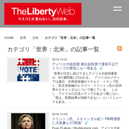
HOME
世界
北米
カテゴリ「世界：北米」の記事一覧
カテゴリ「世界：北米」の記事一覧
2016.10.31
アメリカ大統領選 期日前投票で選挙不正!?
トランプの警告にも一理ある
世界が注目し続けてきたアメリカ大統領選挙
が、約1週間後に行われる。 アメリカのメディ
アは連日、共和党候補のドナルド・トランプ氏
と、民主党候補のヒラリー・クリントン氏の支持
率やスキャンダルについて報じている。 しか
し、アメリカの主流メディアがあまり報じない、
「実は、投票結果が信頼できない」というニュー
スもある。 ...
2016.10.30
クリントン氏、スキャンダル続々 FBI再捜査
に大富豪との"関係"
Evan El-Amin / Shutterstock.com アメリカ大統