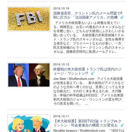
2016.10.19
国務省高官、クリントン氏のメール問題でF
BIに圧力か 「法治国家アメリカ」の危機
アメリカ大統領選もいよいよ終盤を迎えてい
る。両陣営は、お互いの過去のスキャンダルなど
を非難し合い、どちらが大統領にふさわしいかを
競い合っている。 大統領選の共和党候補ドナル
ド・トランプ氏のスキャンダルは、女性を侮辱す
る発言など、プライベートなものが多い。一方、
民主党候補のヒラリー・クリントン氏のスキャン
ダルは、国務長官時代に私用メールアドレ...
2016.10.13
終盤戦の米大統領選 トランプ氏は現代のジ
ョージ・ワシントン!?
Joe Seer / Shutterstock.com アメリカ大統領選
が佳境を迎えている。 新大統領がアメリカをど
のような方向へ導くのかは、世界にとっても大き
な分岐点だ。その行く末を考えるため、大川隆
法・幸福の科学総裁は9月22日、アメリカ合衆国
初代大統領のジョージ・ワシントンの霊を呼び、
その意見を聞いた。 ...
2016.10.11
【米大統領選】第2回TV討論 トランプvs.ク
リントン・司会者連合の構図 だが変化も
Nicoleta Ionescu / Shutterstock.com 「1対3では