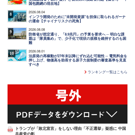
国包囲網の現在地】
2026.08.04
8
インフラ開発のために"未開発資源"を担保に取られるガーナ
の運命【チャイナリスクの死角】
2026.08.08
9
防衛省が想定通り、「8.9兆円」の予算を要求へ ─ 明白な課
題は「隊員集め」で、少子化で現状の規模を維持するのも困
難
2026.08.01
10
泊原発の再稼動が27年末以降にずれ込む可能性 ─ 電気料金を
押し上げ、物価高を助長する原子力規制委の審査基準を見直
すべき
ランキング一覧はこちら
トランプが「敗北宣言」をしない理由「不正選挙」疑惑に 中国
共産党の影