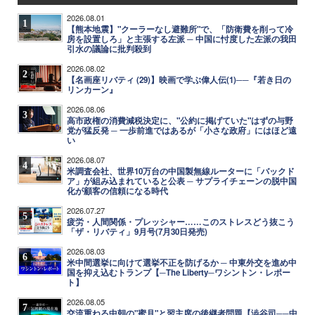
2026.08.01
1
【熊本地震】"クーラーなし避難所"で、「防衛費を削って冷
房を設置しろ」と主張する左派 ─ 中国に忖度した左派の我田
引水の議論に批判殺到
2026.08.02
2
【名画座リバティ (29)】映画で学ぶ偉人伝(1)──『若き日の
リンカーン』
2026.08.06
3
高市政権の消費減税決定に、"公約に掲げていた"はずの与野
党が猛反発 ─ 一歩前進ではあるが「小さな政府」にはほど遠
い
2026.08.07
4
米調査会社、世界10万台の中国製無線ルーターに「バックド
ア」が組み込まれていると公表 ─ サプライチェーンの脱中国
化が顧客の信頼になる時代
2026.07.27
5
疲労・人間関係・プレッシャー……このストレスどう抜こう
「ザ・リバティ」9月号(7月30日発売)
2026.08.03
6
米中間選挙に向けて選挙不正を防げるか ─ 中東外交を進め中
国を抑え込むトランプ【─The Liberty─ワシントン・レポー
ト】
2026.08.05
7
交流重ねる中朝の"蜜月"と習主席の後継者問題【澁谷司──中