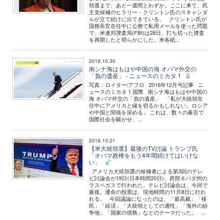
領選まで、あと一週間とわずか。ここに来て、民
主党候補のヒラリー・クリントン氏のスキャンダ
ルが立て続けに出てきている。 クリントン氏が
国務長官在任中に公務で私用メールを使った問題
で、米連邦捜査局(FBI)は28日、打ち切った捜査
を再開したと明らかにした。米各紙...
2016.10.30
南シナ海はもはや中国の海 オバマ外交の
「負の遺産」 - ニュースのミカタ 1
写真：ロイター/アフロ 2016年12月号記事 ニ
ュースのミカタ 1 国際 南シナ海はもはや中国の
海 オバマ外交の「負の遺産」 「私が大統領在
任中にアメリカと縁を切るかもしれない。ロシア
や中国と関係を深める」 これは、数々の暴言で
国際社会を騒がせ、...
2016.10.21
【米大統領選】最後のTV討論 トランプ氏
「オバマ政権をもう4年間続けてはいけな
い」
アメリカ大統領選の候補者による第3回のテレ
ビ討論会が19日(日本時間20日)、西部ネバダ州の
ラスベガスで行われた。テレビ討論会は、今回で
最後。運命の投票は、現地時間の11月8日に行わ
れる。 今回議論になったのは、「最高裁」「移
民」「経済」「大統領としての適性」「海外の紛
争地」「国家の債務」などのテーマだった。 ...