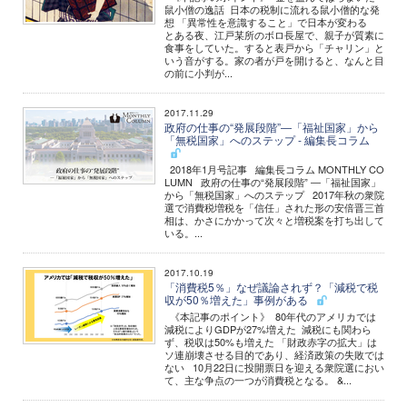
鼠小僧の逸話 日本の税制に流れる鼠小僧的な発
想 「異常性を意識すること」で日本が変わる
とある夜、江戸某所のボロ長屋で、親子が質素に
食事をしていた。すると表戸から「チャリン」と
いう音がする。家の者が戸を開けると、なんと目
の前に小判が...
2017.11.29
政府の仕事の“発展段階”―「福祉国家」から
「無税国家」へのステップ - 編集長コラム
2018年1月号記事 編集長コラム MONTHLY CO
LUMN 政府の仕事の“発展段階” ―「福祉国家」
から「無税国家」へのステップ 2017年秋の衆院
選で消費税増税を「信任」された形の安倍晋三首
相は、かさにかかって次々と増税案を打ち出して
いる。...
2017.10.19
「消費税5％」なぜ議論されず？「減税で税
収が50％増えた」事例がある
《本記事のポイント》 80年代のアメリカでは
減税によりGDPが27%増えた 減税にも関わら
ず、税収は50%も増えた 「財政赤字の拡大」は
ソ連崩壊させる目的であり、経済政策の失敗では
ない 10月22日に投開票日を迎える衆院選におい
て、主な争点の一つが消費税となる。 &...