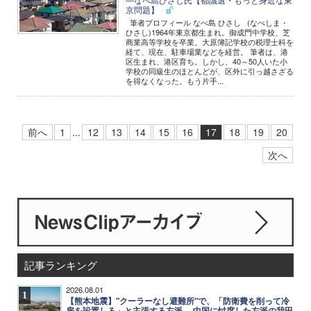
京問題】
筆者プロフィール なべ島 ひさし (なべしま・
ひさし)1964年東京都生まれ。御成門中学校、芝
商業高等学校を卒業。大原簿記学校の税理士科を
経て、現在、駐車場業などを経営。 筆者は、港
区生まれ、港区育ち。しかし、40～50人いた小
学校の同級生のほとんどが、区外に引っ越さざる
を得なくなった。もう片手...
前へ
1
...
12
13
14
15
16
17
18
19
20
次へ
記事ランキング
2026.08.01
1
【熊本地震】"クーラーなし避難所"で、「防衛費を削って冷
房を設置しろ」と主張する左派 ─ 中国に忖度した左派の我田