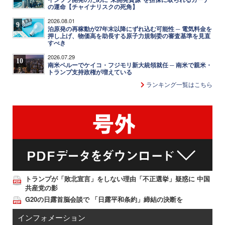
の運命【チャイナリスクの死角】
2026.08.01
9
泊原発の再稼動が27年末以降にずれ込む可能性 ─ 電気料金を
押し上げ、物価高を助長する原子力規制委の審査基準を見直
すべき
2026.07.29
10
南米ペルーでケイコ・フジモリ新大統領就任 ─ 南米で親米・
トランプ支持政権が増えている
ランキング一覧はこちら
トランプが「敗北宣言」をしない理由「不正選挙」疑惑に 中国
共産党の影
G20の日露首脳会談で 「日露平和条約」締結の決断を
インフォメーション