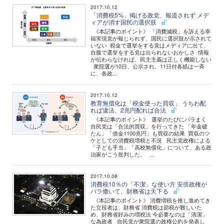
2017.10.12
「消費税5%」掲げる政党、報道されず メデ
ィアが消す国民の選択肢
《本記事のポイント》 「消費減税」を訴える幸
福実現党が報じられず、国民に選択肢が示されて
いない 税金で選挙をする党はメディアに出て、
自腹で選挙をする党は出られないおかしさ 情報
が伝わらなければ、民主主義は正しく機能しない
衆院選が10日、公示され、11日付各紙は一斉
に、各政...
2017.10.12
教育無償化は「税金使った買収」 うちわ配
れば違法、2兆円配れば合法
《本記事のポイント》 選挙のたびにバラまく
自民党は「合法的買収」を行ってきた 「年金破
たん」「借金1100兆円」も買収の結果 買収のツ
ケとしての消費税増税と不況 民主党政権による
「子ども手当」「高校無償化」について、ある政
治家がこう批判した。 ...
2017.10.08
消費税10％の「不潔」な使い方 安倍政権が
バラ撒いて、財務省は天下る
《本記事のポイント》 消費増税を推し進めてき
た立役者は、財務省 消費税は節税が難しいた
め、財務省好みの増税法 今必要なのは「清潔」
な為政者 自民党が衆院選の政権公約を発表し