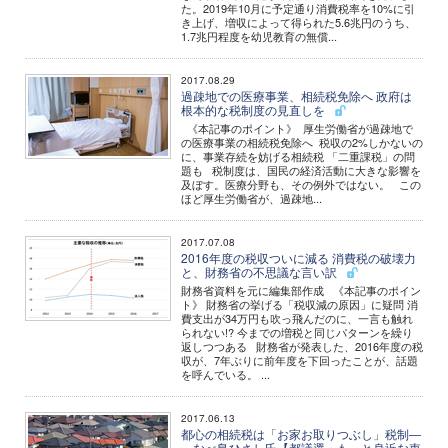
た。2019年10月に予定通り消費税率を10%に引
き上げ、増収によって得られた5.6兆円のうち、
1.7兆円程度を幼児教育の無償...
2017.08.29
過疎地での医療事業、相続税免除へ 政府は
根本的な税制度の見直しを
《本記事のポイント》 厚生労働省が過疎地で
の医療事業の相続税免除へ 税収の2%しかないの
に、事業存続を妨げる相続税 「二重課税」の問
題も 税制度は、国民の経済活動に大きな影響を
及ぼす。医療分野も、その例外ではない。 この
ほど厚生労働省が、過疎地...
2017.07.08
2016年度の税収ついに減る 消費税の破壊力
と、財務省の不思議な言い訳
財務省資料を元に編集部作成 《本記事のポイン
ト》 財務省の挙げる「税収減の原因」に疑問 消
費支出が34万円も吹っ飛んだのに、一言も触れ
られない!? 今までの増税と同じパターンを繰り
返しつつある 財務省が発表した、2016年度の税
収が、7年ぶりに前年度を下回ったことが、話題
を呼んでいる。 ...
2017.06.13
都心の相続税は「お家お取りつぶし」税制―
―なべ島ひさし氏【都議選・もっと身近な東