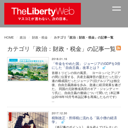
HOME
政治
財政・税金
カテゴリ「政治：財政・税金」の記事一覧
カテゴリ「政治：財政・税金」の記事一覧
2018.01.16
「年金をやめた国」 ジョージアのGDPを3倍
にした「自由主義」改革とは？
首都トリビシの街の風景。 ヨーロッパとアジア
の間に位置する、共産主義陣営の盟主だった旧ソ
連の構成国だったジョージア(旧グルジア)は独立
後、自由主義路線を歩み、急速に経済発展を遂げ
た。 同国の元財務省高官のギア・ジャンディー
リ氏に、自由主義の価値について聞いた (本記事
は2016年10月号本誌記事を再掲したものです)
...
2017.12.30
税制改正・所得税に流れる「鼠小僧の経済
学」
《本記事のポイント》 金を盗んでばらまいた