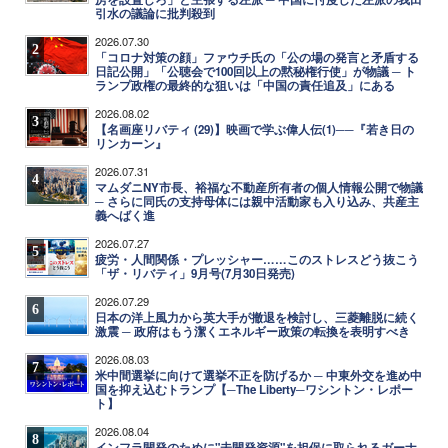
引水の議論に批判殺到
2026.07.30
2
「コロナ対策の顔」ファウチ氏の「公の場の発言と矛盾する
日記公開」「公聴会で100回以上の黙秘権行使」が物議 ─ ト
ランプ政権の最終的な狙いは「中国の責任追及」にある
2026.08.02
3
【名画座リバティ (29)】映画で学ぶ偉人伝(1)──『若き日の
リンカーン』
2026.07.31
4
マムダニNY市長、裕福な不動産所有者の個人情報公開で物議
─ さらに同氏の支持母体には親中活動家も入り込み、共産主
義へばく進
2026.07.27
5
疲労・人間関係・プレッシャー……このストレスどう抜こう
「ザ・リバティ」9月号(7月30日発売)
2026.07.29
6
日本の洋上風力から英大手が撤退を検討し、三菱離脱に続く
激震 ─ 政府はもう潔くエネルギー政策の転換を表明すべき
2026.08.03
7
米中間選挙に向けて選挙不正を防げるか ─ 中東外交を進め中
国を抑え込むトランプ【─The Liberty─ワシントン・レポー
ト】
2026.08.04
8
インフラ開発のために"未開発資源"を担保に取られるガーナ