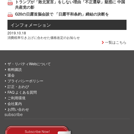
トランプが「敗北宣言」をしない理由「不正選挙」疑惑に 中国
共産党の影
G20の日露首脳会談で 「日露平和条約」締結の決断を
インフォメーション
2019.10.18
消費税率引き上げに合わせた価格改定のお知らせ
一覧はこちら
ザ・リバティWebについて
有料購読
退会
プライバシーポリシー
訂正・おわび
FAQ よくある質問
ご利用環境
会社案内
お問い合わせ
subscribe