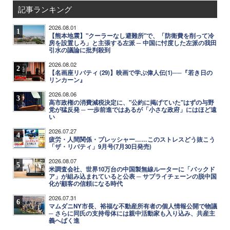
記事ランキング
2026.08.01
1
【熊本地震】"クーラーなし避難所"で、「防衛費を削って冷
房を設置しろ」と主張する左派 ─ 中国に忖度した左派の我田
引水の議論に批判殺到
2026.08.02
2
【名画座リバティ (29)】映画で学ぶ偉人伝(1)──『若き日の
リンカーン』
2026.08.06
3
高市政権の消費減税決定に、"公約に掲げていた"はずの与野
党が猛反発 ─ 一歩前進ではあるが「小さな政府」にはほど遠
い
2026.07.27
4
疲労・人間関係・プレッシャー……このストレスどう抜こう
「ザ・リバティ」9月号(7月30日発売)
2026.08.07
5
米調査会社、世界10万台の中国製無線ルーターに「バックド
ア」が組み込まれていると公表 ─ サプライチェーンの脱中国
化が顧客の信頼になる時代
2026.07.31
6
マムダニNY市長、裕福な不動産所有者の個人情報公開で物議
─ さらに同氏の支持母体には親中活動家も入り込み、共産主
義へばく進