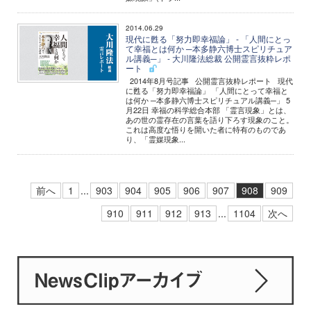
2014.06.29
現代に甦る「努力即幸福論」 - 「人間にとっ
て幸福とは何か ─本多静六博士スピリチュア
ル講義─」 - 大川隆法総裁 公開霊言抜粋レポ
ート
2014年8月号記事 公開霊言抜粋レポート 現代
に甦る「努力即幸福論」 「人間にとって幸福と
は何か ─本多静六博士スピリチュアル講義─」 5
月22日 幸福の科学総合本部 「霊言現象」とは、
あの世の霊存在の言葉を語り下ろす現象のこと。
これは高度な悟りを開いた者に特有のものであ
り、「霊媒現象...
前へ
1
...
903
904
905
906
907
908
909
910
911
912
913
...
1104
次へ