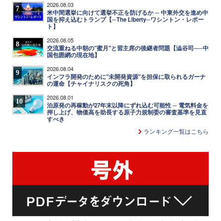
2026.08.03
7
米中間選挙に向けて選挙不正を防げるか ─ 中東外交を進め中
国を抑え込むトランプ【─The Liberty─ワシントン・レポー
ト】
2026.08.05
8
交流重ねる中朝の"蜜月"と習主席の後継者問題【澁谷司──中
国包囲網の現在地】
2026.08.04
9
インフラ開発のために"未開発資源"を担保に取られるガーナ
の運命【チャイナリスクの死角】
2026.08.01
10
泊原発の再稼動が27年末以降にずれ込む可能性 ─ 電気料金を
押し上げ、物価高を助長する原子力規制委の審査基準を見直
すべき
ランキング一覧はこちら