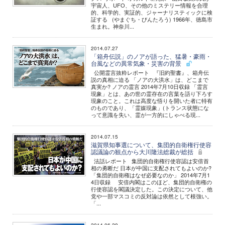
宇宙人、UFO、その他のミステリー情報を合理
的、科学的、実証的、ジャーナリスティックに検
証する (やまぐち・びんたろう) 1966年、徳島市
生まれ。神奈川...
2014.07.27
「箱舟伝説」のノアが語った、猛暑・豪雨・
台風などの異常気象・災害の背景
公開霊言抜粋レポート 『旧約聖書』、箱舟伝
説の真相に迫る 「ノアの大洪水」は、どこまで
真実か? ノアの霊言 2014年7月10日収録 「霊言
現象」とは、あの世の霊存在の言葉を語り下ろす
現象のこと。これは高度な悟りを開いた者に特有
のものであり、「霊媒現象」(トランス状態にな
って意識を失い、霊が一方的にしゃべる現...
2014.07.15
滋賀県知事選について、集団的自衛権行使容
認議論の観点から大川隆法総裁が総括
法話レポート 集団的自衛権行使容認は安倍首
相の勇断だ 日本が中国に支配されてもよいのか?
「集団的自衛権はなぜ必要なのか」 2014年7月1
4日収録 安倍内閣はこのほど、集団的自衛権の
行使容認を閣議決定した。この決定について、他
党や一部マスコミの反対論は依然として根強い。
「...