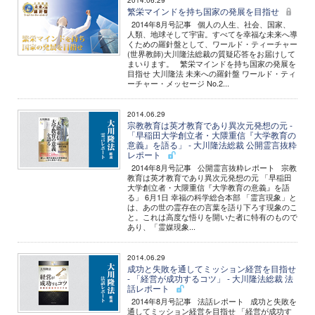
2014.06.29
繁栄マインドを持ち国家の発展を目指せ
2014年8月号記事 個人の人生、社会、国家、
人類、地球そして宇宙。すべてを幸福な未来へ導
くための羅針盤として、ワールド・ティーチャー
(世界教師)大川隆法総裁の質疑応答をお届けして
まいります。 繁栄マインドを持ち国家の発展を
目指せ 大川隆法 未来への羅針盤 ワールド・ティ
ーチャー・メッセージ No.2...
2014.06.29
宗教教育は英才教育であり異次元発想の元 -
「早稲田大学創立者・大隈重信『大学教育の
意義』を語る」 - 大川隆法総裁 公開霊言抜粋
レポート
2014年8月号記事 公開霊言抜粋レポート 宗教
教育は英才教育であり異次元発想の元 「早稲田
大学創立者・大隈重信『大学教育の意義』を語
る」 6月1日 幸福の科学総合本部 「霊言現象」と
は、あの世の霊存在の言葉を語り下ろす現象のこ
と。これは高度な悟りを開いた者に特有のもので
あり、「霊媒現象...
2014.06.29
成功と失敗を通してミッション経営を目指せ
- 「経営が成功するコツ」 - 大川隆法総裁 法
話レポート
2014年8月号記事 法話レポート 成功と失敗を
通してミッション経営を目指せ 「経営が成功す