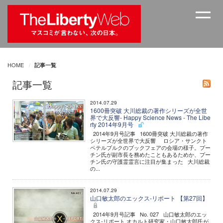
HOME
記事一覧
記事一覧
2014.07.29
1600冊突破 大川総裁の著作シリーズが全世
界で大反響- Happy Science News - The Libe
rty 2014年9月号
2014年9月号記事 1600冊突破 大川総裁の著作
シリーズが全世界で大反響 ロシア・サンクト
ペテルブルクのブックフェアの会場の様子。プー
チン氏が副市長を務めたこともあるためか、プー
チン氏の守護霊霊言に注目が集まった 大川総裁
の...
2014.07.29
山口敏太郎のエックス-リポート 【第27回】
2014年9月号記事 No. 027 山口敏太郎のエッ
クス-リポート オカルト研究家・山口敏太郎氏が