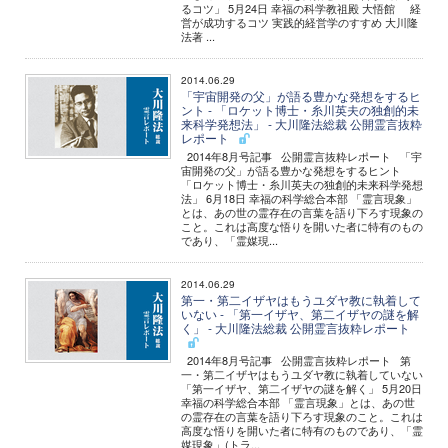
るコツ」 5月24日 幸福の科学教祖殿 大悟館 経
営が成功するコツ 実践的経営学のすすめ 大川隆
法著 ...
2014.06.29
「宇宙開発の父」が語る豊かな発想をするヒ
ント - 「ロケット博士・糸川英夫の独創的未
来科学発想法」 - 大川隆法総裁 公開霊言抜粋
レポート
2014年8月号記事 公開霊言抜粋レポート 「宇
宙開発の父」が語る豊かな発想をするヒント
「ロケット博士・糸川英夫の独創的未来科学発想
法」 6月18日 幸福の科学総合本部 「霊言現象」
とは、あの世の霊存在の言葉を語り下ろす現象の
こと。これは高度な悟りを開いた者に特有のもの
であり、「霊媒現...
2014.06.29
第一・第二イザヤはもうユダヤ教に執着して
いない - 「第一イザヤ、第二イザヤの謎を解
く」 - 大川隆法総裁 公開霊言抜粋レポート
2014年8月号記事 公開霊言抜粋レポート 第
一・第二イザヤはもうユダヤ教に執着していない
「第一イザヤ、第二イザヤの謎を解く」 5月20日
幸福の科学総合本部 「霊言現象」とは、あの世
の霊存在の言葉を語り下ろす現象のこと。これは
高度な悟りを開いた者に特有のものであり、「霊
媒現象」(トラ...