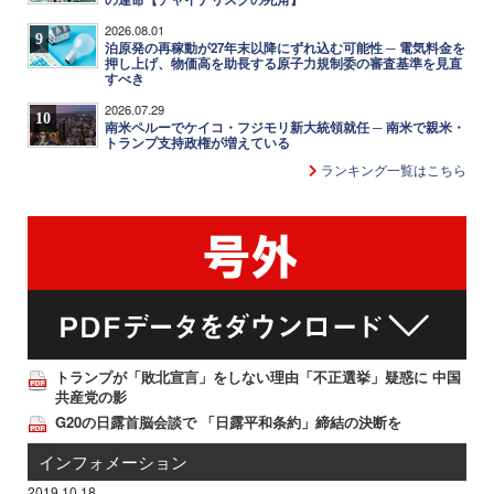
2026.08.01
9
泊原発の再稼動が27年末以降にずれ込む可能性 ─ 電気料金を
押し上げ、物価高を助長する原子力規制委の審査基準を見直
すべき
2026.07.29
10
南米ペルーでケイコ・フジモリ新大統領就任 ─ 南米で親米・
トランプ支持政権が増えている
ランキング一覧はこちら
トランプが「敗北宣言」をしない理由「不正選挙」疑惑に 中国
共産党の影
G20の日露首脳会談で 「日露平和条約」締結の決断を
インフォメーション
2019.10.18