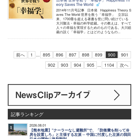
eory Saves The World
2014年11月号記事 日本発 Happiness Theory S
aves The World 世界を救う「幸福学」 立宗以
来、1700冊を超える著書を世に問い続けている
大川隆法・幸福の科学総裁。その教えは、すべて
人々の幸福を実現するためのものである。大川総
裁の説く「幸福学」とはどのようなもの...
前へ
1
...
895
896
897
898
899
900
901
902
903
904
905
...
1104
次へ
記事ランキング
2026.08.01
1
【熊本地震】"クーラーなし避難所"で、「防衛費を削って冷
房を設置しろ」と主張する左派 ─ 中国に忖度した左派の我田
引水の議論に批判殺到