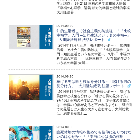
学』講義」 8月21日 幸福の科学教祖殿大悟館
「幸福の心理学」講義 相対的幸福と絶対的幸福
大川隆法著 ...
2014.09.30
知的生活者こそ社会主義の防波堤 - 「『比較
幸福学』入門 ─知的生活という名の幸福─」
- 大川隆法総裁 法話レポート
2014年11月号記事 法話抜粋レポート 知的生
活者こそ社会主義の防波堤 「『比較幸福学』入
門 ─知的生活という名の幸福─」 9月2日 幸福の
科学総合本部 「比較幸福学」入門 知的生活と
いう名の幸福 大川...
2014.09.30
稼げる男は幹と枝葉を分ける - 「稼げる男の
見分け方」 - 大川隆法総裁 法話レポート
2014年11月号記事 法話抜粋レポート 稼げる
男は幹と枝葉を分ける 「稼げる男の見分け方」
9月10日 幸福の科学総合本部 少子化の背景に
は、学費の心配があると言われるように、経済面
での見通しは人生を大きく左右する。大川総裁
は、結婚を意識し...
2014.09.30
臨死体験の情報を集めても信仰に辿りつけな
いのはなぜか - 「『本当に心は脳の作用