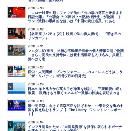
2026.07.30
2
「コロナ対策の顔」ファウチ氏の「公の場の発言と矛盾する
日記公開」「公聴会で100回以上の黙秘権行使」が物議 ─ ト
ランプ政権の最終的な狙いは「中国の責任追及」にある
2026.08.02
3
【名画座リバティ (29)】映画で学ぶ偉人伝(1)──『若き日の
リンカーン』
2026.07.31
4
マムダニNY市長、裕福な不動産所有者の個人情報公開で物議
─ さらに同氏の支持母体には親中活動家も入り込み、共産主
義へばく進
2026.07.27
5
疲労・人間関係・プレッシャー……このストレスどう抜こう
「ザ・リバティ」9月号(7月30日発売)
2026.07.29
6
日本の洋上風力から英大手が撤退を検討し、三菱離脱に続く
激震 ─ 政府はもう潔くエネルギー政策の転換を表明すべき
2026.08.03
7
米中間選挙に向けて選挙不正を防げるか ─ 中東外交を進め中
国を抑え込むトランプ【─The Liberty─ワシントン・レポー
ト】
2026.08.04
8
インフラ開発のために"未開発資源"を担保に取られるガーナ
の運命【チャイナリスクの死角】