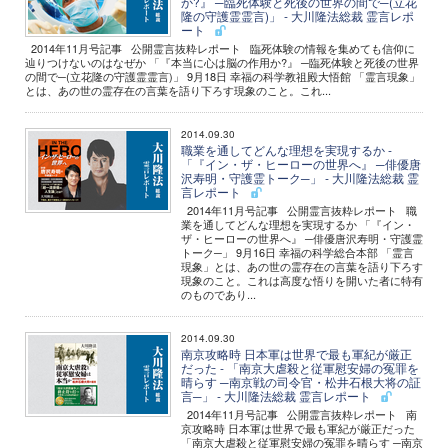
か?』 ─臨死体験と死後の世界の間で─(立花
隆の守護霊霊言)」 - 大川隆法総裁 霊言レポ
ート
2014年11月号記事 公開霊言抜粋レポート 臨死体験の情報を集めても信仰に
辿りつけないのはなぜか 「『本当に心は脳の作用か?』 ─臨死体験と死後の世界
の間で─(立花隆の守護霊霊言)」 9月18日 幸福の科学教祖殿大悟館 「霊言現象」
とは、あの世の霊存在の言葉を語り下ろす現象のこと。これ...
2014.09.30
職業を通してどんな理想を実現するか -
「『イン・ザ・ヒーローの世界へ』 ─俳優唐
沢寿明・守護霊トーク─」 - 大川隆法総裁 霊
言レポート
2014年11月号記事 公開霊言抜粋レポート 職
業を通してどんな理想を実現するか 「『イン・
ザ・ヒーローの世界へ』 ─俳優唐沢寿明・守護霊
トーク─」 9月16日 幸福の科学総合本部 「霊言
現象」とは、あの世の霊存在の言葉を語り下ろす
現象のこと。これは高度な悟りを開いた者に特有
のものであり...
2014.09.30
南京攻略時 日本軍は世界で最も軍紀が厳正
だった - 「南京大虐殺と従軍慰安婦の冤罪を
晴らす ─南京戦の司令官・松井石根大将の証
言─」 - 大川隆法総裁 霊言レポート
2014年11月号記事 公開霊言抜粋レポート 南
京攻略時 日本軍は世界で最も軍紀が厳正だった
「南京大虐殺と従軍慰安婦の冤罪を晴らす ─南京