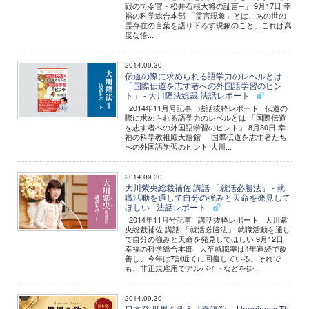
戦の司令官・松井石根大将の証言─」 9月17日 幸
福の科学総合本部 「霊言現象」とは、あの世の
霊存在の言葉を語り下ろす現象のこと。これは高
度な悟...
2014.09.30
伝道の際に求められる語学力のレベルとは -
「国際伝道を志す者への外国語学習のヒン
ト」 - 大川隆法総裁 法話レポート
2014年11月号記事 法話抜粋レポート 伝道の
際に求められる語学力のレベルとは 「国際伝道
を志す者への外国語学習のヒント」 8月30日 幸
福の科学教祖殿大悟館 国際伝道を志す者たち
への外国語学習のヒント 大川...
2014.09.30
大川紫央総裁補佐 講話 「就活必勝法」 - 就
職活動を通して自分の強みと天命を発見して
ほしい - 法話レポート
2014年11月号記事 講話抜粋レポート 大川紫
央総裁補佐 講話 「就活必勝法」 就職活動を通し
て自分の強みと天命を発見してほしい 9月12日
幸福の科学総合本部 大卒就職率は4年連続で改
善し、今年は7割近くに回復している。それで
も、非正規雇用でアルバイトなどを掛...
2014.09.30
日本発 世界を救う「幸福学」 Happiness Th