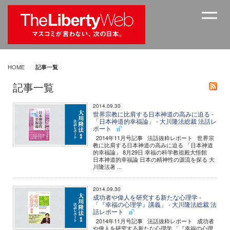
HOME
記事一覧
記事一覧
2014.09.30
世界宗教に比肩する日本神道の高みに迫る -
「日本神道的幸福論」 - 大川隆法総裁 法話レ
ポート
2014年11月号記事 法話抜粋レポート 世界宗
教に比肩する日本神道の高みに迫る 「日本神道
的幸福論」 8月29日 幸福の科学教祖殿大悟館
日本神道的幸福論 日本の精神性の源流を探る 大
川隆法著 ...
2014.09.30
成功者や偉人を研究する新たな心理学 -
「『幸福の心理学』講義」 - 大川隆法総裁 法
話レポート
2014年11月号記事 法話抜粋レポート 成功者
や偉人を研究する新たな心理学 「『幸福の心理