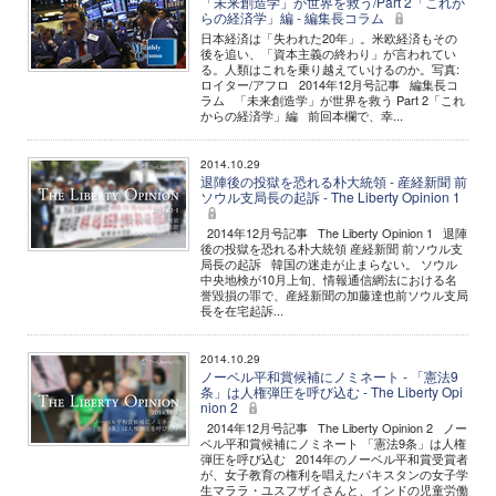
「未来創造学」が世界を救う/Part 2「これか
らの経済学」編 - 編集長コラム
日本経済は「失われた20年」。米欧経済もその
後を追い、「資本主義の終わり」が言われてい
る。人類はこれを乗り越えていけるのか。写真:
ロイター/アフロ 2014年12月号記事 編集長コ
ラム 「未来創造学」が世界を救う Part 2「これ
からの経済学」編 前回本欄で、幸...
2014.10.29
退陣後の投獄を恐れる朴大統領 - 産経新聞 前
ソウル支局長の起訴 - The Liberty Opinion 1
2014年12月号記事 The Liberty Opinion 1 退陣
後の投獄を恐れる朴大統領 産経新聞 前ソウル支
局長の起訴 韓国の迷走が止まらない。 ソウル
中央地検が10月上旬、情報通信網法における名
誉毀損の罪で、産経新聞の加藤達也前ソウル支局
長を在宅起訴...
2014.10.29
ノーベル平和賞候補にノミネート - 「憲法9
条」は人権弾圧を呼び込む - The Liberty Opi
nion 2
2014年12月号記事 The Liberty Opinion 2 ノー
ベル平和賞候補にノミネート 「憲法9条」は人権
弾圧を呼び込む 2014年のノーベル平和賞受賞者
が、女子教育の権利を唱えたパキスタンの女子学
生マララ・ユスフザイさんと、インドの児童労働