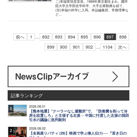
こ)幸福実現党党首。1969年東京都生まれ。國学
院大学文学部史学科卒、大手企業勤務を経て、
(宗)幸福の科学に入局。本誌編集部、常務理事な
ど...
前へ
1
...
892
893
894
895
896
897
898
899
900
901
902
...
1104
次へ
記事ランキング
2026.08.01
1
【熊本地震】"クーラーなし避難所"で、「防衛費を削って冷
房を設置しろ」と主張する左派 ─ 中国に忖度した左派の我田
引水の議論に批判殺到
2026.08.02
2
【名画座リバティ (29)】映画で学ぶ偉人伝(1)──『若き日の