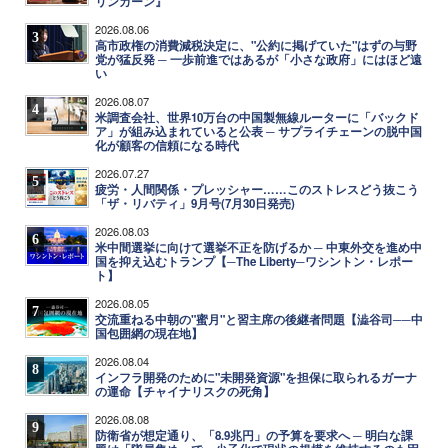
リンカーン』
2026.08.06
3
高市政権の消費減税決定に、"公約に掲げていた"はずの与野
党が猛反発 ─ 一歩前進ではあるが「小さな政府」にはほど遠
い
2026.08.07
4
米調査会社、世界10万台の中国製無線ルーターに「バックド
ア」が組み込まれていると公表 ─ サプライチェーンの脱中国
化が顧客の信頼になる時代
2026.07.27
5
疲労・人間関係・プレッシャー……このストレスどう抜こう
「ザ・リバティ」9月号(7月30日発売)
2026.08.03
6
米中間選挙に向けて選挙不正を防げるか ─ 中東外交を進め中
国を抑え込むトランプ【─The Liberty─ワシントン・レポー
ト】
2026.08.05
7
交流重ねる中朝の"蜜月"と習主席の後継者問題【澁谷司──中
国包囲網の現在地】
2026.08.04
8
インフラ開発のために"未開発資源"を担保に取られるガーナ
の運命【チャイナリスクの死角】
2026.08.08
9
防衛省が想定通り、「8.9兆円」の予算を要求へ ─ 明白な課