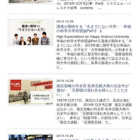
ロ) 2014年12月号記事 Part2 イスラエル・パ
レスチナ紛争 contents ...
2014.10.29
識者が期待する「今までにない大学」 - 幸福
の科学大学待望論Part 2
High Expectations for Happy Science University
幸福の科学大学待望論Part 2 識者が期待する「今
までにない大学」 2015年春に開学予定の幸福の
科学大学。少子化で「大学倒産時代」が到来する
中、「幸福の探究と新文明の創造」「国家成長戦
略に寄与する」という理念を掲げて設立される。
同大学の挑戦に対し、各界の識者から寄せられ
た...
2014.10.29
南京攻略の司令官 松井石根大将の元女中が
激白! - 「旦那様の濡れ衣を晴らしてくださ
い」
1937年12月17日、南京の入城式で、先頭を進む
松井石根大将。 2014年12月号記事 南京大虐殺
はなかった 南京攻略の司令官 松井石根大将の
元女中が激白! 「旦那様の濡れ衣を晴らしてくだ
さい」 来年は「戦後70年」の節目の年。日本は
「南京大虐殺」「従軍慰安婦」で...
2014.10.29