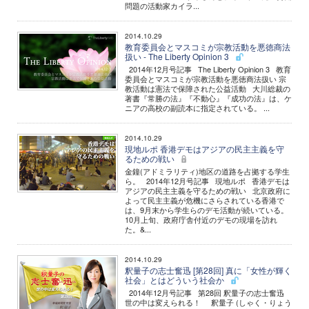
問題の活動家カイラ...
2014.10.29
教育委員会とマスコミが宗教活動を悪徳商法
扱い - The Liberty Opinion 3
2014年12月号記事 The Liberty Opinion 3 教育
委員会とマスコミが宗教活動を悪徳商法扱い 宗
教活動は憲法で保障された公益活動 大川総裁の
著書『常勝の法』『不動心』『成功の法』は、ケ
ニアの高校の副読本に指定されている。 ...
2014.10.29
現地ルポ 香港デモはアジアの民主主義を守
るための戦い
金鐘(アドミラリティ)地区の道路を占拠する学生
ら。 2014年12月号記事 現地ルポ 香港デモは
アジアの民主主義を守るための戦い 北京政府に
よって民主主義が危機にさらされている香港で
は、9月末から学生らのデモ活動が続いている。
10月上旬、政府庁舎付近のデモの現場を訪れ
た。&...
2014.10.29
釈量子の志士奮迅 [第28回] 真に「女性が輝く
社会」とはどういう社会か
2014年12月号記事 第28回 釈量子の志士奮迅
世の中は変えられる！ 釈量子 (しゃく・りょう