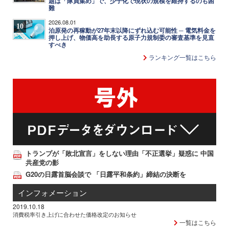
題は「隊員集め」で、少子化で現状の規模を維持するのも困
難
2026.08.01
10
泊原発の再稼動が27年末以降にずれ込む可能性 ─ 電気料金を
押し上げ、物価高を助長する原子力規制委の審査基準を見直
すべき
ランキング一覧はこちら
トランプが「敗北宣言」をしない理由「不正選挙」疑惑に 中国
共産党の影
G20の日露首脳会談で 「日露平和条約」締結の決断を
インフォメーション
2019.10.18
消費税率引き上げに合わせた価格改定のお知らせ
一覧はこちら