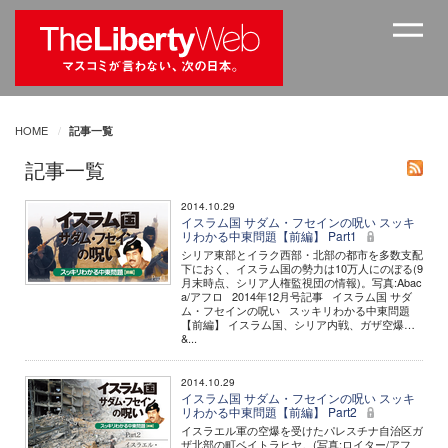
HOME
記事一覧
記事一覧
2014.10.29
イスラム国 サダム・フセインの呪い スッキ
リわかる中東問題【前編】 Part1
シリア東部とイラク西部・北部の都市を多数支配
下におく、イスラム国の勢力は10万人にのぼる(9
月末時点、シリア人権監視団の情報)。写真:Abac
a/アフロ 2014年12月号記事 イスラム国 サダ
ム・フセインの呪い スッキリわかる中東問題
【前編】 イスラム国、シリア内戦、ガザ空爆…
&...
2014.10.29
イスラム国 サダム・フセインの呪い スッキ
リわかる中東問題【前編】 Part2
イスラエル軍の空爆を受けたパレスチナ自治区ガ
ザ北部の町ベイトラヒヤ。(写真:ロイター/アフ