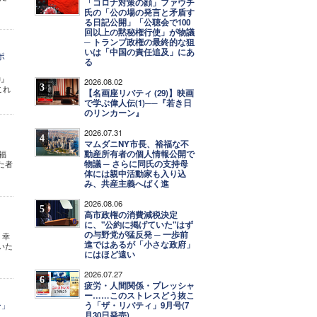
「コロナ対策の顔」ファウチ
氏の「公の場の発言と矛盾す
る日記公開」「公聴会で100
回以上の黙秘権行使」が物議
─ トランプ政権の最終的な狙
いは「中国の責任追及」にあ
ポ
る
神』
2026.08.02
3
これ
【名画座リバティ (29)】映画
で学ぶ偉人伝(1)──『若き日
のリンカーン』
2026.07.31
4
マムダニNY市長、裕福な不
動産所有者の個人情報公開で
福
物議 ─ さらに同氏の支持母
た者
体には親中活動家も入り込
み、共産主義へばく進
2026.08.06
5
高市政権の消費減税決定
に、"公約に掲げていた"はず
の与野党が猛反発 ─ 一歩前
 幸
進ではあるが「小さな政府」
いた
にはほど遠い
2026.07.27
6
疲労・人間関係・プレッシャ
ー……このストレスどう抜こ
ー」
う「ザ・リバティ」9月号(7
月30日発売)