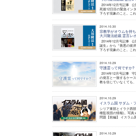
2014年12月号記事
死後12日目の緊急イン
下ろす現象のこと。これ
2014.10.30
宗教学がオウムを持ち
大川隆法総裁 霊言レ
2014年12月号記事
誕生』から『善悪の彼岸
下ろす現象のこと。これ
2014.10.29
守護霊って何ですか?
2014年12月号記事
の発言と一致するケー
教を信じていなくても、
2014.10.29
イスラム国 サダム・フ
シリア東部とイラク西部
権監視団の情報)。写真:
問題【前編】 イスラム国
2014.10.29