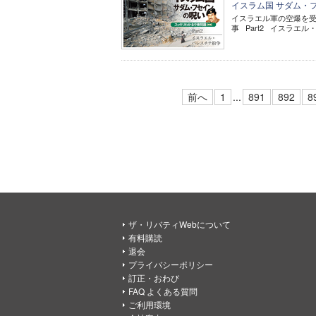
イスラム国 サダム・フ
イスラエル軍の空爆を受け
事 Part2 イスラエル・
前へ
1
...
891
892
8
ザ・リバティWebについて
有料購読
退会
プライバシーポリシー
訂正・おわび
FAQ よくある質問
ご利用環境