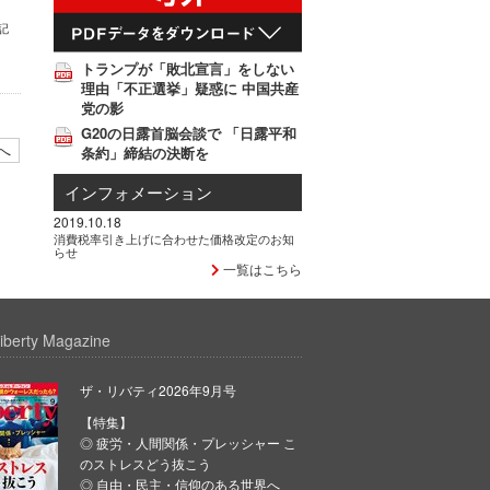
記
トランプが「敗北宣言」をしない
理由「不正選挙」疑惑に 中国共産
党の影
G20の日露首脳会談で 「日露平和
へ
条約」締結の決断を
インフォメーション
2019.10.18
消費税率引き上げに合わせた価格改定のお知
らせ
一覧はこちら
iberty Magazine
ザ・リバティ2026年9月号
【特集】
◎ 疲労・人間関係・プレッシャー こ
のストレスどう抜こう
◎ 自由・民主・信仰のある世界へ