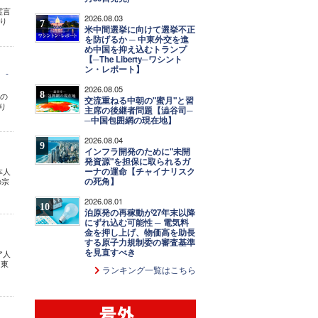
霊言
2026.08.03
り
7
米中間選挙に向けて選挙不正
を防げるか ─ 中東外交を進
め中国を抑え込むトランプ
【─The Liberty─ワシント
ン・レポート】
 -
2026.08.05
8
劇の
交流重ねる中朝の"蜜月"と習
り
主席の後継者問題【澁谷司─
─中国包囲網の現在地】
2026.08.04
9
インフラ開発のために"未開
発資源"を担保に取られるガ
ーナの運命【チャイナリスク
本人
の死角】
の宗
2026.08.01
10
泊原発の再稼動が27年末以降
にずれ込む可能性 ─ 電気料
金を押し上げ、物価高を助長
する原子力規制委の審査基準
を見直すべき
ア人
中東
ランキング一覧はこちら