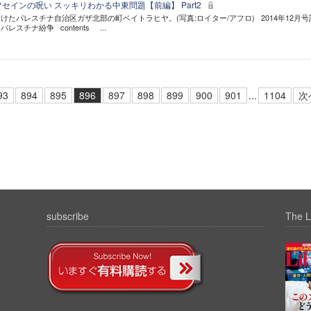
セインの呪い スッキリわかる中東問題【前編】 Part2
たパレスチナ自治区ガザ北部の町ベイトラヒヤ。(写真:ロイター/アフロ) 2014年12月号
パレスチナ紛争 contents ...
93
894
895
896
897
898
899
900
901
...
1104
次
subscribe
The L