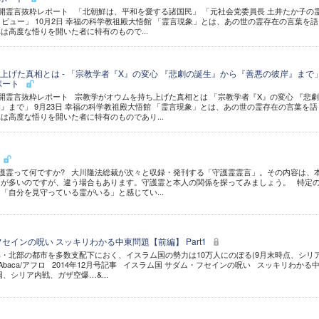
 公開霊言抜粋レポート 「北朝鮮は、平和を愛する諸国民」 「元社会党委員長 土井たか子の
タビュー」 10月2日 幸福の科学教祖殿大悟館 「霊言現象」とは、あの世の霊存在の言葉を語
は高度な悟りを開いた者に特有のもので...
上げた真相とは - 「宗教学者『X』の変心 『悲劇の誕生』から『善悪の彼岸』まで」
ポート
 公開霊言抜粋レポート 宗教学がオウムを持ち上げた真相とは 「宗教学者『X』の変心 『悲
』まで」 9月23日 幸福の科学教祖殿大悟館 「霊言現象」とは、あの世の霊存在の言葉を語
は高度な悟りを開いた者に特有のものであり...
 守護霊って何ですか? 大川隆法総裁が次々と収録・発刊する「守護霊霊言」。その内容は、
スが多いのですが、違う場合もあります。守護霊と本人の関係を探ってみましょう。 特定
「自分を見守っている霊がいる」と感じてい...
セインの呪い スッキリわかる中東問題【前編】 Part1
・北部の都市を多数支配下におく、イスラム国の勢力は10万人にのぼる(9月末時点、シリ
Abaca/アフロ 2014年12月号記事 イスラム国 サダム・フセインの呪い スッキリわかる
、シリア内戦、ガザ空爆…&...