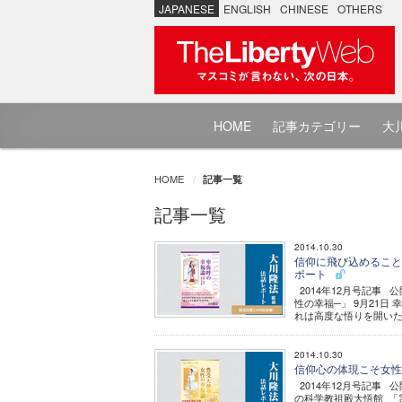
JAPANESE
ENGLISH
CHINESE
OTHERS
HOME
記事カテゴリー
大川
HOME
記事一覧
記事一覧
2014.10.30
信仰に飛び込めることが
ポート
2014年12月号記事
性の幸福─」 9月21
れは高度な悟りを開いた
2014.10.30
信仰心の体現こそ女性の
2014年12月号記事 
の科学教祖殿大悟館 「