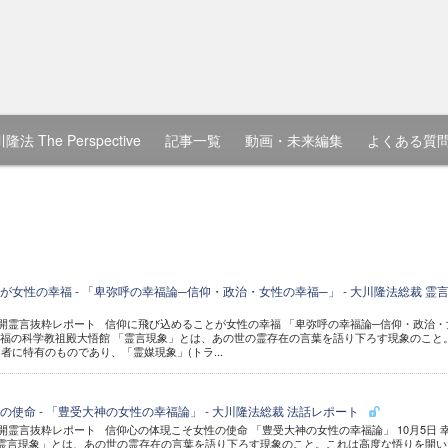
隆法 The Perspective
記事一覧
動画・未来編集
よくある質
女性の幸福 - 「卑弥呼の幸福論─信仰・政治・女性の幸福─」 - 大川隆法総裁 霊
 公開霊言抜粋レポート 信仰に飛び込めることが女性の幸福 「卑弥呼の幸福論─信仰・政治・
日 幸福の科学教祖殿大悟館 「霊言現象」とは、あの世の霊存在の言葉を語り下ろす現象のこと
者に特有のものであり、「霊媒現象」(トラ...
使命 - 「豊受大神の女性の幸福論」 - 大川隆法総裁 法話レポート
公開霊言抜粋レポート 信仰心の体現こそ女性の使命 「豊受大神の女性の幸福論」 10月5日 
霊言現象」とは、あの世の霊存在の言葉を語り下ろす現象のこと。これは高度な悟りを開い