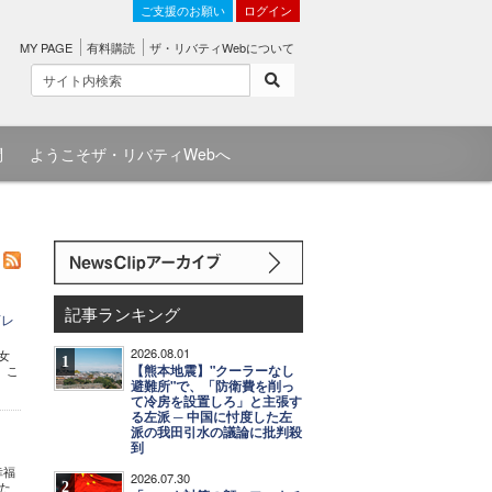
ご支援のお願い
ログイン
MY PAGE
有料購読
ザ・リバティWebについて
問
ようこそザ・リバティWebへ
記事ランキング
言レ
2026.08.01
女
1
【熊本地震】"クーラーなし
。こ
避難所"で、「防衛費を削っ
て冷房を設置しろ」と主張す
る左派 ─ 中国に忖度した左
派の我田引水の議論に批判殺
到
幸福
2026.07.30
2
た