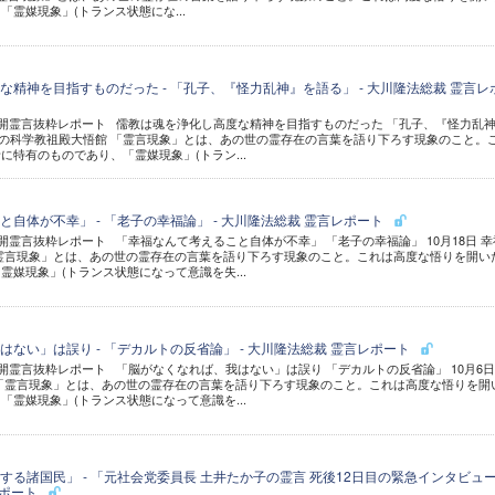
霊媒現象」(トランス状態にな...
精神を目指すものだった - 「孔子、『怪力乱神』を語る」 - 大川隆法総裁 霊言レ
 公開霊言抜粋レポート 儒教は魂を浄化し高度な精神を目指すものだった 「孔子、『怪力乱
 幸福の科学教祖殿大悟館 「霊言現象」とは、あの世の霊存在の言葉を語り下ろす現象のこと。
に特有のものであり、「霊媒現象」(トラン...
自体が不幸」 - 「老子の幸福論」 - 大川隆法総裁 霊言レポート
公開霊言抜粋レポート 「幸福なんて考えること自体が不幸」 「老子の幸福論」 10月18日 幸
霊言現象」とは、あの世の霊存在の言葉を語り下ろす現象のこと。これは高度な悟りを開い
霊媒現象」(トランス状態になって意識を失...
ない」は誤り - 「デカルトの反省論」 - 大川隆法総裁 霊言レポート
公開霊言抜粋レポート 「脳がなくなれば、我はない」は誤り 「デカルトの反省論」 10月6日
「霊言現象」とは、あの世の霊存在の言葉を語り下ろす現象のこと。これは高度な悟りを開
「霊媒現象」(トランス状態になって意識を...
する諸国民」 - 「元社会党委員長 土井たか子の霊言 死後12日目の緊急インタビュ
レポート