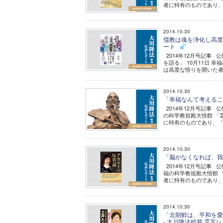
者に特有のものであり、「
2014.10.30
儒教は魂を浄化し高度な
ート
2014年12月号記事
を語る」 10月11日
は高度な悟りを開いた者
2014.10.30
「幸福なんて考えること
2014年12月号記事 
の科学教祖殿大悟館 「
に特有のものであり、「
2014.10.30
「脳がなくなれば、我は
2014年12月号記事 
福の科学教祖殿大悟館 
者に特有のものであり、
2014.10.30
「北朝鮮は、平和を愛
- 大川隆法総裁 霊言