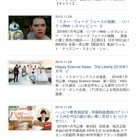
【キャスト】...
2015.11.29
「スター・ウォーズ フォースの覚醒」 - リバ
ティWeb シネマレビュー
2016年1月号記事 リバティWeb シネマレビュ
ー 「スター・ウォーズ フォースの覚醒」 家族
の愛と喪失の物語―― 【公開日】 12月18日(金)1
8時30分 全国一斉公開 【配給等】 配給/ウォル
ト・ディズニー・スタジオ・ジャ...
2015.11.29
Happy Science News - The Liberty 2016年1
月号
ミス・ミスターコンテスト出場者。 2016年1月
号記事 Happy Science News 第一回目「HSU
祭」が大盛況 (上)有志学生による屋外でのサプ
ライズ・ダンス企画。 (下)学生による英語合唱の
披露。 ...
2015.11.29
ハッピー教育相談室 - 学園熱血教師のアドバ
イス(43) 中2の娘の習い事に見切りをつけさ
せたい。
2016年1月号記事 第43回 回答者：桜沢正顕
幸福の科学学園高校 3学年主任 社会科教諭 チア
ダンス部顧問 幸福の科学学園チアダンス部顧問