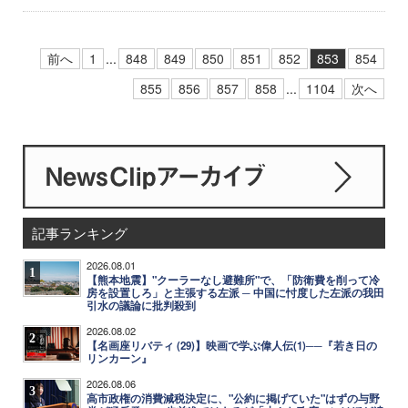
前へ
1
...
848
849
850
851
852
853
854
855
856
857
858
...
1104
次へ
記事ランキング
2026.08.01
1
【熊本地震】"クーラーなし避難所"で、「防衛費を削って冷
房を設置しろ」と主張する左派 ─ 中国に忖度した左派の我田
引水の議論に批判殺到
2026.08.02
2
【名画座リバティ (29)】映画で学ぶ偉人伝(1)──『若き日の
リンカーン』
2026.08.06
3
高市政権の消費減税決定に、"公約に掲げていた"はずの与野