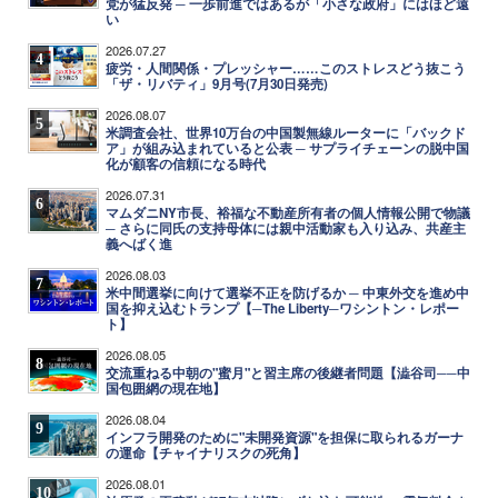
党が猛反発 ─ 一歩前進ではあるが「小さな政府」にはほど遠
い
2026.07.27
4
疲労・人間関係・プレッシャー……このストレスどう抜こう
「ザ・リバティ」9月号(7月30日発売)
2026.08.07
5
米調査会社、世界10万台の中国製無線ルーターに「バックド
ア」が組み込まれていると公表 ─ サプライチェーンの脱中国
化が顧客の信頼になる時代
2026.07.31
6
マムダニNY市長、裕福な不動産所有者の個人情報公開で物議
─ さらに同氏の支持母体には親中活動家も入り込み、共産主
義へばく進
2026.08.03
7
米中間選挙に向けて選挙不正を防げるか ─ 中東外交を進め中
国を抑え込むトランプ【─The Liberty─ワシントン・レポー
ト】
2026.08.05
8
交流重ねる中朝の"蜜月"と習主席の後継者問題【澁谷司──中
国包囲網の現在地】
2026.08.04
9
インフラ開発のために"未開発資源"を担保に取られるガーナ
の運命【チャイナリスクの死角】
2026.08.01
10