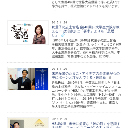
として創部4年目で世界大会優勝に導いた高い指
導力を持つ、桜沢教諭にアドバイスを伺います。
...
2015.11.29
釈量子の志士奮迅 [第40回] - 大学生の涙が教
えるー 政治参加は「要求」よりも「恩返
し」
2016年1月号記事 第40回 釈量子の志士奮迅
幸福実現党党首 釈量子 (しゃく・りょうこ)1969
年、東京都生まれ。國學院大學文学部史学科卒。
大手企業勤務を経て、(宗)幸福の科学に入局。本
誌編集部、常務理事などを歴任。2013年...
2015.11.29
未来産業のたまご - アイデアの全体像が心の
中にポーンと浮かんでくる - 佐鳥新
佐鳥氏は、2015年4月、千葉県に開学した「日本
発の本格私学」であるハッピー・サイエンス・ユ
ニバーシティ(HSU)でも宇宙工学系のゼミを担
当。学生たちと19年に人工衛星「HSU―SAT」の
打ち上げを目指す。 2016年1月号記事 佐鳥新
(さとり・しん) 1964年、青森県生まれ。東京大
学大学院工学系研究科航空宇...
2015.11.29
HSU論壇 - 未来に必要な「神の目」を意識す
る経営 「フォルクスワーゲンVS.トヨタ」か