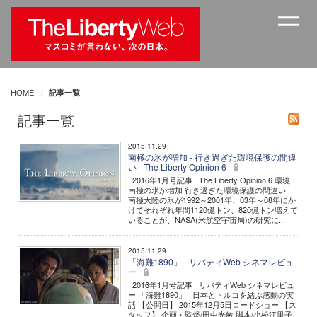
HOME
記事一覧
記事一覧
2015.11.29
南極の氷が増加 - 行き過ぎた環境保護の間違
い - The Liberty Opinion 6
2016年1月号記事 The Liberty Opinion 6 環境
南極の氷が増加 行き過ぎた環境保護の間違い
南極大陸の氷が1992～2001年、03年～08年にか
けてそれぞれ年間1120億トン、820億トン増えて
いることが、NASA(米航空宇宙局)の研究に...
2015.11.29
「海難1890」 - リバティWeb シネマレビュ
ー
2016年1月号記事 リバティWeb シネマレビュ
ー 「海難1890」 日本とトルコを結ぶ感動の実
話 【公開日】 2015年12月5日ロードショー 【ス
タッフ】 企画・監督/田中光敏 脚本/小松江里子