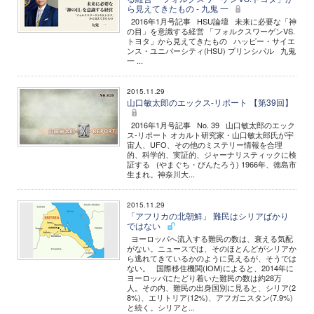
ら見えてきたもの - 九鬼 一
2016年1月号記事 HSU論壇 未来に必要な「神
の目」を意識する経営 「フォルクスワーゲンVS.
トヨタ」から見えてきたもの ハッピー・サイエ
ンス・ユニバーシティ(HSU) プリンシパル 九鬼
一 ...
2015.11.29
山口敏太郎のエックス-リポート 【第39回】
2016年1月号記事 No. 39 山口敏太郎のエック
ス-リポート オカルト研究家・山口敏太郎氏が宇
宙人、UFO、その他のミステリー情報を合理
的、科学的、実証的、ジャーナリスティックに検
証する (やまぐち・びんたろう) 1966年、徳島市
生まれ。神奈川大...
2015.11.29
「アフリカの北朝鮮」 難民はシリアばかり
ではない
ヨーロッパへ流入する難民の数は、衰える気配
がない。ニュースでは、そのほとんどがシリアか
ら逃れてきているかのように見えるが、そうでは
ない。 国際移住機関(IOM)によると、2014年に
ヨーロッパにたどり着いた難民の数は約28万
人。その内、難民の出身国別に見ると、シリア(2
8%)、エリトリア(12%)、アフガニスタン(7.9%)
と続く。シリアと...