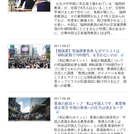
公立小中学校に非正規で雇われている「臨時的
教員」が、全国で4万人以上いることが、文部科
学省のまとめで分かった。各紙が報じた。 臨時
的教員は、その雇用期間がおよそ1年と定められ
ており、年度末に解雇され、再び採用されること
が多い。今回は、臨時的教員の給与が正規雇用教
員の5~8割程度にとどまるなど待遇に差があるの
に、仕事内容は正規雇用教員とほぼ同...
2017.06.27
【都議選】世論調査発表 なぜマスコミは
「移転延期で100億円」を言わないのか
《本記事のポイント》 各紙が都議選について
の世論調査結果を掲載 移転延期で100億円がド
ブに捨てられたのに、なぜか築地・豊洲両立案に
注目した調査 「豊洲は危険」のイメージを発信
してきたマスコミにも移転延期の責任がある 各
党トップクラスが応援演説に駆け付けるなど、国
政への影響...
2017.06.26
香港の政治トップ「私は中国人です」教育推
進を宣言 中国の香港への圧力は強まる一方
《本記事のポイント》 香港の新行政長官が「中
国人意識を高める教育必要」 香港人の多くは
「自分は中国人ではない」との意識 香港内外で
民主化を後押しする動きを 香港政府のトップで
ある行政長官に7月1日に新たに就任する林鄭月