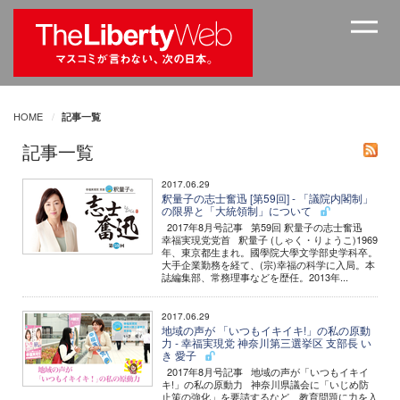
HOME
記事一覧
記事一覧
2017.06.29
釈量子の志士奮迅 [第59回] - 「議院内閣制」
の限界と「大統領制」について
2017年8月号記事 第59回 釈量子の志士奮迅
幸福実現党党首 釈量子 (しゃく・りょうこ)1969
年、東京都生まれ。國學院大學文学部史学科卒。
大手企業勤務を経て、(宗)幸福の科学に入局。本
誌編集部、常務理事などを歴任。2013年...
2017.06.29
地域の声が 「いつもイキイキ!」の私の原動
力 - 幸福実現党 神奈川第三選挙区 支部長 い
き 愛子
2017年8月号記事 地域の声が「いつもイキイ
キ!」の私の原動力 神奈川県議会に「いじめ防
止策の強化」を要請するなど、教育問題に力を入