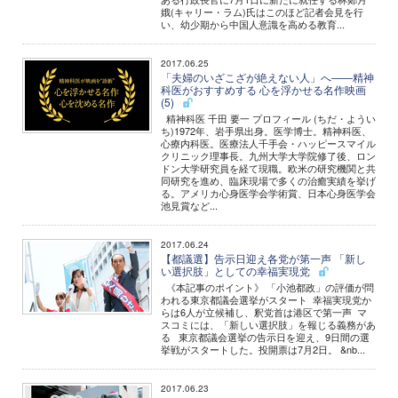
娥(キャリー・ラム)氏はこのほど記者会見を行
い、幼少期から中国人意識を高める教育...
2017.06.25
「夫婦のいざこざが絶えない人」へ――精神
科医がおすすめする 心を浮かせる名作映画
(5)
精神科医 千田 要一 プロフィール (ちだ・ようい
ち)1972年、岩手県出身。医学博士。精神科医、
心療内科医。医療法人千手会・ハッピースマイル
クリニック理事長。九州大学大学院修了後、ロン
ドン大学研究員を経て現職。欧米の研究機関と共
同研究を進め、臨床現場で多くの治癒実績を挙げ
る。アメリカ心身医学会学術賞、日本心身医学会
池見賞など...
2017.06.24
【都議選】告示日迎え各党が第一声 「新し
い選択肢」としての幸福実現党
《本記事のポイント》 「小池都政」の評価が問
われる東京都議会選挙がスタート 幸福実現党か
らは6人が立候補し、釈党首は港区で第一声 マ
スコミには、「新しい選択肢」を報じる義務があ
る 東京都議会選挙の告示日を迎え、9日間の選
挙戦がスタートした。投開票は7月2日。 &nb...
2017.06.23