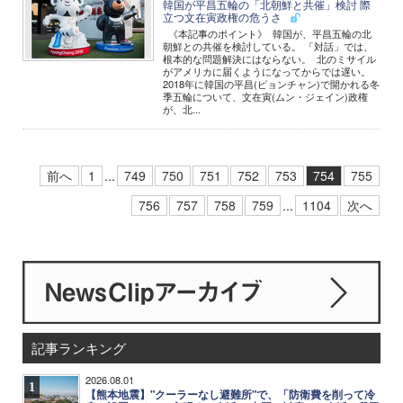
韓国が平昌五輪の「北朝鮮と共催」検討 際
立つ文在寅政権の危うさ
《本記事のポイント》 韓国が、平昌五輪の北
朝鮮との共催を検討している。 「対話」では、
根本的な問題解決にはならない。 北のミサイル
がアメリカに届くようになってからでは遅い。
2018年に韓国の平昌(ピョンチャン)で開かれる冬
季五輪について、文在寅(ムン・ジェイン)政権
が、北...
前へ
1
...
749
750
751
752
753
754
755
756
757
758
759
...
1104
次へ
記事ランキング
2026.08.01
1
【熊本地震】"クーラーなし避難所"で、「防衛費を削って冷