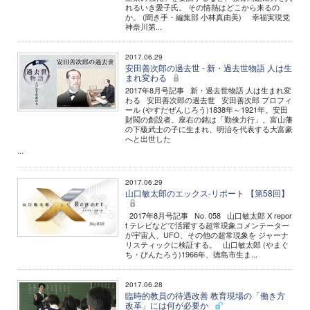
れるいき愛子氏。 その情熱はどこから来るの
か。 (聞き手・編集部 小林真由美) 幸福実現党
神奈川第...
2017.06.29
安田善次郎の過去世 - 新・過去世物語 人は生
まれ変わる
2017年8月号記事 新・過去世物語 人は生まれ変
わる 安田善次郎の過去世 安田善次郎 プロフィ
ール (やすだぜんじろう)1838年～1921年。安田
財閥の創設者。座右の銘は「勤倹力行」。富山藩
の下級武士の子に生まれ、明治を代表する大富豪
へと出世した
...
2017.06.29
山口敏太郎のエックス-リポート 【第58回】
2017年8月号記事 No. 058 山口敏太郎 X repor
t テレビなどで活躍する超常現象コメンテーター
が宇宙人、UFO、その他の超常現象を ジャーナ
リスティックに検証する。 山口敏太郎 (やまぐ
ち・びんたろう)1966年、徳島市生ま...
2017.06.28
臨時的教員の待遇改善 教育現場の「働き方
改革」には何が必要か