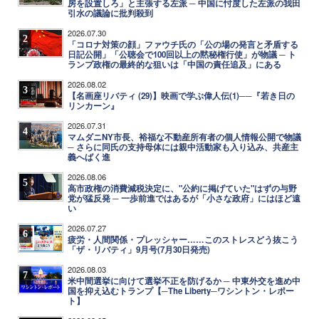
房を設置しろ」と主張する左派 ─ 中国に忖度した左派の我田
引水の議論に批判殺到
2026.07.30
2
「コロナ対策の顔」ファウチ氏の「公の場の発言と矛盾する
日記公開」「公聴会で100回以上の黙秘権行使」が物議 ─ ト
ランプ政権の最終的な狙いは「中国の責任追及」にある
2026.08.02
3
【名画座リバティ (29)】映画で学ぶ偉人伝(1)──『若き日の
リンカーン』
2026.07.31
4
マムダニNY市長、裕福な不動産所有者の個人情報公開で物議
─ さらに同氏の支持母体には親中活動家も入り込み、共産主
義へばく進
2026.08.06
5
高市政権の消費減税決定に、"公約に掲げていた"はずの与野
党が猛反発 ─ 一歩前進ではあるが「小さな政府」にはほど遠
い
2026.07.27
6
疲労・人間関係・プレッシャー……このストレスどう抜こう
「ザ・リバティ」9月号(7月30日発売)
2026.08.03
7
米中間選挙に向けて選挙不正を防げるか ─ 中東外交を進め中
国を抑え込むトランプ【─The Liberty─ワシントン・レポー
ト】