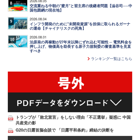
2026.08.05
8
交流重ねる中朝の"蜜月"と習主席の後継者問題【澁谷司──中
国包囲網の現在地】
2026.08.04
9
インフラ開発のために"未開発資源"を担保に取られるガーナ
の運命【チャイナリスクの死角】
2026.08.01
10
泊原発の再稼動が27年末以降にずれ込む可能性 ─ 電気料金を
押し上げ、物価高を助長する原子力規制委の審査基準を見直
すべき
ランキング一覧はこちら
トランプが「敗北宣言」をしない理由「不正選挙」疑惑に 中国
共産党の影
G20の日露首脳会談で 「日露平和条約」締結の決断を