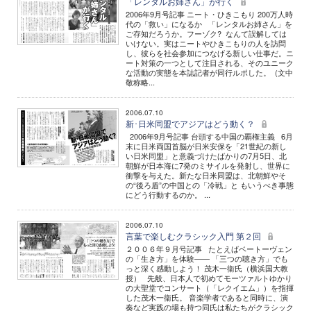
「レンタルお姉さん」が行く
2006年9月号記事 ニート・ひきこもり 200万人時
代の「救い」になるか 「レンタルお姉さん」を
ご存知だろうか。フーゾク? なんて誤解しては
いけない。実はニートやひきこもりの人を訪問
し、彼らを社会参加につなげる新しい仕事だ。ニ
ート対策の一つとして注目される、そのユニーク
な活動の実態を本誌記者が同行ルポした。 (文中
敬称略...
2006.07.10
新･日米同盟でアジアはどう動く？
2006年9月号記事 台頭する中国の覇権主義 6月
末に日米両国首脳が日米安保を「21世紀の新し
い日米同盟」と意義づけたばかりの7月5日、北
朝鮮が日本海に7発のミサイルを発射し、世界に
衝撃を与えた。新たな日米同盟は、北朝鮮やそ
の“後ろ盾”の中国との「冷戦」と もいうべき事態
にどう行動するのか。 ...
2006.07.10
言葉で楽しむクラシック入門 第２回
２００６年９月号記事 たとえばベートーヴェン
の「生き方」を体験―― 「三つの聴き方」でも
っと深く感動しよう！ 茂木一衞氏（横浜国大教
授） 先般、日本人で初めてモーツァルトゆかり
の大聖堂でコンサート（「レクイエム」）を指揮
した茂木一衞氏。 音楽学者であると同時に、演
奏など実践の場も持つ同氏は私たちがクラシック