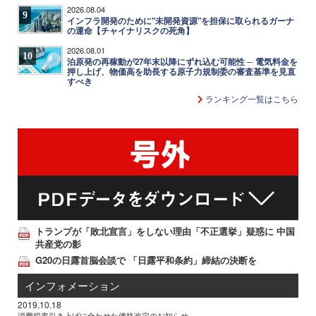
2026.08.04
9
インフラ開発のために"未開発資源"を担保に取られるガーナ
の運命【チャイナリスクの死角】
2026.08.01
10
泊原発の再稼動が27年末以降にずれ込む可能性 ─ 電気料金を
押し上げ、物価高を助長する原子力規制委の審査基準を見直
すべき
ランキング一覧はこちら
トランプが「敗北宣言」をしない理由「不正選挙」疑惑に 中国
共産党の影
G20の日露首脳会談で 「日露平和条約」締結の決断を
インフォメーション
2019.10.18
消費税率引き上げに合わせた価格改定のお知らせ