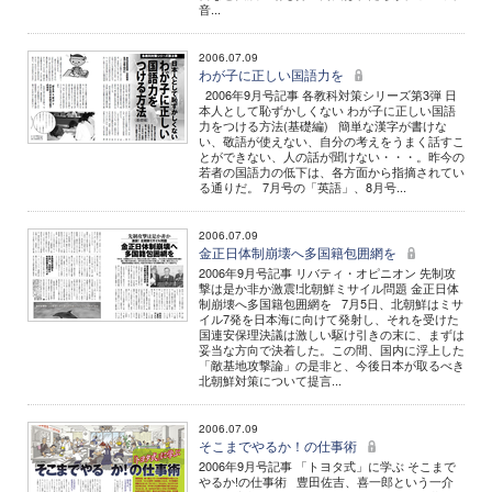
音...
2006.07.09
わが子に正しい国語力を
2006年9月号記事 各教科対策シリーズ第3弾 日
本人として恥ずかしくない わが子に正しい国語
力をつける方法(基礎編) 簡単な漢字が書けな
い、敬語が使えない、自分の考えをうまく話すこ
とができない、人の話が聞けない・・・。昨今の
若者の国語力の低下は、各方面から指摘されてい
る通りだ。 7月号の「英語」、8月号...
2006.07.09
金正日体制崩壊へ多国籍包囲網を
2006年9月号記事 リバティ・オピニオン 先制攻
撃は是か非か激震!北朝鮮ミサイル問題 金正日体
制崩壊へ多国籍包囲網を 7月5日、北朝鮮はミサ
イル7発を日本海に向けて発射し、それを受けた
国連安保理決議は激しい駆け引きの末に、まずは
妥当な方向で決着した。この間、国内に浮上した
「敵基地攻撃論」の是非と、今後日本が取るべき
北朝鮮対策について提言...
2006.07.09
そこまでやるか！の仕事術
2006年9月号記事 「トヨタ式」に学ぶ そこまで
やるか!の仕事術 豊田佐吉、喜一郎という一介