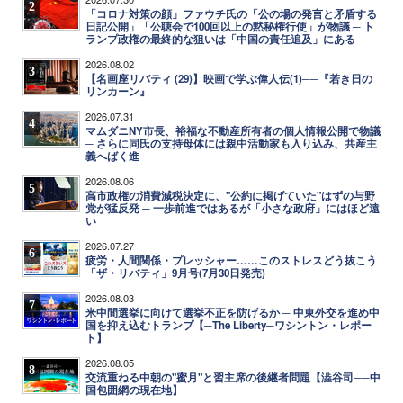
2
「コロナ対策の顔」ファウチ氏の「公の場の発言と矛盾する
日記公開」「公聴会で100回以上の黙秘権行使」が物議 ─ ト
ランプ政権の最終的な狙いは「中国の責任追及」にある
2026.08.02
3
【名画座リバティ (29)】映画で学ぶ偉人伝(1)──『若き日の
リンカーン』
2026.07.31
4
マムダニNY市長、裕福な不動産所有者の個人情報公開で物議
─ さらに同氏の支持母体には親中活動家も入り込み、共産主
義へばく進
2026.08.06
5
高市政権の消費減税決定に、"公約に掲げていた"はずの与野
党が猛反発 ─ 一歩前進ではあるが「小さな政府」にはほど遠
い
2026.07.27
6
疲労・人間関係・プレッシャー……このストレスどう抜こう
「ザ・リバティ」9月号(7月30日発売)
2026.08.03
7
米中間選挙に向けて選挙不正を防げるか ─ 中東外交を進め中
国を抑え込むトランプ【─The Liberty─ワシントン・レポー
ト】
2026.08.05
8
交流重ねる中朝の"蜜月"と習主席の後継者問題【澁谷司──中
国包囲網の現在地】