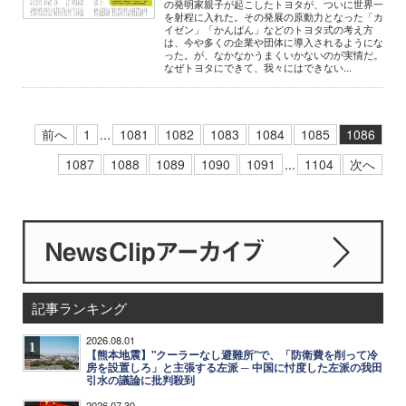
の発明家親子が起こしたトヨタが、ついに世界一
を射程に入れた。その発展の原動力となった「カ
イゼン」「かんばん」などのトヨタ式の考え方
は、今や多くの企業や団体に導入されるようにな
った。が、なかなかうまくいかないのが実情だ。
なぜトヨタにできて、我々にはできない...
前へ
1
...
1081
1082
1083
1084
1085
1086
1087
1088
1089
1090
1091
...
1104
次へ
記事ランキング
2026.08.01
1
【熊本地震】"クーラーなし避難所"で、「防衛費を削って冷
房を設置しろ」と主張する左派 ─ 中国に忖度した左派の我田
引水の議論に批判殺到
2026.07.30