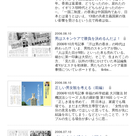
年。香港は返還後、どうなったのか。寂れたの
か。イギリス領時代とどちらがよかったのか─
─。「一国二制度」の香港は中国国内であり、日
本とは違うとはいえ、13億の共産主義国家の強
い影響を受けるという点で両者は似...
2006.08.10
男はスキンケアで勝負を決めるんだよ！
2006年10月号記事 「汗は男の香水」の時代は
終わった!? いま、男性のスキンケアが熱い。
『人は見た目が9割』といった本も売れている。
確かに第一印象は大切だ。そこで、生まれてこの
方、「見た目」以外の1割にかけていた本誌編集
者Yがエステを初体験。男たちのスキンケア最新
事情についてレポートする。 &nbs...
2006.08.10
正しい男女観を考える（前編）
2006年10月号記事 幸福の科学総裁 大川隆法 対
機説法シリーズ 人生の羅針盤 第116回 シリーズ
「正しき道を求めて」 問 日本は、家庭でも職
場でも、まだまだ男性主導型であり、「女性が自
分の意見を聴いてほしいと思っても、男性が先に
結論を出してしまう」などといったことで、トラ
ブルの生じる場合が多いように思...
2006.07.10