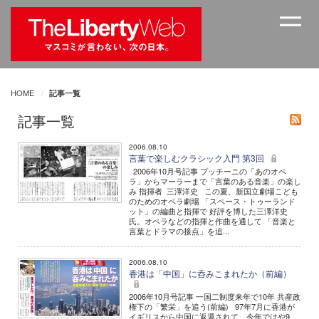
HOME
記事一覧
記事一覧
2006.08.10
言葉で楽しむクラシック入門 第3回
2006年10月号記事 プッチーニの「あのオペ
ラ」からマーラーまで「言葉のある音楽」の楽し
み 指揮者 三澤洋史 この夏、新国立劇場こども
のためのオペラ劇場 「スペース・トゥーランド
ット」の編曲と指揮で 好評を博した三澤洋史
氏。オペラなどの指揮と作曲を通して 「音楽と
言葉とドラマの接点」を追...
2006.08.10
香港は「中国」に呑みこまれたか（前編）
2006年10月号記事 一国二制度来年で10年 共産政
権下の「繁栄」を追う(前編) 97年7月に香港が
イギリスから中国に返還されて、今年ではや9