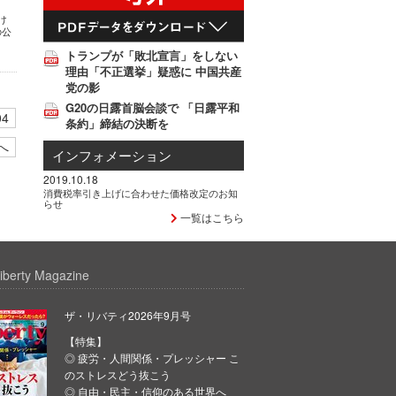
け
の公
トランプが「敗北宣言」をしない
理由「不正選挙」疑惑に 中国共産
党の影
G20の日露首脳会談で 「日露平和
04
条約」締結の決断を
へ
インフォメーション
2019.10.18
消費税率引き上げに合わせた価格改定のお知
らせ
一覧はこちら
iberty Magazine
ザ・リバティ2026年9月号
【特集】
◎ 疲労・人間関係・プレッシャー こ
のストレスどう抜こう
◎ 自由・民主・信仰のある世界へ