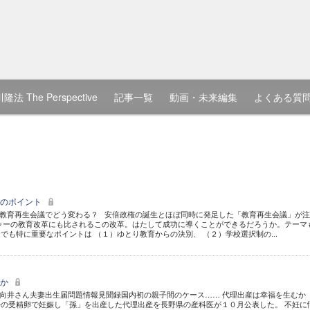
隆法 The Perspective
記事一覧
動画・未来編集
よくある質
つのポイント
 教育再生会議でどう変わる？ 安倍政権の誕生とほぼ同時に発足した「教育再生会議」が
ャーの教育改革にも比されるこの改革。はたして成功に導くことができるだろうか。テーマ
でも特に重要なポイントは （１）ゆとり教育からの決別、 （２）学校選択制の...
むか
向井さん夫妻出生届問題情報見聞録国内初の親子間のケース…… 代理出産は幸福を生むか
の受精卵で妊娠し「孫」を出産した代理出産を長野県の産科医が１０月公表した。 不妊に