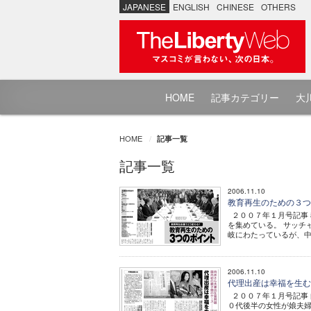
JAPANESE
ENGLISH
CHINESE
OTHERS
HOME
記事カテゴリー
大川
HOME
記事一覧
記事一覧
2006.11.10
教育再生のための３
２００７年１月号記事
を集めている。 サッチ
岐にわたっているが、中
2006.11.10
代理出産は幸福を生
２００７年１月号記事 
０代後半の女性が娘夫婦