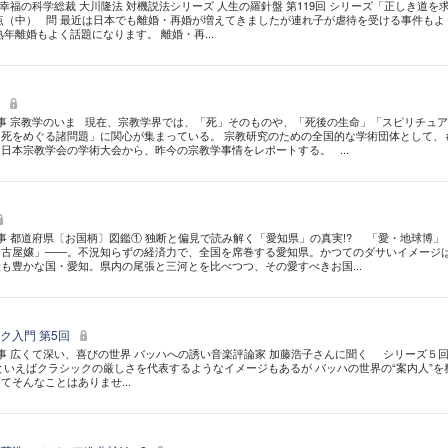
幸福の科学総裁 大川隆法 対機説法シリーズ 人生の羅針盤 第119回 シリーズ「正しき道を
点（中） 問 最近は日本でも離婚・再婚が増えてきましたが連れ子が虐待を受ける事件もよ
年離婚もよく話題になります。 離婚・再...
」
事 宗教学のいま 現在、宗教学界では、「死」そのものや、「死後の生命」「スピリチュ
死をめぐる諸問題」に関心が集まっている。 宗教研究のための全国的な学術団体として、
日本宗教学会の学術大会から、昨今の宗教学事情をレポートする。 ...
 都道府県〔お国柄〕図鑑① 独断と偏見で読み解く「愛知県」の真実!? 「愛・地球博」
名古屋嬢」――。不況知らずの経済力で、全国を席巻する愛知県。かつてのダサいイメージ
も豊かな国・愛知。県内の尾張と三河とを比べつつ、その愛すべきお国...
ク入門 第5回
 広くて深い、喜びの世界 バッハへの誘い音楽評論家 加藤浩子さんに聞く シリーズ５
といえばクラシックの厳しさを代表するようなイメージもあるが バッハの世界の“案内人”を
てそんなことはありませ...