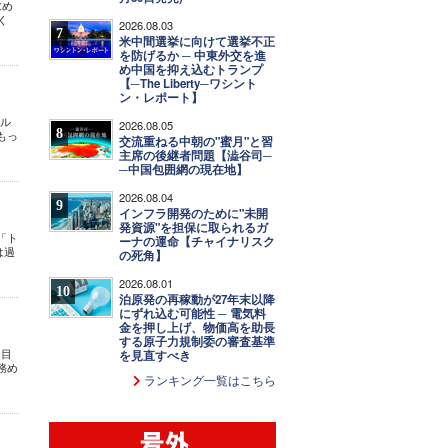
求め
く
2026.08.03
7
米中間選挙に向けて選挙不正
を防げるか ─ 中東外交を進
め中国を抑え込むトランプ
【─The Liberty─ワシント
ン・レポート】
アル
2026.08.05
8
もっ
交流重ねる中朝の"蜜月"と習
主席の後継者問題【澁谷司─
─中国包囲網の現在地】
2026.08.04
9
インフラ開発のために"未開
発資源"を担保に取られるガ
「ト
ーナの運命【チャイナリスク
は過
の死角】
2026.08.01
10
泊原発の再稼動が27年末以降
にずれ込む可能性 ─ 電気料
金を押し上げ、物価高を助長
する原子力規制委の審査基準
回目
を見直すべき
務め
ランキング一覧はこちら