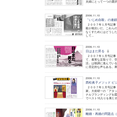
夫婦にとって一つの選択
2006.11.10
「いじめ自殺」の連
２００７年１月号記事 
殺が相次いだ。これら
なくすためにはどうし
して...
2006.11.10
日はまだ昇る
２００７年１月号記事
て、着実な足取りで、
活」は順調に進んでい
に否定的な声もある。果
2006.11.10
西松眞子メソッド ビジ
２００７年１月号記事 
家。大前研一の「アタ
ナルブランディングを
でベスト10入りを果たす。同
2006.11.10
離婚・再婚の問題点