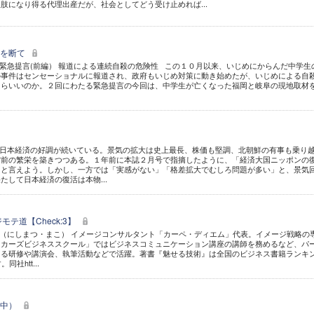
肢になり得る代理出産だが、社会としてどう受け止めれば...
鎖を断て
緊急提言(前編） 報道による連続自殺の危険性 この１０月以来、いじめにからんだ中学生
の事件はセンセーショナルに報道され、政府もいじめ対策に動き始めたが、いじめによる自
たらいいのか。２回にわたる緊急提言の今回は、中学生が亡くなった福岡と岐阜の現地取材
 日本経済の好調が続いている。景気の拡大は史上最長、株価も堅調、北朝鮮の有事も乗り
空前の繁栄を築きつつある。１年前に本誌２月号で指摘したように、「経済大国ニッポンの
ると言えよう。しかし、一方では「実感がない」「格差拡大でむしろ問題が多い」と、景気
たして日本経済の復活は本物...
モテ道【Check:3】
（にしまつ・まこ） イメージコンサルタント「カーペ・ディエム」代表。イメージ戦略の
ッカーズビジネススクール」ではビジネスコミュニケーション講座の講師を務めるなど、パ
図る研修や講演会、執筆活動などで活躍。著書『魅せる技術』は全国のビジネス書籍ランキ
社htt...
（中）