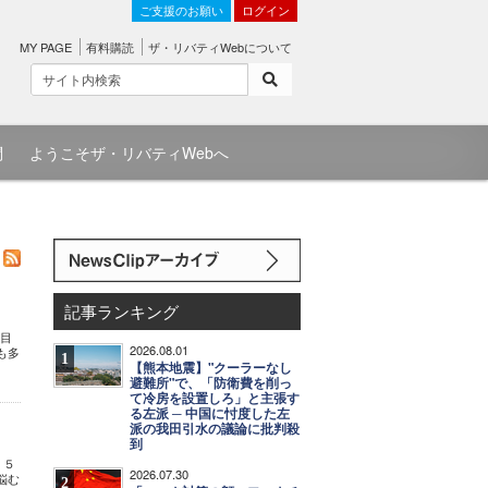
ご支援のお願い
ログイン
MY PAGE
有料購読
ザ・リバティWebについて
問
ようこそザ・リバティWebへ
記事ランキング
注目
2026.08.01
も多
1
【熊本地震】"クーラーなし
避難所"で、「防衛費を削っ
て冷房を設置しろ」と主張す
る左派 ─ 中国に忖度した左
派の我田引水の議論に批判殺
到
 ５
2026.07.30
悩む
2