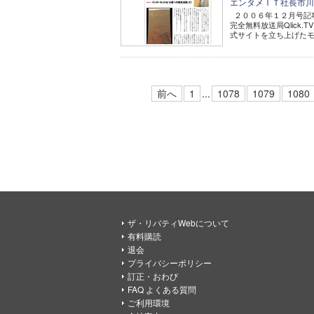
エンタメＩＴ社長市川茂
２００６年１２月号記事
完全無料放送局Qlic
式サイトを立ち上げたモ
前へ
1
...
1078
1079
1080
ザ・リバティWebについて
有料購読
退会
プライバシーポリシー
訂正・おわび
FAQ よくある質問
ご利用環境