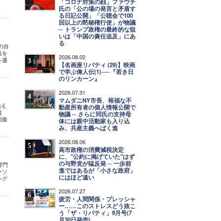
「コロナ対策の顔」ファウチ
氏の「公の場の発言と矛盾す
る日記公開」「公聴会で100
回以上の黙秘権行使」が物議
─ トランプ政権の最終的な狙
いは「中国の責任追及」にあ
る
の自
殺を
2026.08.02
を通
3
【名画座リバティ (29)】映画
で学ぶ偉人伝(1)──『若き日
のリンカーン』
2026.07.31
4
マムダニNY市長、裕福な不
越え
動産所有者の個人情報公開で
復
物議 ─ さらに同氏の支持母
回復
体には親中活動家も入り込
み、共産主義へばく進
2026.08.06
5
高市政権の消費減税決定
に、"公約に掲げていた"はず
の与野党が猛反発 ─ 一歩前
専門
進ではあるが「小さな政府」
ーソ
にはほど遠い
ング
2026.07.27
6
疲労・人間関係・プレッシャ
ー……このストレスどう抜こ
う「ザ・リバティ」9月号(7
月30日発売)