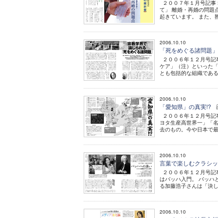
２００７年１月号記事 
て」 離婚・再婚の問題
起きています。 また、熟
2006.10.10
「死をめぐる諸問題
２００６年１２月号記
ケア」（注）といった「
とも包括的な組織である
2006.10.10
「愛知県」の真実!?
２００６年１２月号記事
ヨタ生産高世界一」「
去のもの。今や日本で最
2006.10.10
言葉で楽しむクラシッ
２００６年１２月号記事
はバッハ入門。 バッハ
る加藤浩子さんは「決し
2006.10.10