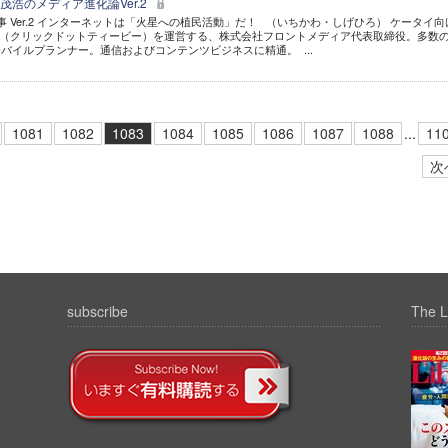
浩のメディア進化論Ver.2
 Ver.2 インターネットは「火星への植民活動」だ！ （いちかわ・しげひろ） ケータイ向
k.TV（クリックドットティービー）を運営する、株式会社フロントメディア代表取締役。多数
バイルプランナー。通信およびコンテンツビジネスに精通。 ...
1081
1082
1083
1084
1085
1086
1087
1088
...
11
次
subscribe
The L