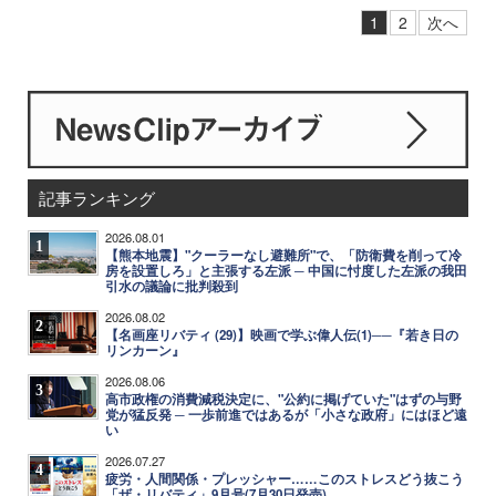
1
2
次へ
記事ランキング
2026.08.01
1
【熊本地震】"クーラーなし避難所"で、「防衛費を削って冷
房を設置しろ」と主張する左派 ─ 中国に忖度した左派の我田
引水の議論に批判殺到
2026.08.02
2
【名画座リバティ (29)】映画で学ぶ偉人伝(1)──『若き日の
リンカーン』
2026.08.06
3
高市政権の消費減税決定に、"公約に掲げていた"はずの与野
党が猛反発 ─ 一歩前進ではあるが「小さな政府」にはほど遠
い
2026.07.27
4
疲労・人間関係・プレッシャー……このストレスどう抜こう
「ザ・リバティ」9月号(7月30日発売)