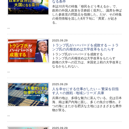
なる条件
本誌10月号の特集「移民をどう考えるか」で、
政府の外国人政策を舌鋒鋭く批判し、議席を伸ば
した参政党の問題点を指摘した。だが、その特集
の発売情報を流した8月下旬に「異変」が起き
る。
...
2025.09.29
トランプ氏がハーバードを成敗する ─ トラ
ンプ氏の兵糧攻めは大学改革をもたらす
トランプ氏がハーバードを成敗する
トランプ氏の兵糧攻めは大学改革をもたらす
政権の大学への圧力は、米国史上初の大学改革と
なるかもしれない。
...
2025.09.29
人を幸せにする仕事がしたい ─ 繁栄を目指
す人々の挑戦 - 地域シリーズ 兵庫
兵庫の地は、多様な魅力に富んでいる。北は日本
海、南は瀬戸内海に面し、多くの魚介が獲れ、2
つの海にまたがる肥沃な土地にはさまざまな農作
物が実る。
...
2025.09.29