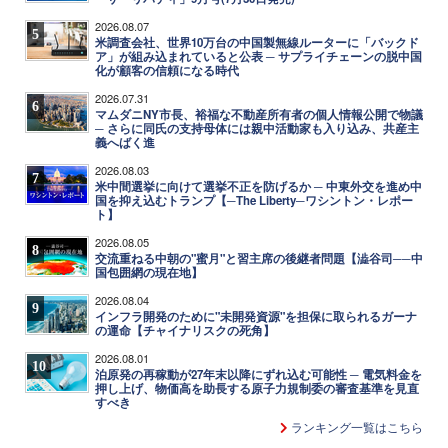
2026.08.07
5
米調査会社、世界10万台の中国製無線ルーターに「バックド
ア」が組み込まれていると公表 ─ サプライチェーンの脱中国
化が顧客の信頼になる時代
2026.07.31
6
マムダニNY市長、裕福な不動産所有者の個人情報公開で物議
─ さらに同氏の支持母体には親中活動家も入り込み、共産主
義へばく進
2026.08.03
7
米中間選挙に向けて選挙不正を防げるか ─ 中東外交を進め中
国を抑え込むトランプ【─The Liberty─ワシントン・レポー
ト】
2026.08.05
8
交流重ねる中朝の"蜜月"と習主席の後継者問題【澁谷司──中
国包囲網の現在地】
2026.08.04
9
インフラ開発のために"未開発資源"を担保に取られるガーナ
の運命【チャイナリスクの死角】
2026.08.01
10
泊原発の再稼動が27年末以降にずれ込む可能性 ─ 電気料金を
押し上げ、物価高を助長する原子力規制委の審査基準を見直
すべき
ランキング一覧はこちら