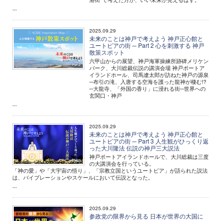
...
2025.09.29
未来のことは神戸で考えよう 神戸正心館と
ユートピアの街 ─ Part 2 心を刺激する 神戸
散策スポット
六甲山からの展望、神戸海軍操練所跡碑メリケン
パーク、大川総裁伝説の講演会場 神戸ポートア
イランドホール、司馬遼太郎が訪ねた神戸の源泉
─布引の滝、入唐する空海を護った龍神が棲む!?
─大龍寺、「外国の香り」に浸れる街─世界への
玄関口・神戸
...
2025.09.29
未来のことは神戸で考えよう 神戸正心館と
ユートピアの街 ─ Part 3 人生観がひっくり返
った大川隆法 伝説の神戸三大説法
神戸ポートアイランドホールで、大川総裁は三度
の大講演会を行っている。
「神の愛」や「大宇宙の悟り」、「宗教立国というユートピア」が語られた説法
は、バイブレーションやスケールにおいて伝説となった。
...
2025.09.29
参政党の限界から見る 日本が世界の大国に