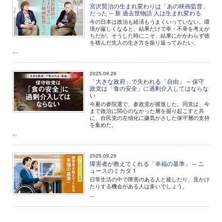
宮沢賢治の生まれ変わりは「あの映画監督」
だった ─ 新 過去世物語 人は生まれ変わる
今の日本は政治も経済もうまくいっていない。環
境が厳しくなると、結果だけで幸・不幸を考えが
ちだが、そうした時にこそ、結果にかかわらず徳
を積んだ先人の生き方を振り返ってみたい。
...
2025.09.29
「大きな政府」で失われる「自由」 ─ 保守
政党は「食の安全」に過剰介入してはならな
い
今夏の参院選で、参政党が躍進した。同党は、今
まで政治に関心のなかった層を掘り起こすと共
に、自民党の左傾化に嫌気がさした保守層の支持
を集めた。
...
2025.09.29
障害者が教えてくれる「幸福の基準」 ─ ニ
ュースのミカタ 1
日常生活の中で障害のある人と接したり、見かけ
たりする機会がある人は多いでしょう。
...