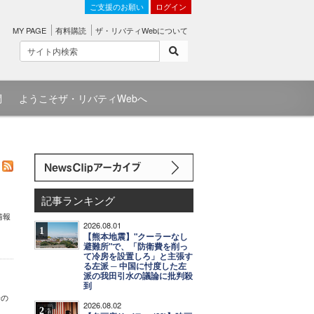
ご支援のお願い
ログイン
MY PAGE
有料購読
ザ・リバティWebについて
問
ようこそザ・リバティWebへ
記事ランキング
情報
2026.08.01
1
【熊本地震】"クーラーなし
避難所"で、「防衛費を削っ
て冷房を設置しろ」と主張す
る左派 ─ 中国に忖度した左
派の我田引水の議論に批判殺
到
身の
2026.08.02
2