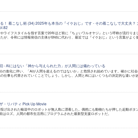
！ 着こなし術 (34) 2025年も本当の『イケおじ』です - その着こなしで大丈夫？ 
.82
やライフスタイルを指す言葉で20年ほど前に『ちょいワルオヤジ』という呼称が流行りま
たが、令和には情報発信の主体がSNSに代わり、最近では『イケおじ』という言葉がよく
第8回] - AIにはない「神から与えられた力」が人間には備わっている
AI)の進化に伴い、「AIが人間を超えるのではないか」と危惧され始めています。確かに社会
の仕事も代替されていくことでしょう。しかし、人間とAIにはいくつもの決定的な違いが
リバティ Pick Up Movie
と投げ出された輸送中のロボットが無人島に漂着した。偶然にも動物たちが押した起動ボタ
名前はロズ。人間の都市生活用にプログラムされた最新型支援ロボットだ。