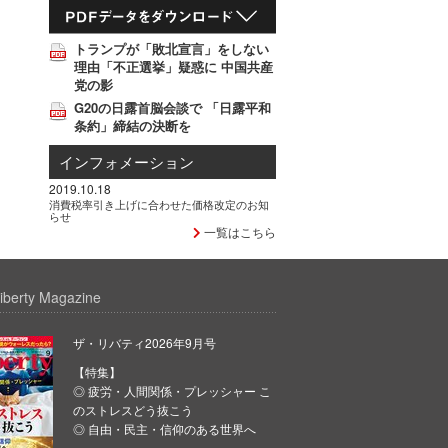
トランプが「敗北宣言」をしない
理由「不正選挙」疑惑に 中国共産
党の影
G20の日露首脳会談で 「日露平和
条約」締結の決断を
インフォメーション
2019.10.18
消費税率引き上げに合わせた価格改定のお知
らせ
一覧はこちら
iberty Magazine
ザ・リバティ2026年9月号
【特集】
◎ 疲労・人間関係・プレッシャー こ
のストレスどう抜こう
◎ 自由・民主・信仰のある世界へ