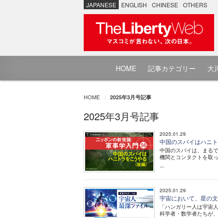
JAPANESE
ENGLISH
CHINESE
OTHERS
HOME
記事カテゴリー
大川
HOME
2025年3月号記事
2025年3月号記事
2025.01.29
中国のスパイはハニトラ
中国のスパイは、まる
機関とコンタクトを取
...
2025.01.29
宇宙において、星の文明
「ハンガリー人は宇宙人
科学者・数学者たちが