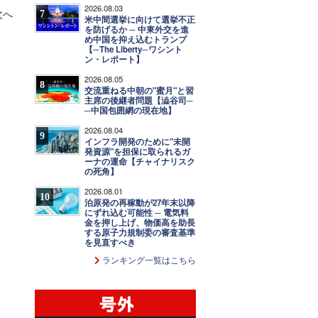
2026.08.03
次へ
7
米中間選挙に向けて選挙不正
を防げるか ─ 中東外交を進
め中国を抑え込むトランプ
【─The Liberty─ワシント
ン・レポート】
2026.08.05
8
交流重ねる中朝の"蜜月"と習
主席の後継者問題【澁谷司─
─中国包囲網の現在地】
2026.08.04
9
インフラ開発のために"未開
発資源"を担保に取られるガ
ーナの運命【チャイナリスク
の死角】
2026.08.01
10
泊原発の再稼動が27年末以降
にずれ込む可能性 ─ 電気料
金を押し上げ、物価高を助長
する原子力規制委の審査基準
を見直すべき
ランキング一覧はこちら