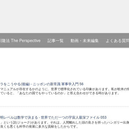
隆法 The Perspective
記事一覧
動画・未来編集
よくある質
をこうやる(後編) - ニッポンの新常識 軍事学入門 56
でマニュアルが存在するかのように、世界で標準化されている印象があります。私が欧米の
っていると、「あなたの国でもやっているのか」と答え合わせができる時があります。
レベルは数学で決まる - 世界でただ一つの宇宙人最深ファイル 053
」という説(ジョーク)があります。それは、人間離れした頭の良さを持ったハンガリー出
、良くも悪くも科学の発展に多大な貢献をしたからです。