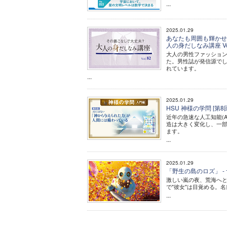
...
2025.01.29
あなたも周囲も輝かせる
人の身だしなみ講座 Vol
大人の男性ファッション
た。男性誌が発信源でし
れています。
...
2025.01.29
HSU 神様の学問 [
近年の急速な人工知能(
造は大きく変化し、一部
ます。
...
2025.01.29
「野生の島のロズ」 - ザ・
激しい嵐の夜、荒海へ
で"彼女"は目覚める。
...