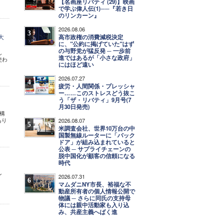
【名画座リバティ (29)】映画
で学ぶ偉人伝(1)──『若き日
のリンカーン』
2026.08.06
3
大
高市政権の消費減税決定
に、"公約に掲げていた"はず
の与野党が猛反発 ─ 一歩前
し
進ではあるが「小さな政府」
使わ
にはほど遠い
2026.07.27
4
疲労・人間関係・プレッシャ
ー……このストレスどう抜こ
う「ザ・リバティ」9月号(7
月30日発売)
構
あり
2026.08.07
5
米調査会社、世界10万台の中
国製無線ルーターに「バック
ドア」が組み込まれていると
公表 ─ サプライチェーンの
脱中国化が顧客の信頼になる
時代
ン
2026.07.31
6
マムダニNY市長、裕福な不
動産所有者の個人情報公開で
物議 ─ さらに同氏の支持母
体には親中活動家も入り込
み、共産主義へばく進