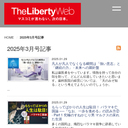
HOME
2025年3月号記事
2025年3月号記事
2025.01.29
凡人が凡人でなくなる瞬間は「強い意志」と
「継続の力」 - 未来への羅針盤
私は歯医者をやっています。情熱を持って自分の
殻を割って、どんどん伝道していきたいと思いま
す。歯科医院の経営については、「天のみぞ知
る」という考えでよろしいのでしょうか。
...
2025.01.29
もらってばかりの人生は駄目！ バラマキ亡
国論 ──『なお、一歩を進める』の読み方②
- Part 1 究極のすねかじり男 マルクスの呆れ
た生涯
多くの国民は、熾烈なバラマキ競争に辟易してい
るのではないか。