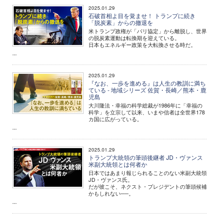
2025.01.29
石破首相よ目を覚ませ！ トランプに続き
「脱炭素」からの撤退を
米トランプ政権が「パリ協定」から離脱し、世界
の脱炭素運動は転換期を迎えている。
日本もエネルギー政策を大転換させる時だ。
...
2025.01.29
『なお、一歩を進める』は人生の教訓に満ち
ている - 地域シリーズ 佐賀・長崎／熊本・鹿
児島
大川隆法・幸福の科学総裁が1986年に「幸福の
科学」を立宗して以来、いまや信者は全世界178
カ国に広がっている。
...
2025.01.29
トランプ大統領の筆頭後継者 JD・ヴァンス
米副大統領とは何者か
日本ではあまり報じられることのない米副大統領
JD・ヴァンス氏。
だが彼こそ、ネクスト・プレジデントの筆頭候補
かもしれない──。
...