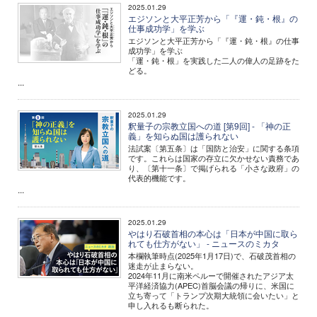
2025.01.29
エジソンと大平正芳から「『運・鈍・根』の
仕事成功学」を学ぶ
エジソンと大平正芳から「『運・鈍・根』の仕事
成功学」を学ぶ
「運・鈍・根」を実践した二人の偉人の足跡をた
どる。
...
2025.01.29
釈量子の宗教立国への道 [第9回] - 「神の正
義」を知らぬ国は護られない
法試案〔第五条〕は「国防と治安」に関する条項
です。これらは国家の存立に欠かせない責務であ
り、〔第十一条〕で掲げられる「小さな政府」の
代表的機能です。
...
2025.01.29
やはり石破首相の本心は「日本が中国に取ら
れても仕方がない」 - ニュースのミカタ
本欄執筆時点(2025年1月17日)で、石破茂首相の
迷走が止まらない。
2024年11月に南米ペルーで開催されたアジア太
平洋経済協力(APEC)首脳会議の帰りに、米国に
立ち寄って「トランプ次期大統領に会いたい」と
申し入れるも断られた。
...