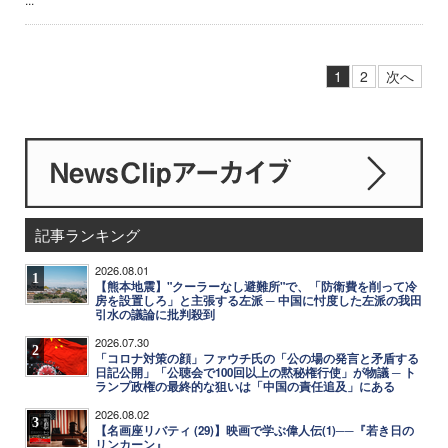
1
2
次へ
記事ランキング
2026.08.01
1
【熊本地震】"クーラーなし避難所"で、「防衛費を削って冷
房を設置しろ」と主張する左派 ─ 中国に忖度した左派の我田
引水の議論に批判殺到
2026.07.30
2
「コロナ対策の顔」ファウチ氏の「公の場の発言と矛盾する
日記公開」「公聴会で100回以上の黙秘権行使」が物議 ─ ト
ランプ政権の最終的な狙いは「中国の責任追及」にある
2026.08.02
3
【名画座リバティ (29)】映画で学ぶ偉人伝(1)──『若き日の
リンカーン』