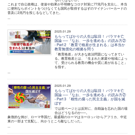
これまで自公政権は、使途や効果が不明瞭なコロナ対策に77兆円を支出し、本当
に便利ならポイントをつけなくても国民が取得するはずのマイナンバーカードの
普及に2兆円を投じるなどしてきた。
...
2025.01.29
もらってばかりの人生は駄目！ バラマキ亡
国論 ──『なお、一歩を進める』の読み方②
- Part 2 「教育で格差が生まれる」は本当か
教育無償化の根拠を問う
「教育格差」が大きな政治問題になってきてい
る。教育格差とは、「生まれた家庭や地域によっ
て、受けられる教育の機会や質に差が出ること」
を指す。
...
2025.01.29
もらってばかりの人生は駄目！ バラマキ亡
国論 ──『なお、一歩を進める』の読み方②
- Part 3 「根性の腐った民主主義」が国を滅
ぼす
では前ページとは反対に、自助論を忘れた国の場
合はどうなるのか──。
象徴的な例が、ローマ帝国だ。最盛期のローマはヨーロッパからアフリカ、中近
東の一部まで支配し、向かうところ敵なしだった。
...