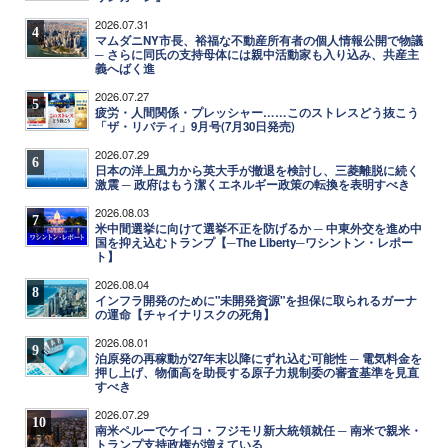
2026.07.31
4
マムダニNY市長、裕福な不動産所有者の個人情報公開で物議
─ さらに同氏の支持母体には親中活動家も入り込み、共産主
義へばく進
2026.07.27
5
疲労・人間関係・プレッシャー……このストレスどう抜こう
「ザ・リバティ」9月号(7月30日発売)
2026.07.29
6
日本の洋上風力から英大手が撤退を検討し、三菱離脱に続く
激震 ─ 政府はもう潔くエネルギー政策の転換を表明すべき
2026.08.03
7
米中間選挙に向けて選挙不正を防げるか ─ 中東外交を進め中
国を抑え込むトランプ【─The Liberty─ワシントン・レポー
ト】
2026.08.04
8
インフラ開発のために"未開発資源"を担保に取られるガーナ
の運命【チャイナリスクの死角】
2026.08.01
9
泊原発の再稼動が27年末以降にずれ込む可能性 ─ 電気料金を
押し上げ、物価高を助長する原子力規制委の審査基準を見直
すべき
2026.07.29
10
南米ペルーでケイコ・フジモリ新大統領就任 ─ 南米で親米・
トランプ支持政権が増えている