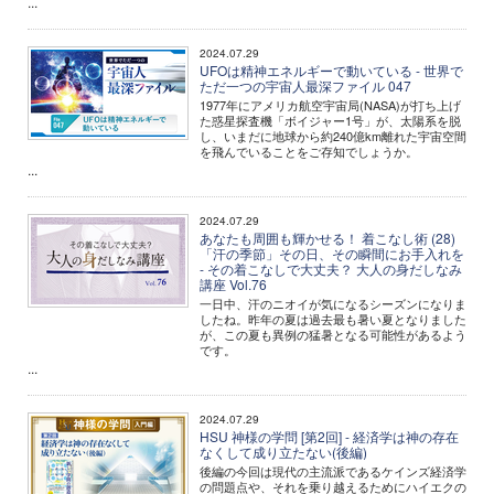
...
2024.07.29
UFOは精神エネルギーで動いている - 世界で
ただ一つの宇宙人最深ファイル 047
1977年にアメリカ航空宇宙局(NASA)が打ち上げ
た惑星探査機「ボイジャー1号」が、太陽系を脱
し、いまだに地球から約240億km離れた宇宙空間
を飛んでいることをご存知でしょうか。
...
2024.07.29
あなたも周囲も輝かせる！ 着こなし術 (28)
「汗の季節」その日、その瞬間にお手入れを
- その着こなしで大丈夫？ 大人の身だしなみ
講座 Vol.76
一日中、汗のニオイが気になるシーズンになりま
したね。昨年の夏は過去最も暑い夏となりました
が、この夏も異例の猛暑となる可能性があるよう
です。
...
2024.07.29
HSU 神様の学問 [第2回] - 経済学は神の存在
なくして成り立たない(後編)
後編の今回は現代の主流派であるケインズ経済学
の問題点や、それを乗り越えるためにハイエクの