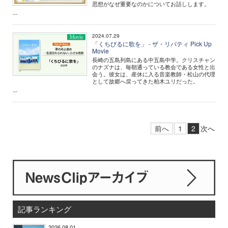
思想がなぜ重要なのかについてお話しします。
...
2024.07.29
「くちびるに歌を」 - ザ・リバティ Pick Up
Movie
長崎の五島列島にある中五島中学。クリスチャン
のナズナは、毎朝通っている教会である女性と出
会う。彼女は、産休に入る音楽教師・松山の代理
として故郷へ戻ってきた柏木ユリだった。
...
前へ
1
2
次へ
記事ランキング
2026.08.01