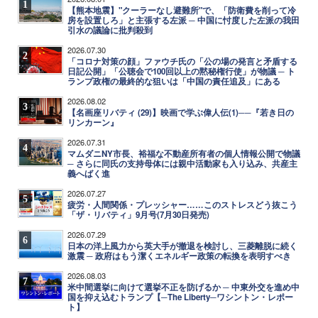
1
【熊本地震】"クーラーなし避難所"で、「防衛費を削って冷
房を設置しろ」と主張する左派 ─ 中国に忖度した左派の我田
引水の議論に批判殺到
2026.07.30
2
「コロナ対策の顔」ファウチ氏の「公の場の発言と矛盾する
日記公開」「公聴会で100回以上の黙秘権行使」が物議 ─ ト
ランプ政権の最終的な狙いは「中国の責任追及」にある
2026.08.02
3
【名画座リバティ (29)】映画で学ぶ偉人伝(1)──『若き日の
リンカーン』
2026.07.31
4
マムダニNY市長、裕福な不動産所有者の個人情報公開で物議
─ さらに同氏の支持母体には親中活動家も入り込み、共産主
義へばく進
2026.07.27
5
疲労・人間関係・プレッシャー……このストレスどう抜こう
「ザ・リバティ」9月号(7月30日発売)
2026.07.29
6
日本の洋上風力から英大手が撤退を検討し、三菱離脱に続く
激震 ─ 政府はもう潔くエネルギー政策の転換を表明すべき
2026.08.03
7
米中間選挙に向けて選挙不正を防げるか ─ 中東外交を進め中
国を抑え込むトランプ【─The Liberty─ワシントン・レポー
ト】