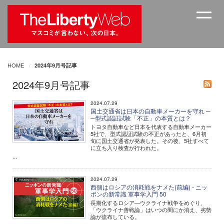
HOME
2024年9月号記事
2024年9月号記事
2024.07.29
国土交通省は日本の自動車メーカーを守れ ─
─型式認証試験「不正」の本質とは？
トヨタ自動車など日本を代表する自動車メーカー
5社で、型式認証試験の不正があったと、6月初
旬に国土交通省が発表した。その後、5社すべて
に立ち入り検査が行われた。
...
2024.07.29
西側はロシアの消耗戦をナメた(前編) - ニッ
ポンの新常識 軍事学入門 50
長期化するロシア―ウクライナ戦争をめぐり、
「ウクライナ善戦論」はいつの間にか消え、劣勢
論が流布している。