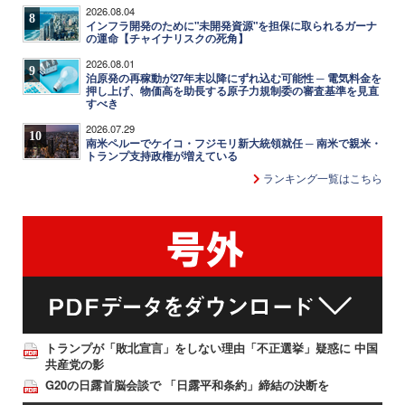
2026.08.04
8
インフラ開発のために"未開発資源"を担保に取られるガーナ
の運命【チャイナリスクの死角】
2026.08.01
9
泊原発の再稼動が27年末以降にずれ込む可能性 ─ 電気料金を
押し上げ、物価高を助長する原子力規制委の審査基準を見直
すべき
2026.07.29
10
南米ペルーでケイコ・フジモリ新大統領就任 ─ 南米で親米・
トランプ支持政権が増えている
ランキング一覧はこちら
トランプが「敗北宣言」をしない理由「不正選挙」疑惑に 中国
共産党の影
G20の日露首脳会談で 「日露平和条約」締結の決断を