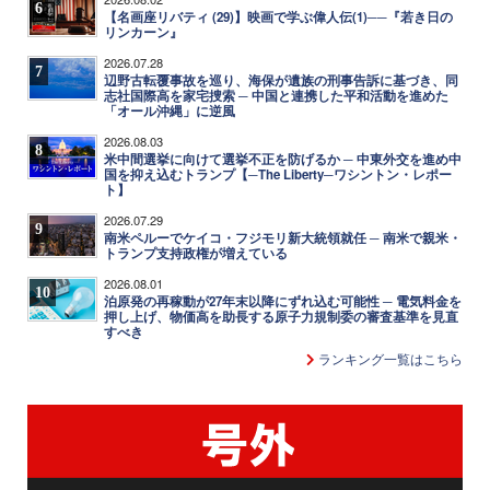
6
【名画座リバティ (29)】映画で学ぶ偉人伝(1)──『若き日の
リンカーン』
2026.07.28
7
辺野古転覆事故を巡り、海保が遺族の刑事告訴に基づき、同
志社国際高を家宅捜索 ─ 中国と連携した平和活動を進めた
「オール沖縄」に逆風
2026.08.03
8
米中間選挙に向けて選挙不正を防げるか ─ 中東外交を進め中
国を抑え込むトランプ【─The Liberty─ワシントン・レポー
ト】
2026.07.29
9
南米ペルーでケイコ・フジモリ新大統領就任 ─ 南米で親米・
トランプ支持政権が増えている
2026.08.01
10
泊原発の再稼動が27年末以降にずれ込む可能性 ─ 電気料金を
押し上げ、物価高を助長する原子力規制委の審査基準を見直
すべき
ランキング一覧はこちら