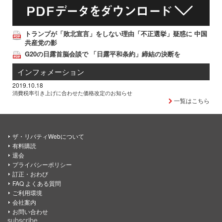
トランプが「敗北宣言」をしない理由「不正選挙」疑惑に 中国
共産党の影
G20の日露首脳会談で 「日露平和条約」締結の決断を
インフォメーション
2019.10.18
消費税率引き上げに合わせた価格改定のお知らせ
一覧はこちら
ザ・リバティWebについて
有料購読
退会
プライバシーポリシー
訂正・おわび
FAQ よくある質問
ご利用環境
会社案内
お問い合わせ
subscribe