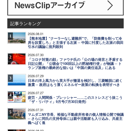
記事ランキング
2026.08.01
1
【熊本地震】"クーラーなし避難所"で、「防衛費を削って冷
房を設置しろ」と主張する左派 ─ 中国に忖度した左派の我田
引水の議論に批判殺到
2026.07.30
2
「コロナ対策の顔」ファウチ氏の「公の場の発言と矛盾する
日記公開」「公聴会で100回以上の黙秘権行使」が物議 ─ ト
ランプ政権の最終的な狙いは「中国の責任追及」にある
2026.07.29
3
日本の洋上風力から英大手が撤退を検討し、三菱離脱に続く
激震 ─ 政府はもう潔くエネルギー政策の転換を表明すべき
2026.07.27
4
疲労・人間関係・プレッシャー……このストレスどう抜こう
「ザ・リバティ」9月号(7月30日発売)
2026.07.31
5
マムダニNY市長、裕福な不動産所有者の個人情報公開で物議
─ さらに同氏の支持母体には親中活動家も入り込み、共産主
義へばく進
2026.08.02